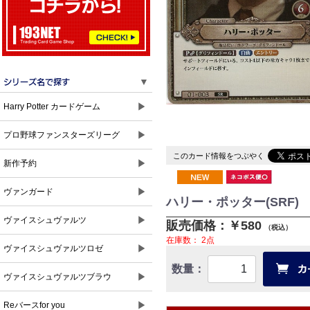
▼
▶
Harry Potter カードゲーム
▶
プロ野球ファンスターズリーグ
このカード情報をつぶやく
▶
新作予約
▶
ヴァンガード
ハリー・ポッター(SRF) 【H
▶
ヴァイスシュヴァルツ
販売価格：￥580
（税込）
在庫数：
2点
▶
ヴァイスシュヴァルツロゼ
数量：
▶
ヴァイスシュヴァルツブラウ
▶
Reバースfor you