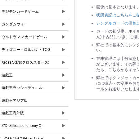
画像は見本となります
▶
デジモンカードゲーム
状態表記はこちらをご
シングルカードの梱包
▶
ガンダムウォー
カードの初期傷、ホイ
▶
ん)中古品につき、ご
ウルトラマン カードゲーム
弊社では基本的にシン
▶
ディズニー・ロルカナ・TCG
い。
在庫管理には十分留意
▶
Xross Stars(クロススターズ)
がございます。その際
たら、こちらからキャ
▶
遊戯王
弊社ではクレジットカ
には振込への変更をお
▶
遊戯王ラッシュデュエル
ールをお送りいたしま
遊戯王アジア版
▶
遊戯王海外版
▶
Z/X -Zillions of enemy X-
▶
Lycee Overture 〜リセ〜