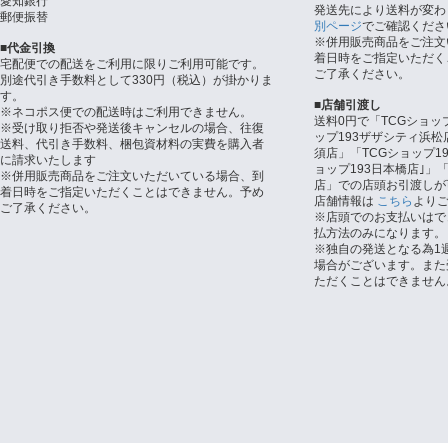
愛知銀行
発送先により送料が変わ
郵便振替
別ページ
でご確認くださ
※併用販売商品をご注文
■代金引換
着日時をご指定いただく
宅配便での配送をご利用に限りご利用可能です。
ご了承ください。
別途代引き手数料として330円（税込）が掛かりま
す。
■店舗引渡し
※ネコポス便での配送時はご利用できません。
送料0円で「TCGショッ
※受け取り拒否や発送後キャンセルの場合、往復
ップ193ザザシティ浜松
送料、代引き手数料、梱包資材料の実費を購入者
須店」「TCGショップ1
に請求いたします
ョップ193日本橋店｣」「
※併用販売商品をご注文いただいている場合、到
店」での店頭お引渡しが
着日時をご指定いただくことはできません。予め
店舗情報は
こちら
より
ご了承ください。
※店頭でのお支払いはで
払方法のみになります。
※独自の発送となる為1
場合がございます。また
ただくことはできません