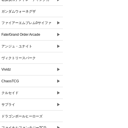
ドゲーム
ガンダムウォーネグザ
▶
ファイアーエムブレム0サイファ
▶
Fate/Grand Order Arcade
▶
アンジュ・ユナイト
ヴィクトリースパーク
▶
Vividz
▶
ChaosTCG
▶
クルセイド
▶
サプライ
ドラゴンボールヒーローズ
▶
ファイナルファンタジーTCG