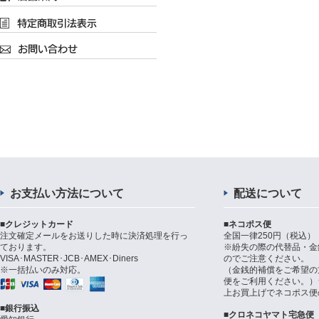
お支払い方法について
配送について
■クレジットカード
■ネコポス便
注文確定メールをお送りした時に決済処理を行っ
全国一律250円（税込）
ております。
※紛失の際の代替品・金
VISA･MASTER･JCB･AMEX･Diners
のでご注意ください。
※一括払いのみ対応。
（金銭的補償をご希望の
便をご利用ください。）シ
上お買上げでネコポス便
■銀行振込
■クロネコヤマト宅急便