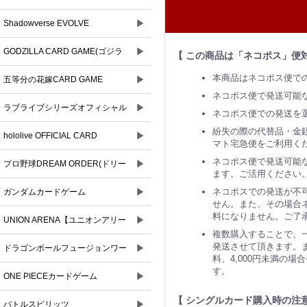
▶
Shadowverse EVOLVE
▶
GODZILLA CARD GAME(ゴジラ
【 この商品は「ネコポス」便
本商品はネコポス便で
▶
カードゲーム)
五等分の花嫁CARD GAME
ネコポス便で発送可能
▶
ラブライブシリーズオフィシャル
ネコポス便での発送を
紛失の際の代替品・金
▶
カードゲーム
hololive OFFICIAL CARD
マト宅急便をご利用く
ネコポス便で発送可能な
▶
GAME(ホロライブオフィシャルカ
プロ野球DREAM ORDER(ドリー
ます。ご活用ください
ードゲーム)
▶
ムオーダー)
ネコポスでの発送が不
ガンダムカードゲーム
せん。また、その場合ネ
料になりません。ご了
▶
UNION ARENA【ユニオンアリー
複数購入することで、
発送させて頂きます。ま
▶
ナ】
ドラゴンボールフュージョンワー
料、4,000円未満の
す。
▶
ルド
ONE PIECEカードゲーム
【 シングルカード購入時の注意
▶
バトルスピリッツ