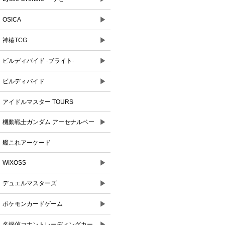
▶
OSICA
▶
神椿TCG
▶
ビルディバイド -ブライト-
▶
ビルディバイド
アイドルマスター TOURS
▶
機動戦士ガンダム アーセナルベー
ス
艦これアーケード
▶
WIXOSS
▶
デュエルマスターズ
▶
ポケモンカードゲーム
▶
名探偵コナントレーディングカー