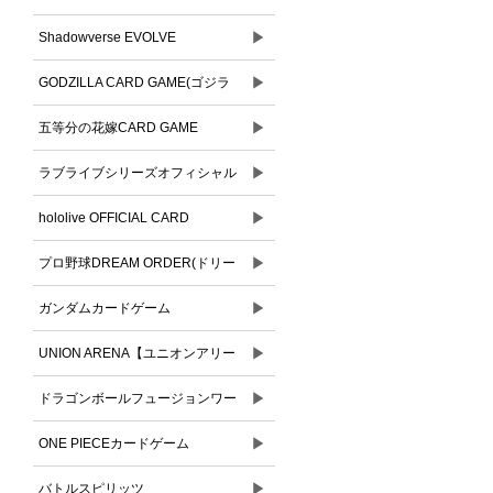
▶
Shadowverse EVOLVE
▶
GODZILLA CARD GAME(ゴジラ
▶
カードゲーム)
五等分の花嫁CARD GAME
▶
ラブライブシリーズオフィシャル
▶
カードゲーム
hololive OFFICIAL CARD
▶
GAME(ホロライブオフィシャルカ
プロ野球DREAM ORDER(ドリー
ードゲーム)
▶
ムオーダー)
ガンダムカードゲーム
▶
UNION ARENA【ユニオンアリー
▶
ナ】
ドラゴンボールフュージョンワー
▶
ルド
ONE PIECEカードゲーム
▶
バトルスピリッツ