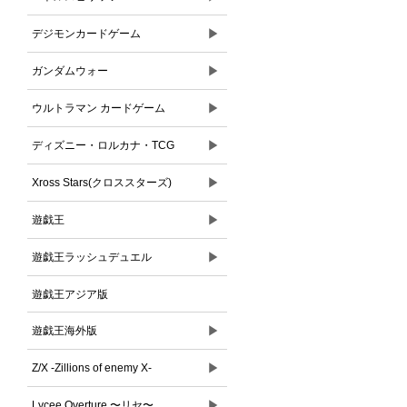
▶
デジモンカードゲーム
▶
ガンダムウォー
▶
ウルトラマン カードゲーム
▶
ディズニー・ロルカナ・TCG
▶
Xross Stars(クロススターズ)
▶
遊戯王
▶
遊戯王ラッシュデュエル
遊戯王アジア版
▶
遊戯王海外版
▶
Z/X -Zillions of enemy X-
▶
Lycee Overture 〜リセ〜