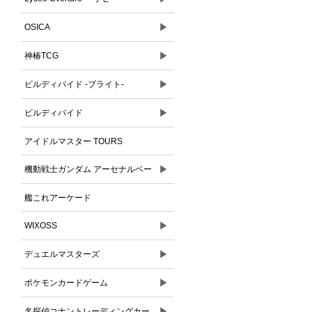
▶
OSICA
▶
神椿TCG
▶
ビルディバイド -ブライト-
▶
ビルディバイド
アイドルマスター TOURS
▶
機動戦士ガンダム アーセナルベー
ス
艦これアーケード
▶
WIXOSS
▶
デュエルマスターズ
▶
ポケモンカードゲーム
▶
名探偵コナントレーディングカー