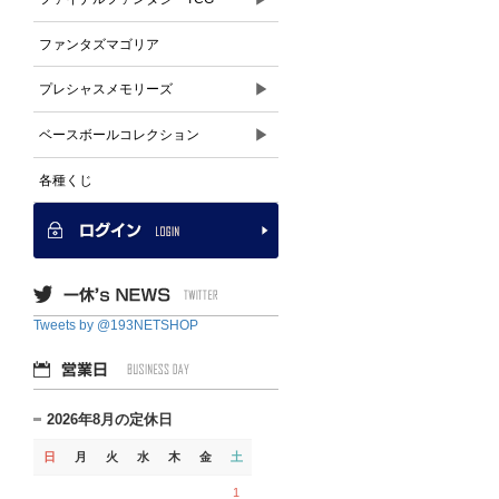
ファンタズマゴリア
▶
プレシャスメモリーズ
▶
ベースボールコレクション
各種くじ
Tweets by @193NETSHOP
2026年8月の定休日
日
月
火
水
木
金
土
1