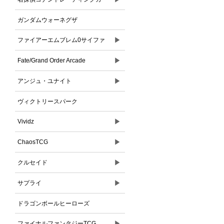
ドゲーム
ガンダムウォーネグザ
▶
ファイアーエムブレム0サイファ
▶
Fate/Grand Order Arcade
▶
アンジュ・ユナイト
ヴィクトリースパーク
▶
Vividz
▶
ChaosTCG
▶
クルセイド
▶
サプライ
ドラゴンボールヒーローズ
▶
ファイナルファンタジーTCG