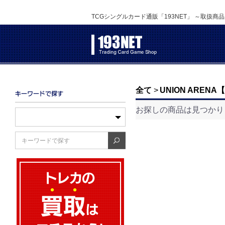
TCGシングルカード通販「193NET」 ～取扱商
全て
>
UNION ARE
お探しの商品は見つかり