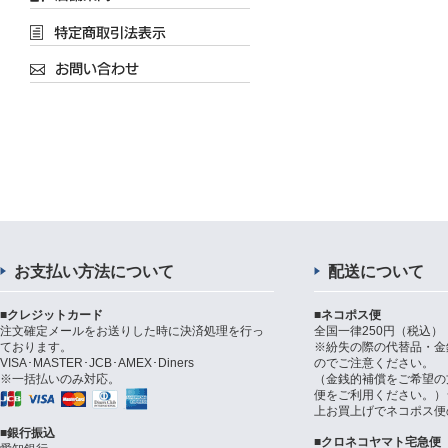
お支払い方法について
配送について
■クレジットカード
■ネコポス便
注文確定メールをお送りした時に決済処理を行っ
全国一律250円（税込）
ております。
※紛失の際の代替品・金
VISA･MASTER･JCB･AMEX･Diners
のでご注意ください。
※一括払いのみ対応。
（金銭的補償をご希望の
便をご利用ください。）シ
上お買上げでネコポス便
■銀行振込
■クロネコヤマト宅急便