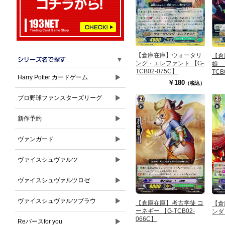
【倉庫在庫】ウォータリ
【倉
▼
ング・エレファント 【G-
娘 
TCB02-075C】
TCB
▶
Harry Potter カードゲーム
￥180
（税込）
▶
プロ野球ファンスターズリーグ
▶
新作予約
▶
ヴァンガード
▶
ヴァイスシュヴァルツ
▶
ヴァイスシュヴァルツロゼ
▶
ヴァイスシュヴァルツブラウ
【倉庫在庫】考古学徒 コ
【倉
ーネギー 【G-TCB02-
ンダ 
066C】
▶
Reバースfor you