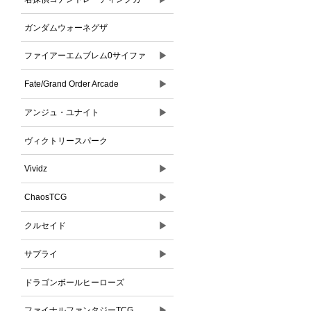
ドゲーム
ガンダムウォーネグザ
▶
ファイアーエムブレム0サイファ
▶
Fate/Grand Order Arcade
▶
アンジュ・ユナイト
ヴィクトリースパーク
▶
Vividz
▶
ChaosTCG
▶
クルセイド
▶
サプライ
ドラゴンボールヒーローズ
▶
ファイナルファンタジーTCG