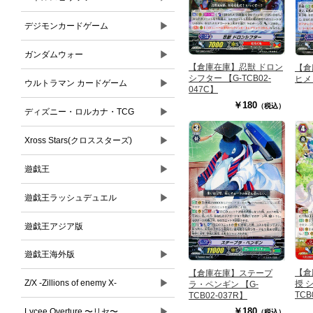
▶
デジモンカードゲーム
▶
ガンダムウォー
【倉庫在庫】忍獣 ドロン
【倉
シフター 【G-TCB02-
ヒメ 
▶
ウルトラマン カードゲーム
047C】
￥180
（税込）
▶
ディズニー・ロルカナ・TCG
▶
Xross Stars(クロススターズ)
▶
遊戯王
▶
遊戯王ラッシュデュエル
遊戯王アジア版
▶
遊戯王海外版
【倉
【倉庫在庫】ステープ
▶
Z/X -Zillions of enemy X-
授 
ラ・ペンギン 【G-
TCB
TCB02-037R】
▶
￥180
Lycee Overture 〜リセ〜
（税込）