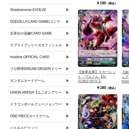
￥180
（税込）
▶
Shadowverse EVOLVE
▶
GODZILLA CARD GAME(ゴジラ
▶
カードゲーム)
五等分の花嫁CARD GAME
▶
ラブライブシリーズオフィシャル
▶
カードゲーム
hololive OFFICIAL CARD
▶
GAME(ホロライブオフィシャルカ
プロ野球DREAM ORDER(ドリー
【倉庫在庫】スカーレッ
【倉
ト・ヴェノム 【G-
ュプノ
ードゲーム)
▶
ムオーダー)
ガンダムカードゲーム
TCB02-057C】
056
￥180
（税込）
▶
UNION ARENA【ユニオンアリー
▶
ナ】
ドラゴンボールフュージョンワー
▶
ルド
ONE PIECEカードゲーム
▶
バトルスピリッツ