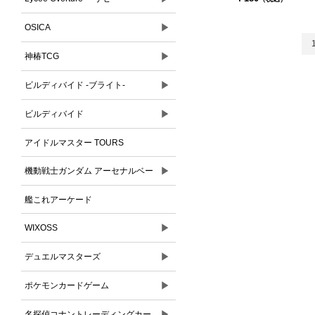
▶
OSICA
▶
神椿TCG
▶
ビルディバイド -ブライト-
▶
ビルディバイド
アイドルマスター TOURS
▶
機動戦士ガンダム アーセナルベー
ス
艦これアーケード
▶
WIXOSS
▶
デュエルマスターズ
▶
ポケモンカードゲーム
▶
名探偵コナントレーディングカー