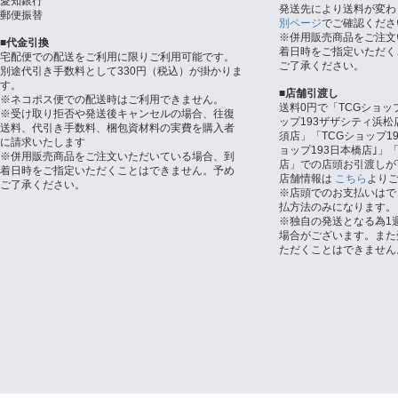
愛知銀行
発送先により送料が変わ
郵便振替
別ページ
でご確認くださ
※併用販売商品をご注文
■代金引換
着日時をご指定いただく
宅配便での配送をご利用に限りご利用可能です。
ご了承ください。
別途代引き手数料として330円（税込）が掛かりま
す。
■店舗引渡し
※ネコポス便での配送時はご利用できません。
送料0円で「TCGショッ
※受け取り拒否や発送後キャンセルの場合、往復
ップ193ザザシティ浜松
送料、代引き手数料、梱包資材料の実費を購入者
須店」「TCGショップ1
に請求いたします
ョップ193日本橋店｣」「
※併用販売商品をご注文いただいている場合、到
店」での店頭お引渡しが
着日時をご指定いただくことはできません。予め
店舗情報は
こちら
より
ご了承ください。
※店頭でのお支払いはで
払方法のみになります。
※独自の発送となる為1
場合がございます。また
ただくことはできません