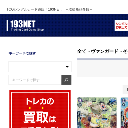
TCGシングルカード通販「193NET」 ～取扱商品多数～
全て
ヴァンガード
そ
>
>