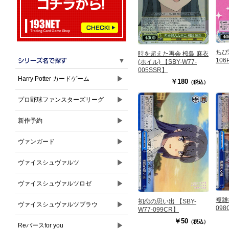
ちび双
時を超えた再会 桜島 麻衣
▼
106
(ホイル) 【SBY-W77-
005SSR】
▶
Harry Potter カードゲーム
￥180
（税込）
▶
プロ野球ファンスターズリーグ
▶
新作予約
▶
ヴァンガード
▶
ヴァイスシュヴァルツ
▶
ヴァイスシュヴァルツロゼ
複雑
初恋の思い出 【SBY-
▶
ヴァイスシュヴァルツブラウ
098
W77-099CR】
￥50
（税込）
▶
Reバースfor you