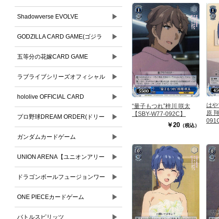
▶
Shadowverse EVOLVE
▶
GODZILLA CARD GAME(ゴジラ
▶
カードゲーム)
五等分の花嫁CARD GAME
▶
ラブライブシリーズオフィシャル
▶
カードゲーム
hololive OFFICIAL CARD
はや
“量子もつれ”梓川 咲太
原 翔
【SBY-W77-092C】
▶
GAME(ホロライブオフィシャルカ
プロ野球DREAM ORDER(ドリー
091
￥20
（税込）
ードゲーム)
▶
ムオーダー)
ガンダムカードゲーム
▶
UNION ARENA【ユニオンアリー
▶
ナ】
ドラゴンボールフュージョンワー
▶
ルド
ONE PIECEカードゲーム
▶
バトルスピリッツ