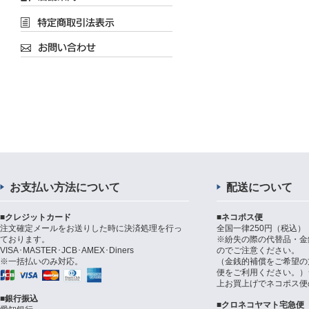
お支払い方法について
配送について
■クレジットカード
■ネコポス便
注文確定メールをお送りした時に決済処理を行っ
全国一律250円（税込）
ております。
※紛失の際の代替品・金
VISA･MASTER･JCB･AMEX･Diners
のでご注意ください。
※一括払いのみ対応。
（金銭的補償をご希望の
便をご利用ください。）シ
上お買上げでネコポス便
■銀行振込
■クロネコヤマト宅急便