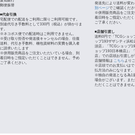
愛知銀行
発送先により送料が変わ
郵便振替
別ページ
でご確認くださ
※併用販売商品をご注文
■代金引換
着日時をご指定いただく
宅配便での配送をご利用に限りご利用可能です。
ご了承ください。
別途代引き手数料として330円（税込）が掛かりま
す。
■店舗引渡し
※ネコポス便での配送時はご利用できません。
送料0円で「TCGショッ
※受け取り拒否や発送後キャンセルの場合、往復
ップ193ザザシティ浜松
送料、代引き手数料、梱包資材料の実費を購入者
須店」「TCGショップ1
に請求いたします
ョップ193日本橋店｣」「
※併用販売商品をご注文いただいている場合、到
店」での店頭お引渡しが
着日時をご指定いただくことはできません。予め
店舗情報は
こちら
より
ご了承ください。
※店頭でのお支払いはで
払方法のみになります。
※独自の発送となる為1
場合がございます。また
ただくことはできません