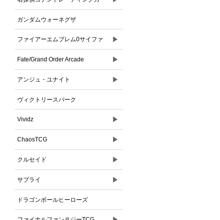
ドゲーム
ガンダムウォーネグザ
▶
ファイアーエムブレム0サイファ
▶
Fate/Grand Order Arcade
▶
アンジュ・ユナイト
ヴィクトリースパーク
▶
Vividz
▶
ChaosTCG
▶
クルセイド
▶
サプライ
ドラゴンボールヒーローズ
▶
ファイナルファンタジーTCG