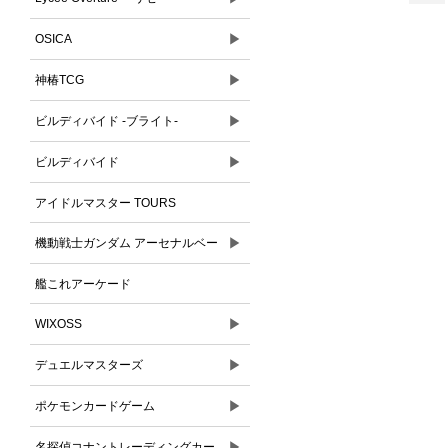
▶
OSICA
▶
神椿TCG
▶
ビルディバイド -ブライト-
▶
ビルディバイド
アイドルマスター TOURS
▶
機動戦士ガンダム アーセナルベー
ス
艦これアーケード
▶
WIXOSS
▶
デュエルマスターズ
▶
ポケモンカードゲーム
▶
名探偵コナントレーディングカー