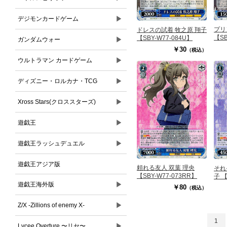
▶
デジモンカードゲーム
プリ
ドレスの試着 牧之原 翔子
【SB
【SBY-W77-084U】
▶
ガンダムウォー
￥30
（税込）
▶
ウルトラマン カードゲーム
▶
ディズニー・ロルカナ・TCG
▶
Xross Stars(クロススターズ)
▶
遊戯王
▶
遊戯王ラッシュデュエル
遊戯王アジア版
頼れる友人 双葉 理央
それ
【SBY-W77-073RR】
子 【
▶
遊戯王海外版
￥80
（税込）
▶
Z/X -Zillions of enemy X-
1
▶
Lycee Overture 〜リセ〜