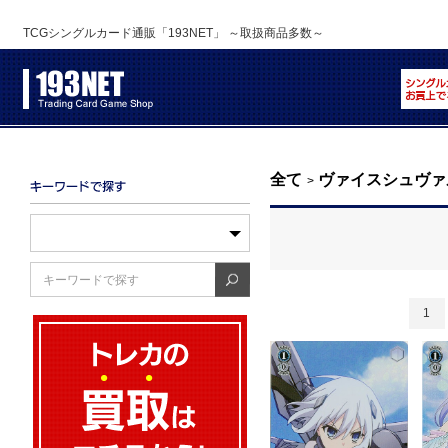
TCGシングルカード通販「193NET」 ～取扱商品多数～
全て
ヴァイスシュヴァ
>
1