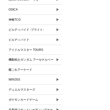
▶
OSICA
▶
神椿TCG
▶
ビルディバイド -ブライト-
▶
ビルディバイド
アイドルマスター TOURS
▶
機動戦士ガンダム アーセナルベー
ス
艦これアーケード
▶
WIXOSS
▶
デュエルマスターズ
▶
ポケモンカードゲーム
▶
名探偵コナントレーディングカー