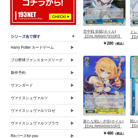
空中戦 折紙(ホイル)
ドレ
▼
【DAL/W99/079SSR】
【DA
￥280
（税込）
▶
Harry Potter カードゲーム
▶
プロ野球ファンスターズリーグ
▶
新作予約
▶
ヴァンガード
▶
ヴァイスシュヴァルツ
▶
ヴァイスシュヴァルツロゼ
戦い
新たな戦い 夕弦(ホイル)
▶
ヴァイスシュヴァルツブラウ
【DA
【DAL/W99/006SSR】
￥480
（税込）
▶
Reバースfor you