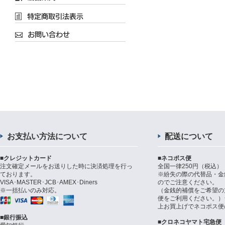
お支払い方法について
配送について
■クレジットカード
■ネコポス便
注文確定メールをお送りした時に決済処理を行っ
全国一律250円（税込）
ております。
※紛失の際の代替品・金
VISA･MASTER･JCB･AMEX･Diners
のでご注意ください。
※一括払いのみ対応。
（金銭的補償をご希望の
便をご利用ください。）シ
上お買上げでネコポス便
■銀行振込
■クロネコヤマト宅急便