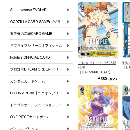
▶
Shadowverse EVOLVE
▶
GODZILLA CARD GAME(ゴジラ
▶
カードゲーム)
五等分の花嫁CARD GAME
▶
ラブライブシリーズオフィシャル
▶
カードゲーム
hololive OFFICIAL CARD
戦い
デレさせドーム 夕弦&耶
【DA
倶矢
▶
GAME(ホロライブオフィシャルカ
プロ野球DREAM ORDER(ドリー
【DAL/W99/101PR】
￥380
（税込）
ードゲーム)
▶
ムオーダー)
ガンダムカードゲーム
▶
UNION ARENA【ユニオンアリー
▶
ナ】
ドラゴンボールフュージョンワー
▶
ルド
ONE PIECEカードゲーム
▶
バトルスピリッツ