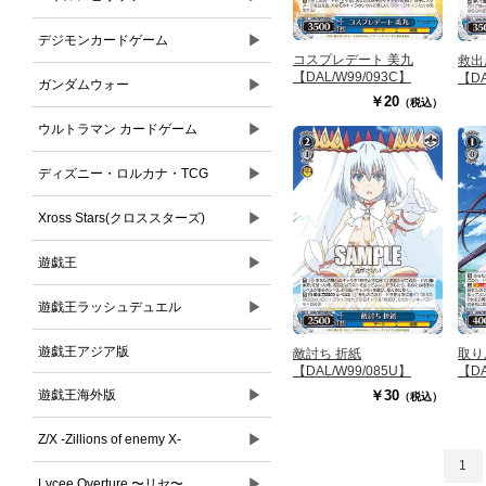
▶
デジモンカードゲーム
コスプレデート 美九
救出
【DAL/W99/093C】
【DA
▶
ガンダムウォー
￥20
（税込）
▶
ウルトラマン カードゲーム
▶
ディズニー・ロルカナ・TCG
▶
Xross Stars(クロススターズ)
▶
遊戯王
▶
遊戯王ラッシュデュエル
遊戯王アジア版
敵討ち 折紙
取り
【DAL/W99/085U】
【DA
▶
￥30
遊戯王海外版
（税込）
▶
Z/X -Zillions of enemy X-
1
▶
Lycee Overture 〜リセ〜