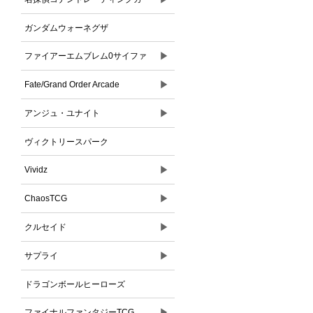
ドゲーム
ガンダムウォーネグザ
▶
ファイアーエムブレム0サイファ
▶
Fate/Grand Order Arcade
▶
アンジュ・ユナイト
ヴィクトリースパーク
▶
Vividz
▶
ChaosTCG
▶
クルセイド
▶
サプライ
ドラゴンボールヒーローズ
▶
ファイナルファンタジーTCG