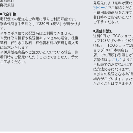
愛知銀行
発送先により送料が変わ
郵便振替
別ページ
でご確認くださ
※併用販売商品をご注文
■代金引換
着日時をご指定いただく
宅配便での配送をご利用に限りご利用可能です。
ご了承ください。
別途代引き手数料として330円（税込）が掛かりま
す。
■店舗引渡し
※ネコポス便での配送時はご利用できません。
送料0円で「TCGショッ
※受け取り拒否や発送後キャンセルの場合、往復
ップ193ザザシティ浜松
送料、代引き手数料、梱包資材料の実費を購入者
須店」「TCGショップ1
に請求いたします
ョップ193日本橋店｣」「
※併用販売商品をご注文いただいている場合、到
店」での店頭お引渡しが
着日時をご指定いただくことはできません。予め
店舗情報は
こちら
より
ご了承ください。
※店頭でのお支払いはで
払方法のみになります。
※独自の発送となる為1
場合がございます。また
ただくことはできません