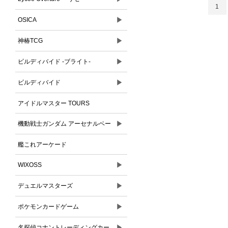
1
▶
OSICA
▶
神椿TCG
▶
ビルディバイド -ブライト-
▶
ビルディバイド
アイドルマスター TOURS
▶
機動戦士ガンダム アーセナルベー
ス
艦これアーケード
▶
WIXOSS
▶
デュエルマスターズ
▶
ポケモンカードゲーム
▶
名探偵コナントレーディングカー