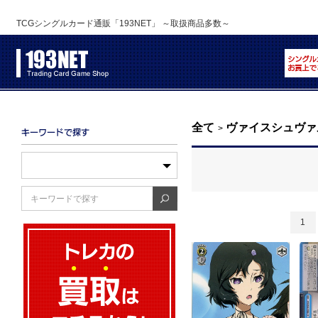
TCGシングルカード通販「193NET」 ～取扱商品多数～
全て
ヴァイスシュヴァ
>
1