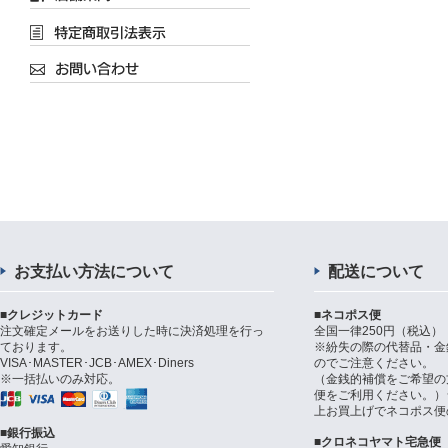
お支払い方法について
配送について
■クレジットカード
■ネコポス便
注文確定メールをお送りした時に決済処理を行っ
全国一律250円（税込）
ております。
※紛失の際の代替品・金
VISA･MASTER･JCB･AMEX･Diners
のでご注意ください。
※一括払いのみ対応。
（金銭的補償をご希望の
便をご利用ください。）シ
上お買上げでネコポス便
■銀行振込
■クロネコヤマト宅急便