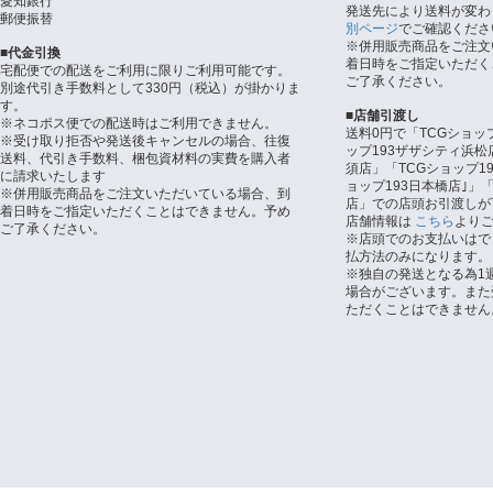
愛知銀行
発送先により送料が変わ
郵便振替
別ページ
でご確認くださ
※併用販売商品をご注文
■代金引換
着日時をご指定いただく
宅配便での配送をご利用に限りご利用可能です。
ご了承ください。
別途代引き手数料として330円（税込）が掛かりま
す。
■店舗引渡し
※ネコポス便での配送時はご利用できません。
送料0円で「TCGショッ
※受け取り拒否や発送後キャンセルの場合、往復
ップ193ザザシティ浜松
送料、代引き手数料、梱包資材料の実費を購入者
須店」「TCGショップ1
に請求いたします
ョップ193日本橋店｣」「
※併用販売商品をご注文いただいている場合、到
店」での店頭お引渡しが
着日時をご指定いただくことはできません。予め
店舗情報は
こちら
より
ご了承ください。
※店頭でのお支払いはで
払方法のみになります。
※独自の発送となる為1
場合がございます。また
ただくことはできません