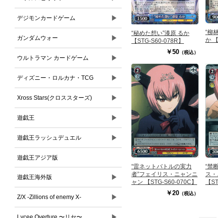
▶
デジモンカードゲーム
“柳
“秘めた想い”漆原 るか
▶
ガンダムウォー
か 【
【STG-S60-078R】
￥50
（税込）
▶
ウルトラマン カードゲーム
▶
ディズニー・ロルカナ・TCG
▶
Xross Stars(クロススターズ)
▶
遊戯王
▶
遊戯王ラッシュデュエル
遊戯王アジア版
“雷ネットバトルの実力
“禁
者”フェイリス・ニャンニ
ス・
▶
遊戯王海外版
ャン 【STG-S60-070C】
【ST
￥20
（税込）
▶
Z/X -Zillions of enemy X-
▶
Lycee Overture 〜リセ〜