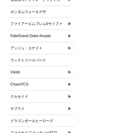
ドゲーム
ガンダムウォーネグザ
▶
ファイアーエムブレム0サイファ
▶
Fate/Grand Order Arcade
▶
アンジュ・ユナイト
ヴィクトリースパーク
▶
Vividz
▶
ChaosTCG
▶
クルセイド
▶
サプライ
ドラゴンボールヒーローズ
▶
ファイナルファンタジーTCG