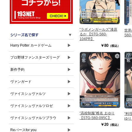
“ラボメンガールズ”漆原
世界の
るか 【STG-S60-
▼
S60
104PR】
▶
￥80
Harry Potter カードゲーム
（税込）
▶
プロ野球ファンスターズリーグ
▶
新作予約
▶
ヴァンガード
▶
ヴァイスシュヴァルツ
▶
ヴァイスシュヴァルツロゼ
“高校制服”椎名 まゆり
“料
▶
ヴァイスシュヴァルツブラウ
【STG-S60-095C】
ゆり 
￥20
（税込）
▶
Reバースfor you