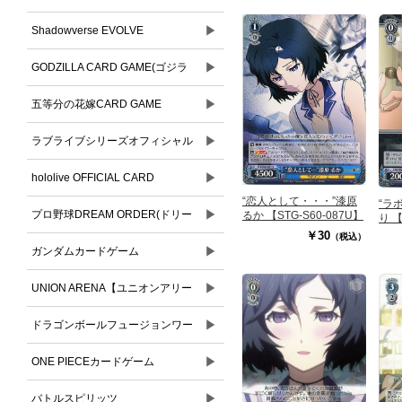
▶
Shadowverse EVOLVE
▶
GODZILLA CARD GAME(ゴジラ
▶
カードゲーム)
五等分の花嫁CARD GAME
▶
ラブライブシリーズオフィシャル
▶
カードゲーム
hololive OFFICIAL CARD
“恋人として・・・”漆原
“ラ
▶
GAME(ホロライブオフィシャルカ
プロ野球DREAM ORDER(ドリー
るか 【STG-S60-087U】
り 【
￥30
（税込）
ードゲーム)
▶
ムオーダー)
ガンダムカードゲーム
▶
UNION ARENA【ユニオンアリー
▶
ナ】
ドラゴンボールフュージョンワー
▶
ルド
ONE PIECEカードゲーム
▶
バトルスピリッツ