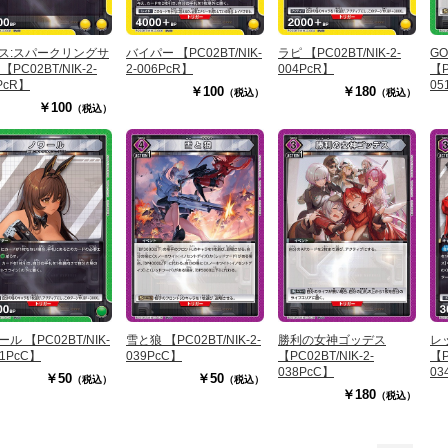
ス:スパークリングサ
バイパー 【PC02BT/NIK-
ラピ 【PC02BT/NIK-2-
GO
【PC02BT/NIK-2-
2-006PcR】
004PcR】
【P
PcR】
05
￥100
￥180
（税込）
（税込）
￥100
（税込）
ル 【PC02BT/NIK-
雪と狼 【PC02BT/NIK-2-
勝利の女神ゴッデス
レ
41PcC】
039PcC】
【PC02BT/NIK-2-
【P
038PcC】
03
￥50
￥50
（税込）
（税込）
￥180
（税込）