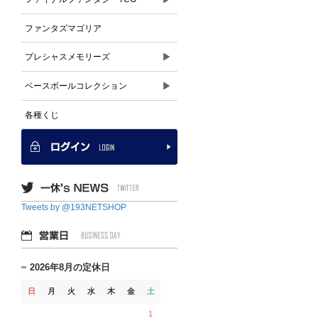
ファンタズマゴリア
▶
プレシャスメモリーズ
▶
ベースボールコレクション
各種くじ
Tweets by @193NETSHOP
2026年8月の定休日
日
月
火
水
木
金
土
1