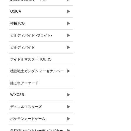
▶
OSICA
▶
神椿TCG
▶
ビルディバイド -ブライト-
▶
ビルディバイド
アイドルマスター TOURS
▶
機動戦士ガンダム アーセナルベー
ス
艦これアーケード
▶
WIXOSS
▶
デュエルマスターズ
▶
ポケモンカードゲーム
▶
名探偵コナントレーディングカー