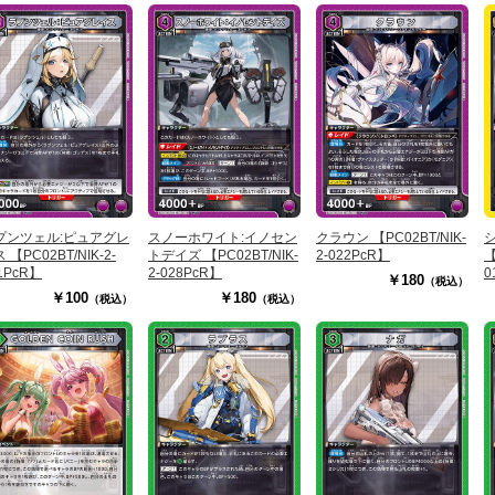
プンツェル:ピュアグレ
スノーホワイト:イノセン
クラウン 【PC02BT/NIK-
 【PC02BT/NIK-2-
トデイズ 【PC02BT/NIK-
2-022PcR】
【
1PcR】
2-028PcR】
0
￥180
（税込）
￥100
￥180
（税込）
（税込）