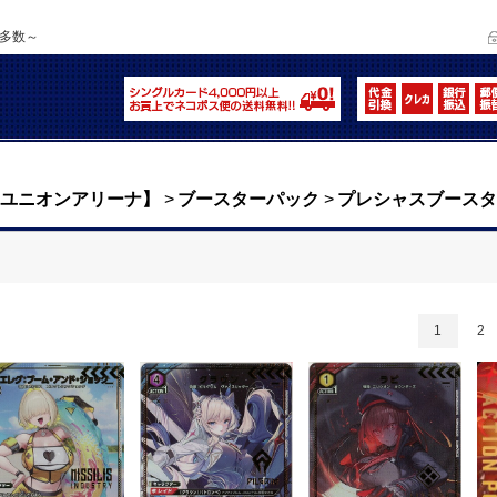
品多数～
NA【ユニオンアリーナ】
>
ブースターパック
>
プレシャスブースター
1
2