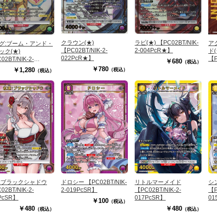
クラウン(★)
ラピ(★) 【PC02BT/NIK-
ア
グ:ブーム・アンド・
【PC02BT/NIK-2-
2-004PcR★】
ド
ック(★)
022PcR★】
【P
02BT/NIK-2-
￥680
（税込）
PcR★】
￥780
￥1,280
（税込）
（税込）
:ブラックシャドウ
ドロシー 【PC02BT/NIK-
リトルマーメイド
シ
02BT/NIK-2-
2-019PcSR】
【PC02BT/NIK-2-
【P
PcSR】
017PcSR】
01
￥100
（税込）
￥480
￥480
（税込）
（税込）