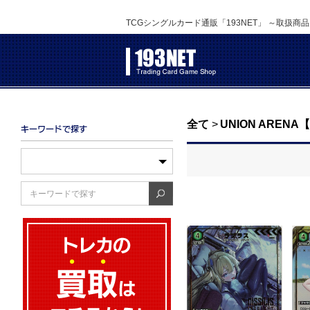
TCGシングルカード通販「193NET」 ～取扱商
全て
>
UNION ARE