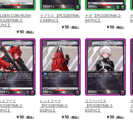
LDEN COIN RUSH
ラプラス 【PC02BT/NIK-
ナガ 【PC02BT/NIK-2-
テ
C02BT/NIK-2-
2-049PcC】
047PcC】
0
1PcC】
￥50
￥50
（税込）
（税込）
￥50
（税込）
ッドフード
レッドフード
リリーバイス
C02BT/NIK-2-
【PC02BT/NIK-2-
【PC02BT/NIK-2-
イ
4PcC】
033PcC】
032PcC】
0
￥50
￥50
￥50
（税込）
（税込）
（税込）