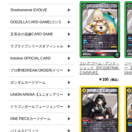
▶
Shadowverse EVOLVE
▶
GODZILLA CARD GAME(ゴジラ
▶
カードゲーム)
五等分の花嫁CARD GAME
▶
ラブライブシリーズオフィシャル
▶
カードゲーム
hololive OFFICIAL CARD
エレグ:ブーム・アンド・
ソー
ショック 【PC02BT/NIK-
ー 【
▶
GAME(ホロライブオフィシャルカ
プロ野球DREAM ORDER(ドリー
2-045PcR】
044
￥100
（税込）
ードゲーム)
▶
ムオーダー)
ガンダムカードゲーム
▶
UNION ARENA【ユニオンアリー
▶
ナ】
ドラゴンボールフュージョンワー
▶
ルド
ONE PIECEカードゲーム
▶
バトルスピリッツ