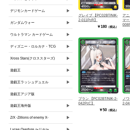
▶
デジモンカードゲーム
グレイブ 【PC02BT/NIK-
アニ
2-011PcR】
マー 
▶
ガンダムウォー
008
￥180
（税込）
▶
ウルトラマン カードゲーム
▶
ディズニー・ロルカナ・TCG
▶
Xross Stars(クロススターズ)
▶
遊戯王
▶
遊戯王ラッシュデュエル
遊戯王アジア版
ブラン 【PC02BT/NIK-2-
ノワー
042PcC】
2-0
▶
遊戯王海外版
￥50
（税込）
▶
Z/X -Zillions of enemy X-
▶
Lycee Overture 〜リセ〜