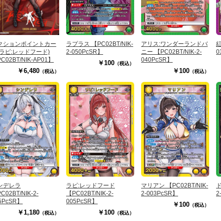
ラプラス 【PC02BT/NIK-
アリス:ワンダーランドバ
紅
クションポイントカー
2-050PcSR】
ニー 【PC02BT/NIK-2-
0
(ラピ:レッドフード)
040PcSR】
C02BT/NIK-AP01】
￥100
（税込）
￥100
￥6,480
（税込）
（税込）
ンデレラ
ラピ:レッドフード
マリアン 【PC02BT/NIK-
ド
C02BT/NIK-2-
【PC02BT/NIK-2-
2-003PcSR】
2
5PcSR】
005PcSR】
￥100
（税込）
￥1,180
￥100
（税込）
（税込）