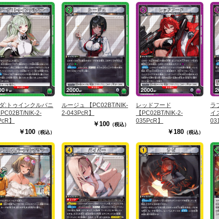
ダ:トゥインクルバニ
ルージュ 【PC02BT/NIK-
レッドフード
ラ
PC02BT/NIK-2-
2-043PcR】
【PC02BT/NIK-2-
イス
PcR】
035PcR】
03
￥100
（税込）
￥100
￥180
（税込）
（税込）