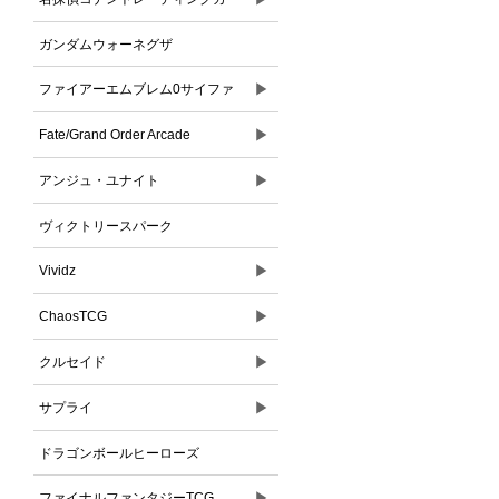
ドゲーム
ガンダムウォーネグザ
▶
ファイアーエムブレム0サイファ
▶
Fate/Grand Order Arcade
▶
アンジュ・ユナイト
ヴィクトリースパーク
▶
Vividz
▶
ChaosTCG
▶
クルセイド
▶
サプライ
ドラゴンボールヒーローズ
▶
ファイナルファンタジーTCG