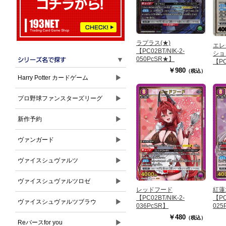
ラプラス(★)
エレ
【PC02BT/NIK-2-
ショ
▼
050PcSR★】
【PC
045
￥980
（税込）
▶
Harry Potter カードゲーム
▶
プロ野球ファンスターズリーグ
▶
新作予約
▶
ヴァンガード
▶
ヴァイスシュヴァルツ
▶
ヴァイスシュヴァルツロゼ
レッドフード
紅蓮
【PC02BT/NIK-2-
【PC
▶
ヴァイスシュヴァルツブラウ
036PcSR】
025
￥480
（税込）
▶
Reバースfor you