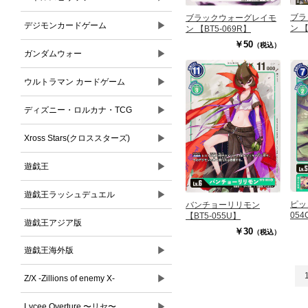
ブラ
ブラックウォーグレイモ
▶
デジモンカードゲーム
ン 【
ン 【BT5-069R】
￥50
（税込）
▶
ガンダムウォー
▶
ウルトラマン カードゲーム
▶
ディズニー・ロルカナ・TCG
▶
Xross Stars(クロススターズ)
▶
遊戯王
▶
遊戯王ラッシュデュエル
ピッ
バンチョーリリモン
054
【BT5-055U】
遊戯王アジア版
￥30
（税込）
▶
遊戯王海外版
▶
Z/X -Zillions of enemy X-
▶
Lycee Overture 〜リセ〜