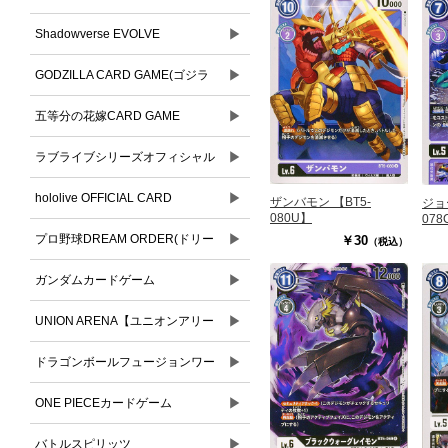
▶
Shadowverse EVOLVE
▶
GODZILLA CARD GAME(ゴジラ
▶
カードゲーム)
五等分の花嫁CARD GAME
▶
ラブライブシリーズオフィシャル
▶
カードゲーム
hololive OFFICIAL CARD
ザンバモン 【BT5-
ジョ
080U】
078
▶
GAME(ホロライブオフィシャルカ
プロ野球DREAM ORDER(ドリー
￥30
（税込）
ードゲーム)
▶
ムオーダー)
ガンダムカードゲーム
▶
UNION ARENA【ユニオンアリー
▶
ナ】
ドラゴンボールフュージョンワー
▶
ルド
ONE PIECEカードゲーム
▶
バトルスピリッツ