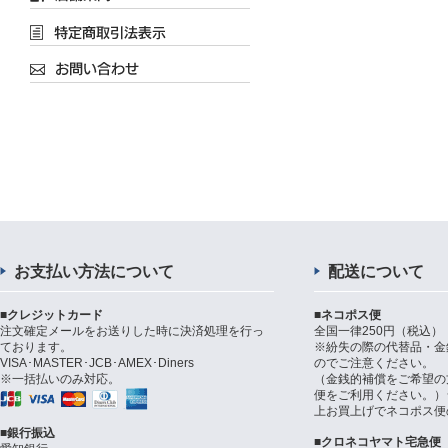
お支払い方法について
配送について
■クレジットカード
■ネコポス便
注文確定メールをお送りした時に決済処理を行っ
全国一律250円（税込）
ております。
※紛失の際の代替品・金
VISA･MASTER･JCB･AMEX･Diners
のでご注意ください。
※一括払いのみ対応。
（金銭的補償をご希望の
便をご利用ください。）シ
上お買上げでネコポス便
■銀行振込
■クロネコヤマト宅急便