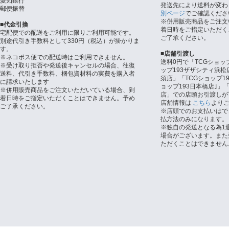
愛知銀行
発送先により送料が変わ
郵便振替
別ページ
でご確認くださ
※併用販売商品をご注文
■代金引換
着日時をご指定いただく
宅配便での配送をご利用に限りご利用可能です。
ご了承ください。
別途代引き手数料として330円（税込）が掛かりま
す。
■店舗引渡し
※ネコポス便での配送時はご利用できません。
送料0円で「TCGショッ
※受け取り拒否や発送後キャンセルの場合、往復
ップ193ザザシティ浜松
送料、代引き手数料、梱包資材料の実費を購入者
須店」「TCGショップ1
に請求いたします
ョップ193日本橋店｣」「
※併用販売商品をご注文いただいている場合、到
店」での店頭お引渡しが
着日時をご指定いただくことはできません。予め
店舗情報は
こちら
より
ご了承ください。
※店頭でのお支払いはで
払方法のみになります。
※独自の発送となる為1
場合がございます。また
ただくことはできません