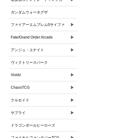
ドゲーム
ガンダムウォーネグザ
▶
ファイアーエムブレム0サイファ
▶
Fate/Grand Order Arcade
▶
アンジュ・ユナイト
ヴィクトリースパーク
▶
Vividz
▶
ChaosTCG
▶
クルセイド
▶
サプライ
ドラゴンボールヒーローズ
▶
ファイナルファンタジーTCG