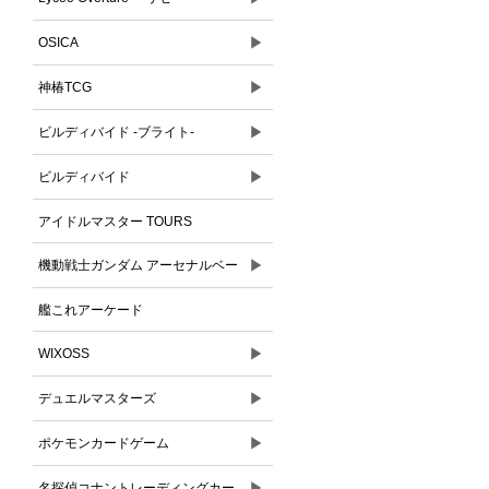
▶
OSICA
▶
神椿TCG
▶
ビルディバイド -ブライト-
▶
ビルディバイド
アイドルマスター TOURS
▶
機動戦士ガンダム アーセナルベー
ス
艦これアーケード
▶
WIXOSS
▶
デュエルマスターズ
▶
ポケモンカードゲーム
▶
名探偵コナントレーディングカー