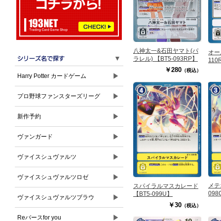
八神太一&石田ヤマト(パ
オー
▼
ラレル) 【BT5-093RP】
110
￥280
（税込）
▶
Harry Potter カードゲーム
▶
プロ野球ファンスターズリーグ
▶
新作予約
▶
ヴァンガード
▶
ヴァイスシュヴァルツ
▶
ヴァイスシュヴァルツロゼ
メテ
スパイラルマスカレード
098
【BT5-099U】
▶
ヴァイスシュヴァルツブラウ
￥30
（税込）
▶
Reバースfor you