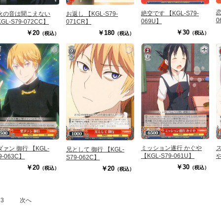
恋
絶交です 【KGL-S79-
お返し 【KGL-S79-
火の音は聞こえない
0
069U】
071CR】
GL-S79-072CC】
￥30
￥180
￥20
（税込）
（税込）
（税込）
ミッション遂行 かぐや
ダァン 御行 【KGL-
兄として 御行 【KGL-
【KGL-S79-061U】
や
9-063C】
S79-062C】
￥30
￥20
（税込）
￥20
（税込）
（税込）
3
次へ