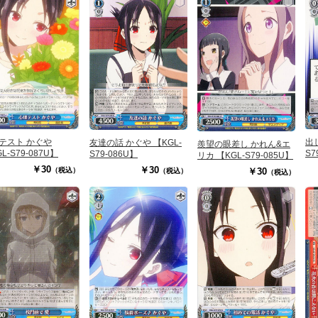
テスト かぐや
出
友達の話 かぐや 【KGL-
羨望の眼差し かれん&エ
L-S79-087U】
S7
S79-086U】
リカ 【KGL-S79-085U】
￥30
￥30
（税込）
￥30
（税込）
（税込）