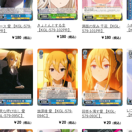
きょとんとする圭
う
ス 愛 【KGL-S79-
満面の笑み 千花 【KGL-
【KGL-S79-102PR】
【K
PR】
S79-101PR】
￥180
￥180
（税込）
￥180
（税込）
（税込）
い
意な呼び出し 愛
放課後 愛 【KGL-S79-
回答を濁す愛 【KGL-
【K
L-S79-095C】
094C】
S79-093C】
￥20
￥20
￥20
（税込）
（税込）
（税込）