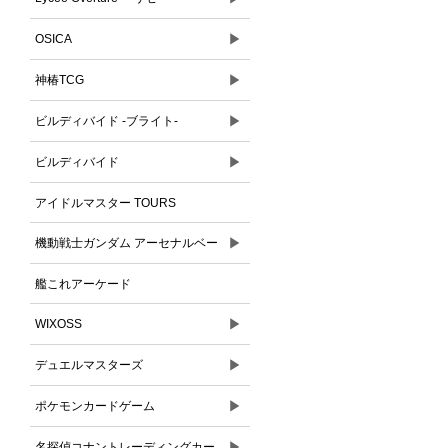
▶
OSICA
▶
神椿TCG
▶
ビルディバイド -ブライト-
▶
ビルディバイド
アイドルマスター TOURS
▶
機動戦士ガンダム アーセナルベー
ス
艦これアーケード
▶
WIXOSS
▶
デュエルマスターズ
▶
ポケモンカードゲーム
▶
名探偵コナントレーディングカー