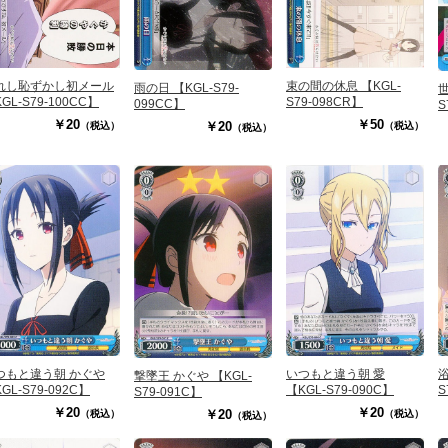
束の間の休息 【KGL-
れし恥ずかし初メール
雨の日 【KGL-S79-
世
S79-098CR】
GL-S79-100CC】
099CC】
S
￥50
￥20
￥20
（税込）
（税込）
（税込）
つもと違う朝 かぐや
いつもと違う朝 愛
浴
撃墜王 かぐや 【KGL-
GL-S79-092C】
【KGL-S79-090C】
S
S79-091C】
￥20
￥20
￥20
（税込）
（税込）
（税込）