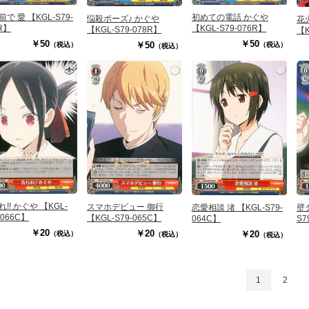
で 愛 【KGL-S79-
初めての電話 かぐや
悩殺ポーズ♪ かぐや
花
R】
【KGL-S79-076R】
【KGL-S79-078R】
【K
￥50
￥50
￥50
（税込）
（税込）
（税込）
!! かぐや 【KGL-
スマホデビュー 御行
壁
恋愛相談 渚 【KGL-S79-
-066C】
【KGL-S79-065C】
S7
064C】
￥20
￥20
￥20
（税込）
（税込）
（税込）
1
2