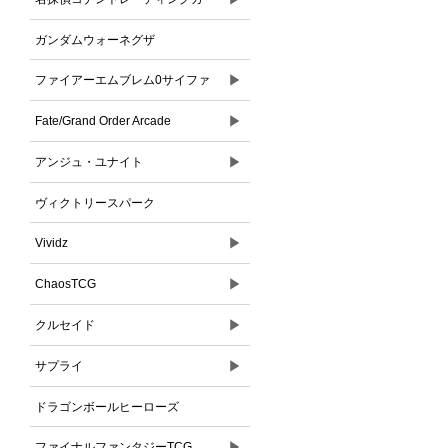
ドゲーム
ガンダムウォーネグザ
▶
ファイアーエムブレム0サイファ
▶
Fate/Grand Order Arcade
▶
アンジュ・ユナイト
ヴィクトリースパーク
▶
Vividz
▶
ChaosTCG
▶
クルセイド
▶
サプライ
ドラゴンボールヒーローズ
▶
ファイナルファンタジーTCG