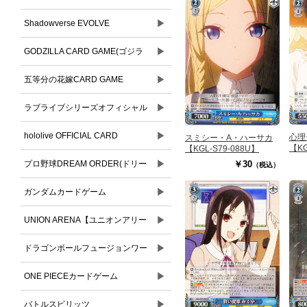
▶
Shadowverse EVOLVE
▶
GODZILLA CARD GAME(ゴジラ
▶
カードゲーム)
五等分の花嫁CARD GAME
▶
ラブライブシリーズオフィシャル
▶
カードゲーム
hololive OFFICIAL CARD
心理
スミシー・A・ハーサカ
【KG
【KGL-S79-088U】
▶
GAME(ホロライブオフィシャルカ
プロ野球DREAM ORDER(ドリー
￥30
（税込）
ードゲーム)
▶
ムオーダー)
ガンダムカードゲーム
▶
UNION ARENA【ユニオンアリー
▶
ナ】
ドラゴンボールフュージョンワー
▶
ルド
ONE PIECEカードゲーム
▶
バトルスピリッツ