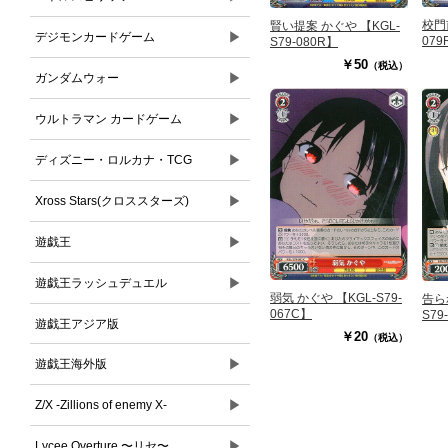
校門前
賢い提案 かぐや 【KGL-
▶
デジモンカードゲーム
079
S79-080R】
￥50
（税込）
▶
ガンダムウォー
▶
ウルトラマン カードゲーム
▶
ディズニー・ロルカナ・TCG
▶
Xross Stars(クロススターズ)
▶
遊戯王
▶
遊戯王ラッシュデュエル
弱気 かぐや 【KGL-S79-
告られ
067C】
S79
遊戯王アジア版
￥20
（税込）
▶
遊戯王海外版
▶
Z/X -Zillions of enemy X-
▶
Lycee Overture 〜リセ〜