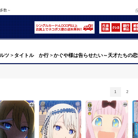
品多数～
ルツ
>
タイトル か行
>
かぐや様は告らせたい～天才たちの恋
1
2