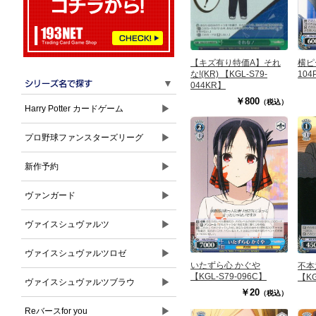
横ピー
【キズ有り特価A】それ
104
な!(KR) 【KGL-S79-
▼
044KR】
￥800
（税込）
▶
Harry Potter カードゲーム
▶
プロ野球ファンスターズリーグ
▶
新作予約
▶
ヴァンガード
▶
ヴァイスシュヴァルツ
▶
ヴァイスシュヴァルツロゼ
いたずら心 かぐや
不本
【KGL-S79-096C】
【KG
▶
ヴァイスシュヴァルツブラウ
￥20
（税込）
▶
Reバースfor you