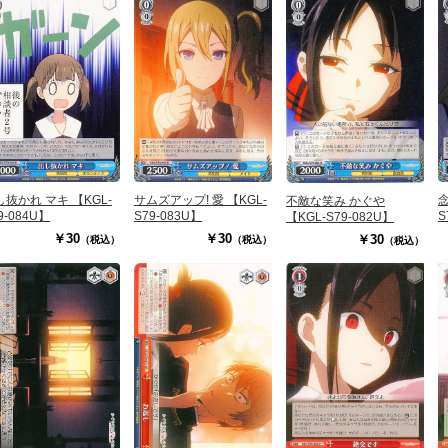
し抜かれ マキ 【KGL-
サムズアップ! 愛 【KGL-
念
不敵な笑み かぐや
9-084U】
S79-083U】
S
【KGL-S79-082U】
￥30
￥30
￥30
（税込）
（税込）
（税込）