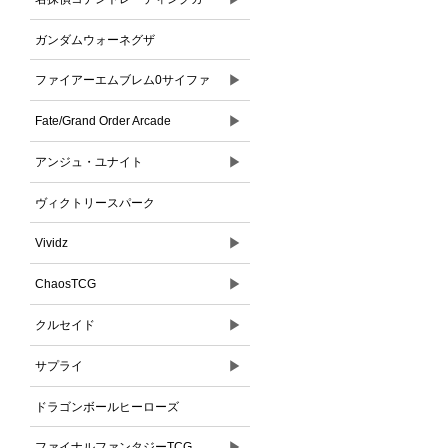
ドゲーム
ガンダムウォーネグザ
▶
ファイアーエムブレム0サイファ
▶
Fate/Grand Order Arcade
▶
アンジュ・ユナイト
ヴィクトリースパーク
▶
Vividz
▶
ChaosTCG
▶
クルセイド
▶
サプライ
ドラゴンボールヒーローズ
▶
ファイナルファンタジーTCG