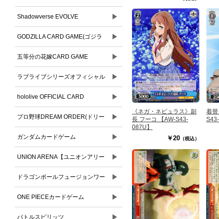
▶
Shadowverse EVOLVE
▶
GODZILLA CARD GAME(ゴジラ
▶
カードゲーム)
五等分の花嫁CARD GAME
▶
ラブライブシリーズオフィシャル
▶
カードゲーム
hololive OFFICIAL CARD
着替
《ネガ・ネビュラス》副
▶
GAME(ホロライブオフィシャルカ
プロ野球DREAM ORDER(ドリー
S43
長 フーコ 【AW-S43-
087U】
ードゲーム)
▶
ムオーダー)
ガンダムカードゲーム
￥20
（税込）
▶
UNION ARENA【ユニオンアリー
▶
ナ】
ドラゴンボールフュージョンワー
▶
ルド
ONE PIECEカードゲーム
▶
バトルスピリッツ