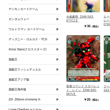
▶
デジモンカードゲーム
ヒー
火焔豪雨 【AW-S43-
▶
ガンダムウォー
レー
077CC】
076
￥30
（税込）
▶
ウルトラマン カードゲーム
▶
ディズニー・ロルカナ・TCG
▶
Xross Stars(クロススターズ)
▶
遊戯王
▶
遊戯王ラッシュデュエル
遊戯王アジア版
装着コマンド スカーレッ
クー
▶
遊戯王海外版
ト・レイン 【AW-S43-
S43
067U】
▶
Z/X -Zillions of enemy X-
￥20
（税込）
▶
Lycee Overture 〜リセ〜