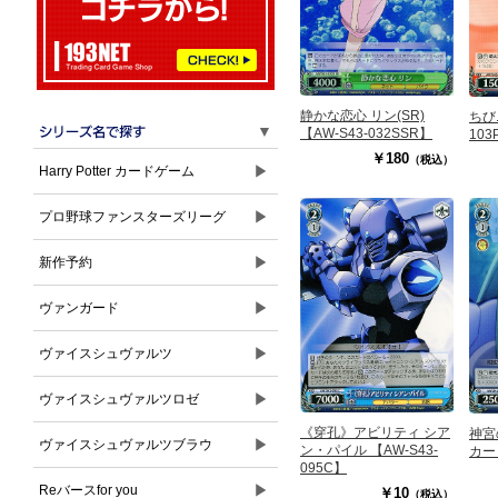
静かな恋心 リン(SR)
ちびニ
▼
【AW-S43-032SSR】
103
￥180
（税込）
▶
Harry Potter カードゲーム
▶
プロ野球ファンスターズリーグ
▶
新作予約
▶
ヴァンガード
▶
ヴァイスシュヴァルツ
▶
ヴァイスシュヴァルツロゼ
《穿孔》アビリティ シア
神宮
▶
ヴァイスシュヴァルツブラウ
ン・パイル 【AW-S43-
カー 
095C】
▶
Reバースfor you
￥10
（税込）