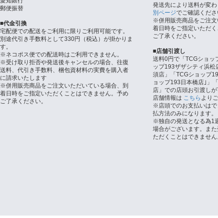
愛知銀行
発送先により送料が変わ
郵便振替
別ページ
でご確認くださ
※併用販売商品をご注文
■代金引換
着日時をご指定いただく
宅配便での配送をご利用に限りご利用可能です。
ご了承ください。
別途代引き手数料として330円（税込）が掛かりま
す。
■店舗引渡し
※ネコポス便での配送時はご利用できません。
送料0円で「TCGショッ
※受け取り拒否や発送後キャンセルの場合、往復
ップ193ザザシティ浜松
送料、代引き手数料、梱包資材料の実費を購入者
須店」「TCGショップ1
に請求いたします
ョップ193日本橋店｣」「
※併用販売商品をご注文いただいている場合、到
店」での店頭お引渡しが
着日時をご指定いただくことはできません。予め
店舗情報は
こちら
より
ご了承ください。
※店頭でのお支払いはで
払方法のみになります。
※独自の発送となる為1
場合がございます。また
ただくことはできません