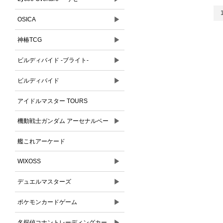
▶
OSICA
▶
神椿TCG
▶
ビルディバイド -ブライト-
▶
ビルディバイド
アイドルマスター TOURS
▶
機動戦士ガンダム アーセナルベー
ス
艦これアーケード
▶
WIXOSS
▶
デュエルマスターズ
▶
ポケモンカードゲーム
▶
名探偵コナントレーディングカー