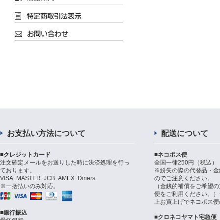
お支払い方法について
配送について
■クレジットカード
■ネコポス便
注文確定メールをお送りした時に決済処理を行っ
全国一律250円（税込）
ております。
※紛失の際の代替品・金
VISA･MASTER･JCB･AMEX･Diners
のでご注意ください。
※一括払いのみ対応。
（金銭的補償をご希望の
便をご利用ください。）シ
上お買上げでネコポス便
■銀行振込
■クロネコヤマト宅急便