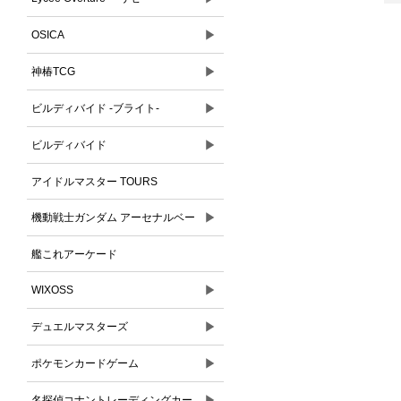
▶
OSICA
▶
神椿TCG
▶
ビルディバイド -ブライト-
▶
ビルディバイド
アイドルマスター TOURS
▶
機動戦士ガンダム アーセナルベー
ス
艦これアーケード
▶
WIXOSS
▶
デュエルマスターズ
▶
ポケモンカードゲーム
▶
名探偵コナントレーディングカー