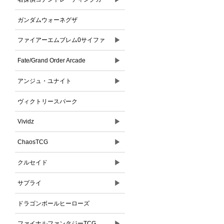
ドゲーム
ガンダムウォーネグザ
▶
ファイアーエムブレム0サイファ
▶
Fate/Grand Order Arcade
▶
アンジュ・ユナイト
ヴィクトリースパーク
▶
Vividz
▶
ChaosTCG
▶
クルセイド
▶
サプライ
ドラゴンボールヒーローズ
▶
ファイナルファンタジーTCG