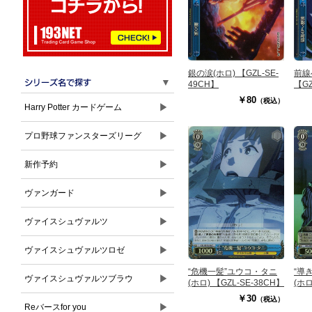
銀の涙(ホロ) 【GZL-SE-
前線
▼
49CH】
【GZ
￥80
（税込）
▶
Harry Potter カードゲーム
▶
プロ野球ファンスターズリーグ
▶
新作予約
▶
ヴァンガード
▶
ヴァイスシュヴァルツ
▶
ヴァイスシュヴァルツロゼ
“導
“危機一髪”ユウコ・タニ
▶
ヴァイスシュヴァルツブラウ
(ホロ
(ホロ) 【GZL-SE-38CH】
￥30
（税込）
▶
Reバースfor you