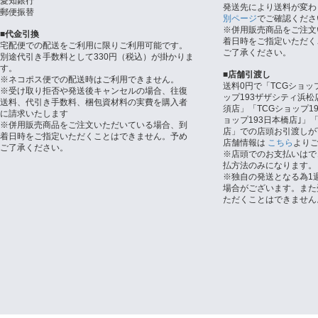
愛知銀行
発送先により送料が変わ
郵便振替
別ページ
でご確認くださ
※併用販売商品をご注文
■代金引換
着日時をご指定いただく
宅配便での配送をご利用に限りご利用可能です。
ご了承ください。
別途代引き手数料として330円（税込）が掛かりま
す。
■店舗引渡し
※ネコポス便での配送時はご利用できません。
送料0円で「TCGショッ
※受け取り拒否や発送後キャンセルの場合、往復
ップ193ザザシティ浜松
送料、代引き手数料、梱包資材料の実費を購入者
須店」「TCGショップ1
に請求いたします
ョップ193日本橋店｣」「
※併用販売商品をご注文いただいている場合、到
店」での店頭お引渡しが
着日時をご指定いただくことはできません。予め
店舗情報は
こちら
より
ご了承ください。
※店頭でのお支払いはで
払方法のみになります。
※独自の発送となる為1
場合がございます。また
ただくことはできません