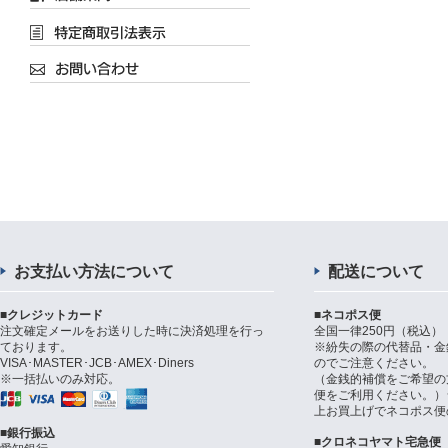
お支払い方法について
配送について
■クレジットカード
■ネコポス便
注文確定メールをお送りした時に決済処理を行っ
全国一律250円（税込）
ております。
※紛失の際の代替品・金
VISA･MASTER･JCB･AMEX･Diners
のでご注意ください。
※一括払いのみ対応。
（金銭的補償をご希望の
便をご利用ください。）シ
上お買上げでネコポス便
■銀行振込
■クロネコヤマト宅急便