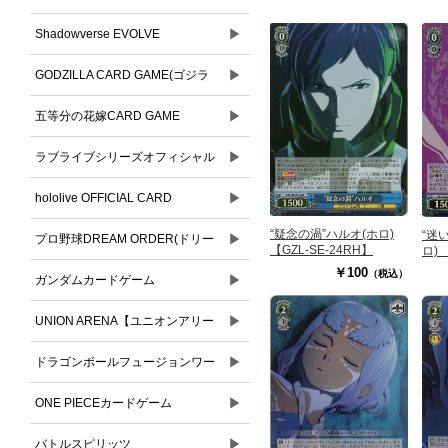
▶
Shadowverse EVOLVE
▶
GODZILLA CARD GAME(ゴジラ
▶
カードゲーム)
五等分の花嫁CARD GAME
▶
ラブライブシリーズオフィシャル
▶
カードゲーム
hololive OFFICIAL CARD
“疑念の渦”ハルオ(ホロ)
“迷
▶
GAME(ホロライブオフィシャルカ
プロ野球DREAM ORDER(ドリー
【GZL-SE-24RH】
ロ) 
￥100
（税込）
ードゲーム)
▶
ムオーダー)
ガンダムカードゲーム
▶
UNION ARENA【ユニオンアリー
▶
ナ】
ドラゴンボールフュージョンワー
▶
ルド
ONE PIECEカードゲーム
▶
バトルスピリッツ