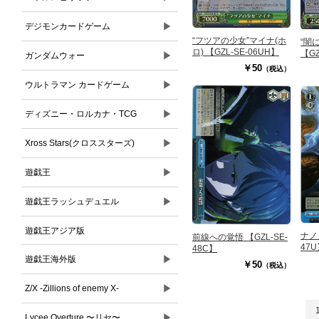
▶
デジモンカードゲーム
“フツアの少女”マイナ(ホ
“闇
ロ) 【GZL-SE-06UH】
【GZ
▶
ガンダムウォー
￥50
（税込）
▶
ウルトラマン カードゲーム
▶
ディズニー・ロルカナ・TCG
▶
Xross Stars(クロススターズ)
▶
遊戯王
▶
遊戯王ラッシュデュエル
遊戯王アジア版
ナノ
前線への覚悟 【GZL-SE-
47
48C】
▶
遊戯王海外版
￥50
（税込）
▶
Z/X -Zillions of enemy X-
▶
Lycee Overture 〜リセ〜