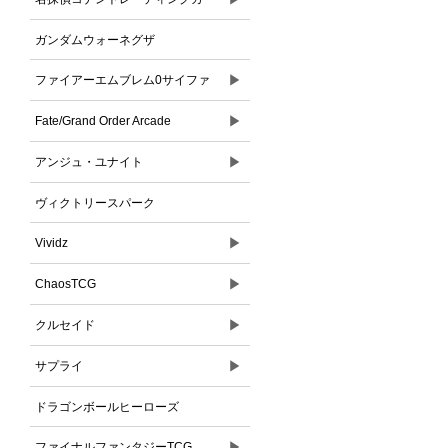
ドゲーム
ガンダムウォーネグザ
▶
ファイアーエムブレム0サイファ
▶
Fate/Grand Order Arcade
▶
アンジュ・ユナイト
ヴィクトリースパーク
▶
Vividz
▶
ChaosTCG
▶
クルセイド
▶
サプライ
ドラゴンボールヒーローズ
▶
ファイナルファンタジーTCG