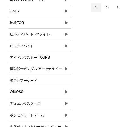
1
2
3
▶
OSICA
▶
神椿TCG
▶
ビルディバイド -ブライト-
▶
ビルディバイド
アイドルマスター TOURS
▶
機動戦士ガンダム アーセナルベー
ス
艦これアーケード
▶
WIXOSS
▶
デュエルマスターズ
▶
ポケモンカードゲーム
▶
名探偵コナントレーディングカー