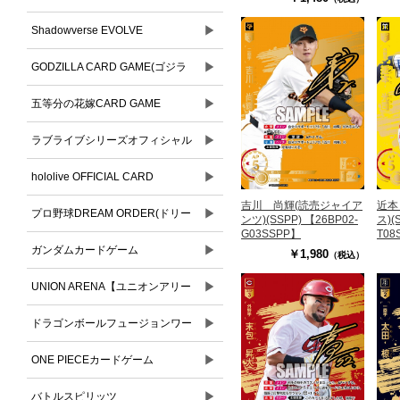
▶
Shadowverse EVOLVE
▶
GODZILLA CARD GAME(ゴジラ
▶
カードゲーム)
五等分の花嫁CARD GAME
▶
ラブライブシリーズオフィシャル
▶
カードゲーム
hololive OFFICIAL CARD
吉川 尚輝(読売ジャイア
近本
▶
GAME(ホロライブオフィシャルカ
プロ野球DREAM ORDER(ドリー
ンツ)(SSPP) 【26BP02-
ス)(
G03SSPP】
T08
ードゲーム)
▶
ムオーダー)
ガンダムカードゲーム
￥1,980
（税込）
▶
UNION ARENA【ユニオンアリー
▶
ナ】
ドラゴンボールフュージョンワー
▶
ルド
ONE PIECEカードゲーム
▶
バトルスピリッツ