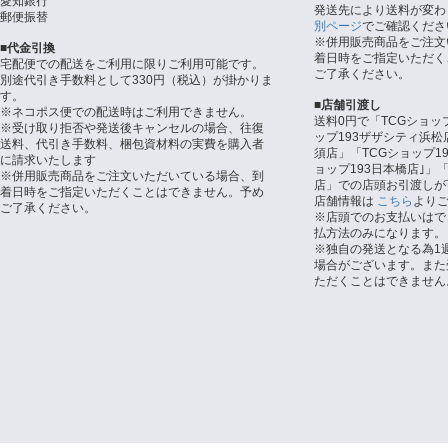
愛知銀行
発送先により送料が変わ
郵便振替
別ページ
でご確認くださ
※併用販売商品をご注文
■代金引換
着日時をご指定いただく
宅配便での配送をご利用に限りご利用可能です。
ご了承ください。
別途代引き手数料として330円（税込）が掛かりま
す。
■店舗引渡し
※ネコポス便での配送時はご利用できません。
送料0円で「TCGショッ
※受け取り拒否や発送後キャンセルの場合、往復
ップ193ザザシティ浜松
送料、代引き手数料、梱包資材料の実費を購入者
須店」「TCGショップ1
に請求いたします
ョップ193日本橋店｣」「
※併用販売商品をご注文いただいている場合、到
店」での店頭お引渡しが
着日時をご指定いただくことはできません。予め
店舗情報は
こちら
より
ご了承ください。
※店頭でのお支払いはで
払方法のみになります。
※独自の発送となる為1
場合がございます。また
ただくことはできません