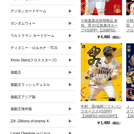
▶
デジモンカードゲーム
※秋葉原店併用商品 末
※秋
▶
ガンダムウォー
包 昇大(広島東洋カー
田 
プ)(SSPP) 【26BP02-
ァロー
C03SSPP】
【26
▶
ウルトラマン カードゲーム
￥4,480
（税込）
▶
ディズニー・ロルカナ・TCG
▶
Xross Stars(クロススターズ)
▶
遊戯王
▶
遊戯王ラッシュデュエル
遊戯王アジア版
中村 晃(福岡ソフトバン
Ｊ．
▶
遊戯王海外版
クホークス)(SSPP)
スワロ
【26BP02-H05SSPP】
【26
▶
Z/X -Zillions of enemy X-
￥1,480
（税込）
▶
Lycee Overture 〜リセ〜