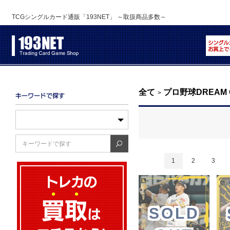
TCGシングルカード通販「193NET」 ～取扱商品多数～
全て
プロ野球DREAM 
>
1
2
3
SOLD