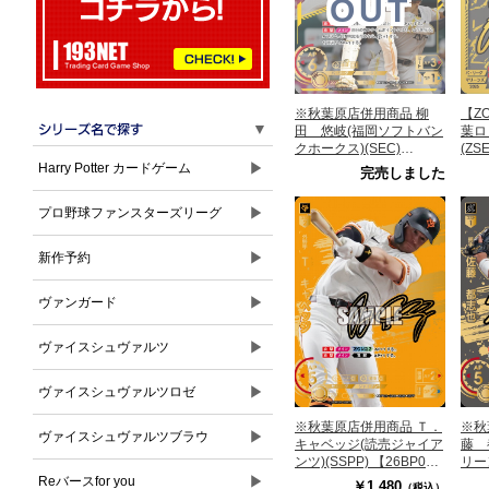
OUT
※秋葉原店併用商品 柳
【Z
▼
田 悠岐(福岡ソフトバン
葉ロ
クホークス)(SEC)
(ZS
【26BP02-H04SEC】
M01
▶
Harry Potter カードゲーム
完売しました
▶
プロ野球ファンスターズリーグ
▶
新作予約
▶
ヴァンガード
▶
ヴァイスシュヴァルツ
▶
ヴァイスシュヴァルツロゼ
※秋葉原店併用商品 Ｔ．
※秋
▶
ヴァイスシュヴァルツブラウ
キャベッジ(読売ジャイア
藤 
ンツ)(SSPP) 【26BP02-
リーン
G08SSPP】
【26
▶
Reバースfor you
￥1,480
（税込）