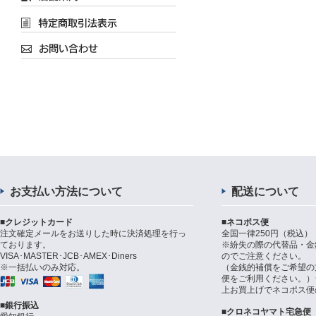
お支払い方法について
配送について
■クレジットカード
■ネコポス便
注文確定メールをお送りした時に決済処理を行っ
全国一律250円（税込）
ております。
※紛失の際の代替品・金
VISA･MASTER･JCB･AMEX･Diners
のでご注意ください。
※一括払いのみ対応。
（金銭的補償をご希望の
便をご利用ください。）シ
上お買上げでネコポス便
■銀行振込
■クロネコヤマト宅急便