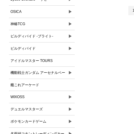
▶
OSICA
▶
神椿TCG
▶
ビルディバイド -ブライト-
▶
ビルディバイド
アイドルマスター TOURS
▶
機動戦士ガンダム アーセナルベー
ス
艦これアーケード
▶
WIXOSS
▶
デュエルマスターズ
▶
ポケモンカードゲーム
▶
名探偵コナントレーディングカー