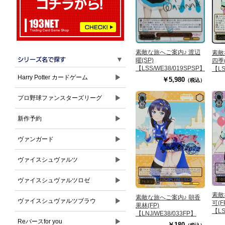
素敵な旅へご案内♪ 渡辺
素敵
▼
曜(SP)
四季(
【LSS/WE38/019SPSP】
【LS
▶
Harry Potter カードゲーム
￥5,980
（税込）
▶
プロ野球ファンスターズリーグ
▶
新作予約
▶
ヴァンガード
▶
ヴァイスシュヴァルツ
▶
ヴァイスシュヴァルツロゼ
素敵
素敵な旅へご案内♪ 朝香
▶
ヴァイスシュヴァルツブラウ
可(F
果林(FP)
【LS
【LNJ/WE38/033FP】
▶
Reバースfor you
￥180