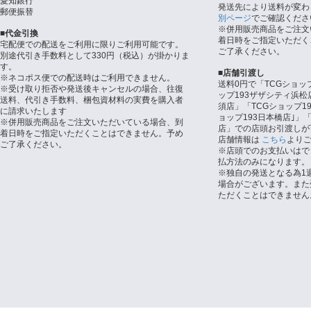
愛知銀行
発送先により送料が変わ
郵便振替
別ページ
でご確認くださ
※併用販売商品をご注文
■代金引換
着日時をご指定いただく
宅配便での配送をご利用に限りご利用可能です。
ご了承ください。
別途代引き手数料として330円（税込）が掛かりま
す。
■店舗引渡し
※ネコポス便での配送時はご利用できません。
送料0円で「TCGショッ
※受け取り拒否や発送後キャンセルの場合、往復
ップ193ザザシティ浜松
送料、代引き手数料、梱包資材料の実費を購入者
須店」「TCGショップ1
に請求いたします
ョップ193日本橋店｣」「
※併用販売商品をご注文いただいている場合、到
店」での店頭お引渡しが
着日時をご指定いただくことはできません。予め
店舗情報は
こちら
より
ご了承ください。
※店頭でのお支払いはで
払方法のみになります。
※独自の発送となる為1
場合がございます。また
ただくことはできません