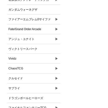
ドゲーム
ガンダムウォーネグザ
▶
ファイアーエムブレム0サイファ
▶
Fate/Grand Order Arcade
▶
アンジュ・ユナイト
ヴィクトリースパーク
▶
Vividz
▶
ChaosTCG
▶
クルセイド
▶
サプライ
ドラゴンボールヒーローズ
▶
ファイナルファンタジーTCG