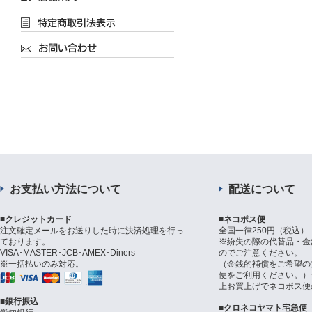
お支払い方法について
配送について
■クレジットカード
■ネコポス便
注文確定メールをお送りした時に決済処理を行っ
全国一律250円（税込）
ております。
※紛失の際の代替品・金
VISA･MASTER･JCB･AMEX･Diners
のでご注意ください。
※一括払いのみ対応。
（金銭的補償をご希望の
便をご利用ください。）シ
上お買上げでネコポス便
■銀行振込
■クロネコヤマト宅急便