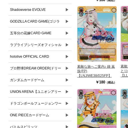
（税込）
▶
Shadowverse EVOLVE
▶
GODZILLA CARD GAME(ゴジラ
▶
カードゲーム)
五等分の花嫁CARD GAME
▶
ラブライブシリーズオフィシャル
▶
カードゲーム
hololive OFFICIAL CARD
素敵
素敵な旅へご案内♪ 鐘 嵐
▶
GAME(ホロライブオフィシャルカ
プロ野球DREAM ORDER(ドリー
とり(
珠(FP)
【LL
【LNJ/WE38/025FP】
ードゲーム)
▶
ムオーダー)
ガンダムカードゲーム
￥180
（税込）
▶
UNION ARENA【ユニオンアリー
▶
ナ】
ドラゴンボールフュージョンワー
▶
ルド
ONE PIECEカードゲーム
▶
バトルスピリッツ