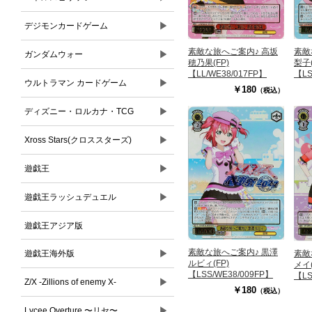
▶
デジモンカードゲーム
素敵な旅へご案内♪ 高坂
素敵
▶
ガンダムウォー
穂乃果(FP)
梨子(
【LL/WE38/017FP】
【LS
▶
ウルトラマン カードゲーム
￥180
（税込）
▶
ディズニー・ロルカナ・TCG
▶
Xross Stars(クロススターズ)
▶
遊戯王
▶
遊戯王ラッシュデュエル
遊戯王アジア版
素敵な旅へご案内♪ 黒澤
▶
素敵
遊戯王海外版
ルビィ(FP)
メイ(
【LSS/WE38/009FP】
【LS
▶
Z/X -Zillions of enemy X-
￥180
（税込）
▶
Lycee Overture 〜リセ〜