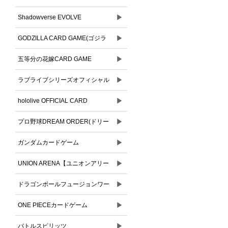
▶
Shadowverse EVOLVE
▶
GODZILLA CARD GAME(ゴジラ
▶
カードゲーム)
五等分の花嫁CARD GAME
▶
ラブライブシリーズオフィシャル
▶
カードゲーム
hololive OFFICIAL CARD
▶
GAME(ホロライブオフィシャルカ
プロ野球DREAM ORDER(ドリー
ードゲーム)
▶
ムオーダー)
ガンダムカードゲーム
▶
UNION ARENA【ユニオンアリー
▶
ナ】
ドラゴンボールフュージョンワー
▶
ルド
ONE PIECEカードゲーム
▶
バトルスピリッツ