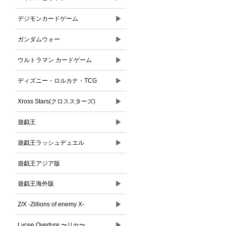
▶
デジモンカードゲーム
▶
ガンダムウォー
▶
ウルトラマン カードゲーム
▶
ディズニー・ロルカナ・TCG
▶
Xross Stars(クロススターズ)
▶
遊戯王
▶
遊戯王ラッシュデュエル
遊戯王アジア版
▶
遊戯王海外版
▶
Z/X -Zillions of enemy X-
▶
Lycee Overture 〜リセ〜