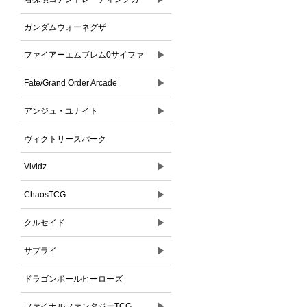
ドゲーム
ガンダムウォーネグザ
▶
ファイアーエムブレム0サイファ
▶
Fate/Grand Order Arcade
▶
アンジュ・ユナイト
ヴィクトリースパーク
▶
Vividz
▶
ChaosTCG
▶
クルセイド
▶
サプライ
ドラゴンボールヒーローズ
▶
ファイナルファンタジーTCG