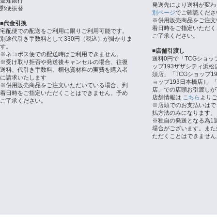
愛知銀行
発送先により送料が変わ
郵便振替
別ページ
でご確認くださ
※併用販売商品をご注文
■代金引換
着日時をご指定いただく
宅配便での配送をご利用に限りご利用可能です。
ご了承ください。
別途代引き手数料として330円（税込）が掛かりま
す。
■店舗引渡し
※ネコポス便での配送時はご利用できません。
送料0円で「TCGショッ
※受け取り拒否や発送後キャンセルの場合、往復
ップ193ザザシティ浜松
送料、代引き手数料、梱包資材料の実費を購入者
須店」「TCGショップ1
に請求いたします
ョップ193日本橋店｣」「
※併用販売商品をご注文いただいている場合、到
店」での店頭お引渡しが
着日時をご指定いただくことはできません。予め
店舗情報は
こちら
より
ご了承ください。
※店頭でのお支払いはで
払方法のみになります。
※独自の発送となる為1
場合がございます。また
ただくことはできません