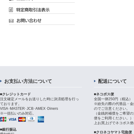
お支払い方法について
配送について
■クレジットカード
■ネコポス便
注文確定メールをお送りした時に決済処理を行っ
全国一律250円（税込）
ております。
※紛失の際の代替品・金
VISA･MASTER･JCB･AMEX･Diners
のでご注意ください。
※一括払いのみ対応。
（金銭的補償をご希望の
便をご利用ください。）シ
上お買上げでネコポス便
■銀行振込
■クロネコヤマト宅急便