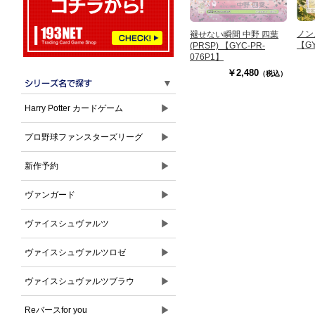
ノン
褪せない瞬間 中野 四葉
【GY
(PRSP) 【GYC-PR-
076P1】
￥2,480
（税込）
▼
▶
Harry Potter カードゲーム
▶
プロ野球ファンスターズリーグ
▶
新作予約
▶
ヴァンガード
▶
ヴァイスシュヴァルツ
▶
ヴァイスシュヴァルツロゼ
▶
ヴァイスシュヴァルツブラウ
▶
Reバースfor you