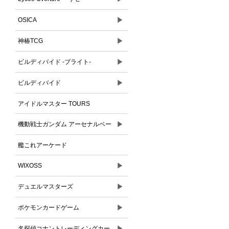
▶
OSICA
▶
神椿TCG
▶
ビルディバイド -ブライト-
▶
ビルディバイド
アイドルマスター TOURS
▶
機動戦士ガンダム アーセナルベー
ス
艦これアーケード
▶
WIXOSS
▶
デュエルマスターズ
▶
ポケモンカードゲーム
▶
名探偵コナントレーディングカー