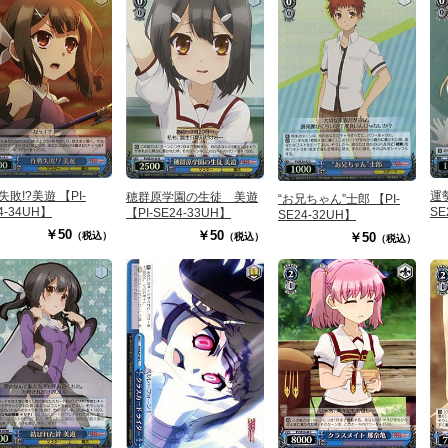
敗!?美遊 【PI-
運勢
穂群原学園の生徒 美遊
“お兄ちゃん”士郎 【PI-
4-34UH】
SE
【PI-SE24-33UH】
SE24-32UH】
￥50
￥50
￥50
（税込）
（税込）
（税込）