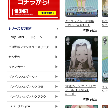
クラスメイト 那奈亀
ルヴ
【PI-SE24-48CH】
リヤ 
▼
￥30
（税込）
▶
Harry Potter カードゲーム
▶
プロ野球ファンスターズリーグ
▶
新作予約
▶
ヴァンガード
▶
ヴァイスシュヴァルツ
▶
“母親のカン”アイリスフ
ヴァイスシュヴァルツロゼ
クラ
ィール 【PI-SE24-
SE2
40CH】
▶
ヴァイスシュヴァルツブラウ
￥30
（税込）
▶
Reバースfor you