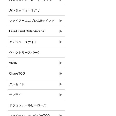
ドゲーム
ガンダムウォーネグザ
▶
ファイアーエムブレム0サイファ
▶
Fate/Grand Order Arcade
▶
アンジュ・ユナイト
ヴィクトリースパーク
▶
Vividz
▶
ChaosTCG
▶
クルセイド
▶
サプライ
ドラゴンボールヒーローズ
▶
ファイナルファンタジーTCG