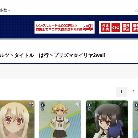
品多数～
ルツ
>
タイトル は行
>
プリズマ☆イリヤ2wei!
1
2