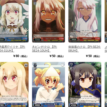
体操着のクロ 【PI-SE24-
最悪!?イリヤ 【PI-
大ピンチ!クロ 【PI-
メ
08UH】
24-31UH】
SE24-10UH】
S
￥50
￥80
￥50
（税込）
（税込）
（税込）