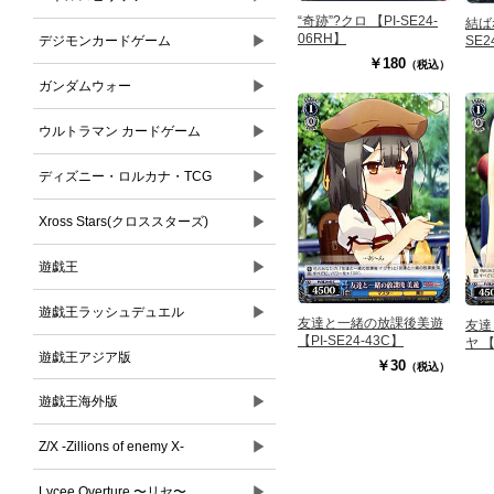
“奇跡”?クロ 【PI-SE24-
結ば
06RH】
▶
デジモンカードゲーム
SE2
￥180
（税込）
▶
ガンダムウォー
▶
ウルトラマン カードゲーム
▶
ディズニー・ロルカナ・TCG
▶
Xross Stars(クロススターズ)
▶
遊戯王
▶
遊戯王ラッシュデュエル
友達と一緒の放課後美遊
友達
【PI-SE24-43C】
ヤ 【
遊戯王アジア版
￥30
（税込）
▶
遊戯王海外版
▶
Z/X -Zillions of enemy X-
▶
Lycee Overture 〜リセ〜