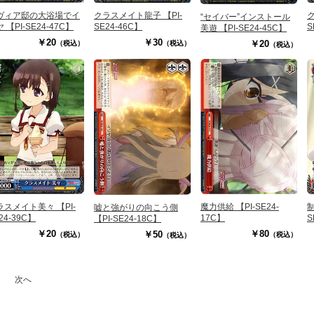
ク
ヴィア邸の大浴場でイ
クラスメイト龍子 【PI-
“セイバー”インストール
S
 【PI-SE24-47C】
SE24-46C】
美遊 【PI-SE24-45C】
￥20
￥30
￥20
（税込）
（税込）
（税込）
ラスメイト美々 【PI-
魔力供給 【PI-SE24-
制
嘘と強がりの向こう側
24-39C】
17C】
S
【PI-SE24-18C】
￥20
￥80
￥50
（税込）
（税込）
（税込）
次へ