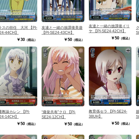
友達と一緒の放課後イリ
ラスの担任 大河 【PI-
友達と一緒の放課後美遊
ク
ヤ 【PI-SE24-42CH】
24-44CH】
【PI-SE24-43CH】
S
￥50
（税込）
￥30
￥50
（税込）
（税込）
教育係セラ 【PI-SE24-
護教諭カレン 【PI-
親
“痛覚共有”クロ 【PI-
38UH】
24-14CH】
S
SE24-12CH】
￥50
￥50
￥50
（税込）
（税込）
（税込）