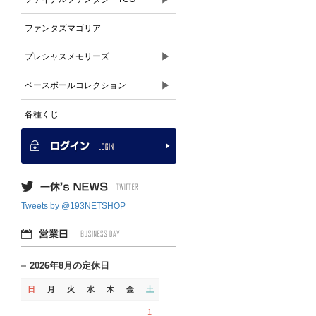
ファンタズマゴリア
▶
プレシャスメモリーズ
▶
ベースボールコレクション
各種くじ
Tweets by @193NETSHOP
2026年8月の定休日
日
月
火
水
木
金
土
1