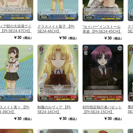
ィア邸の大浴場でイ
クラスメイト龍子 【PI-
ク
“セイバー”インストール
【PI-SE24-47CH】
SE24-46CH】
SE
美遊 【PI-SE24-45CH】
￥30
￥50
￥30
（税込）
（税込）
（税込）
養
スメイト美々 【PI-
制服のルヴィア 【PI-
封印指定執行者バゼット
SE
4-39CH】
SE24-16CH】
【PI-SE24-15CH】
￥30
￥30
￥30
（税込）
（税込）
（税込）