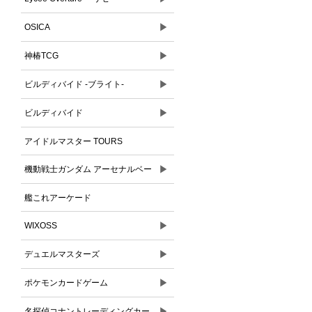
▶
OSICA
▶
神椿TCG
▶
ビルディバイド -ブライト-
▶
ビルディバイド
アイドルマスター TOURS
▶
機動戦士ガンダム アーセナルベー
ス
艦これアーケード
▶
WIXOSS
▶
デュエルマスターズ
▶
ポケモンカードゲーム
▶
名探偵コナントレーディングカー