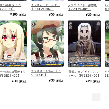
れた絆美遊 【PI-
クラスカードライダー
クラスメイト 那奈亀
ル
4-20RRH】
【PI-SE24-50C】
【PI-SE24-48C】
リヤ
￥100
￥50
￥20
（税込）
（税込）
（税込）
クラスメイト雀花 【PI-
ク
と一緒の放課後イリ
“母親のカン”アイリスフ
SE24-41C】
SE
PI-SE24-42C】
ィール 【PI-SE24-40C】
￥30
￥30
￥20
（税込）
（税込）
（税込）
1
2