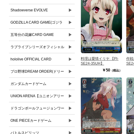
▶
Shadowverse EVOLVE
▶
GODZILLA CARD GAME(ゴジラ
▶
カードゲーム)
五等分の花嫁CARD GAME
▶
ラブライブシリーズオフィシャル
料理は愛情イリヤ 【PI-
作戦失
▶
カードゲーム
hololive OFFICIAL CARD
SE24-35UH】
SE2
￥50
（税込）
▶
GAME(ホロライブオフィシャルカ
プロ野球DREAM ORDER(ドリー
ードゲーム)
▶
ムオーダー)
ガンダムカードゲーム
▶
UNION ARENA【ユニオンアリー
▶
ナ】
ドラゴンボールフュージョンワー
▶
ルド
ONE PIECEカードゲーム
▶
バトルスピリッツ