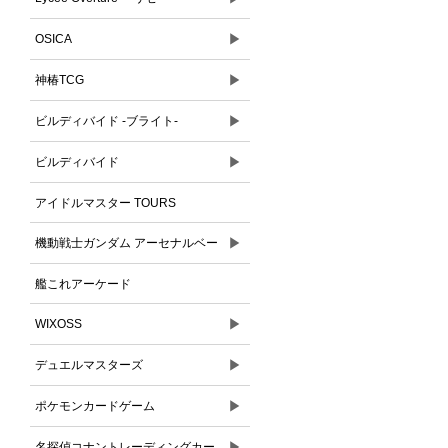
▶
OSICA
▶
神椿TCG
▶
ビルディバイド -ブライト-
▶
ビルディバイド
アイドルマスター TOURS
▶
機動戦士ガンダム アーセナルベー
ス
艦これアーケード
▶
WIXOSS
▶
デュエルマスターズ
▶
ポケモンカードゲーム
▶
名探偵コナントレーディングカー