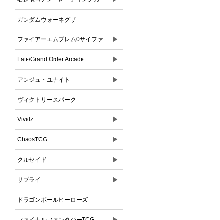
ドゲーム
ガンダムウォーネグザ
▶
ファイアーエムブレム0サイファ
▶
Fate/Grand Order Arcade
▶
アンジュ・ユナイト
ヴィクトリースパーク
▶
Vividz
▶
ChaosTCG
▶
クルセイド
▶
サプライ
ドラゴンボールヒーローズ
▶
ファイナルファンタジーTCG