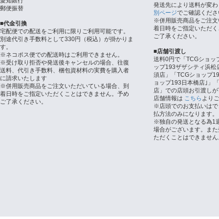
愛知銀行
発送先により送料が変わ
郵便振替
別ページ
でご確認くださ
※併用販売商品をご注文
■代金引換
着日時をご指定いただく
宅配便での配送をご利用に限りご利用可能です。
ご了承ください。
別途代引き手数料として330円（税込）が掛かりま
す。
■店舗引渡し
※ネコポス便での配送時はご利用できません。
送料0円で「TCGショッ
※受け取り拒否や発送後キャンセルの場合、往復
ップ193ザザシティ浜松
送料、代引き手数料、梱包資材料の実費を購入者
須店」「TCGショップ1
に請求いたします
ョップ193日本橋店｣」「
※併用販売商品をご注文いただいている場合、到
店」での店頭お引渡しが
着日時をご指定いただくことはできません。予め
店舗情報は
こちら
より
ご了承ください。
※店頭でのお支払いはで
払方法のみになります。
※独自の発送となる為1
場合がございます。また
ただくことはできません