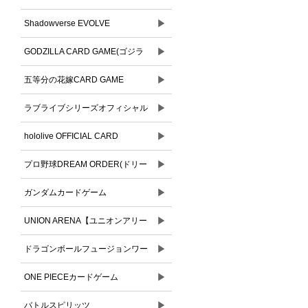
▶
Shadowverse EVOLVE
▶
GODZILLA CARD GAME(ゴジラ
▶
カードゲーム)
五等分の花嫁CARD GAME
▶
ラブライブシリーズオフィシャル
▶
カードゲーム
hololive OFFICIAL CARD
▶
GAME(ホロライブオフィシャルカ
プロ野球DREAM ORDER(ドリー
ードゲーム)
▶
ムオーダー)
ガンダムカードゲーム
▶
UNION ARENA【ユニオンアリー
▶
ナ】
ドラゴンボールフュージョンワー
▶
ルド
ONE PIECEカードゲーム
▶
バトルスピリッツ