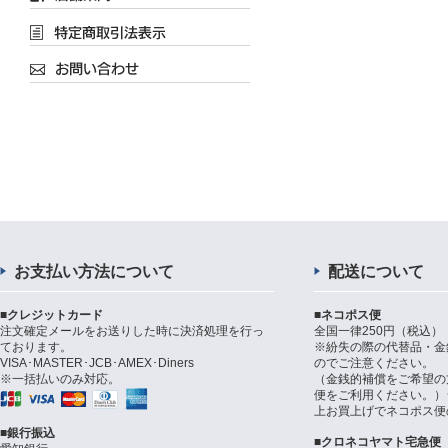
お支払い方法について
配送について
■クレジットカード
■ネコポス便
注文確定メールをお送りした時に決済処理を行っ
全国一律250円（税込）
ております。
※紛失の際の代替品・金
VISA･MASTER･JCB･AMEX･Diners
のでご注意ください。
※一括払いのみ対応。
（金銭的補償をご希望の
便をご利用ください。）シ
上お買上げでネコポス便
■銀行振込
■クロネコヤマト宅急便