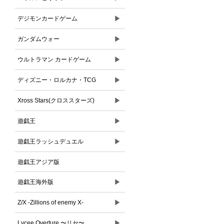
▶
デジモンカードゲーム
▶
ガンダムウォー
▶
ウルトラマン カードゲーム
▶
ディズニー・ロルカナ・TCG
▶
Xross Stars(クロススターズ)
▶
遊戯王
▶
遊戯王ラッシュデュエル
遊戯王アジア版
▶
遊戯王海外版
▶
Z/X -Zillions of enemy X-
▶
Lycee Overture 〜リセ〜