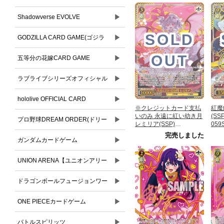
▶
Shadowverse EVOLVE
SOLD
▶
GODZILLA CARD GAME(ゴジラ
OUT
▶
カードゲーム)
五等分の花嫁CARD GAME
▶
ラブライブシリーズオフィシャル
▶
カードゲーム
hololive OFFICIAL CARD
※クレジットカード支払
紅魔
いのみ 永遠に紅い幼き月
(SS
▶
GAME(ホロライブオフィシャルカ
プロ野球DREAM ORDER(ドリー
レミリア(SSP)
059
【THP/S130-062SSP】
完売しました
ードゲーム)
▶
ムオーダー)
ガンダムカードゲーム
▶
UNION ARENA【ユニオンアリー
▶
ナ】
ドラゴンボールフュージョンワー
▶
ルド
ONE PIECEカードゲーム
▶
バトルスピリッツ