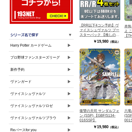
【RR以下4コン予約】ヴ
本怖
ァイスシュヴァルツ ブー
よ こ
▼
スターパック 【推しの
【TH
子】Vol.3 RR/R各4枚セ
029
￥19,980
（税込）
ット＋UC以下8BOX分の
▶
Harry Potter カードゲーム
未ソート※当日店舗引取
り可能
▶
プロ野球ファンスターズリーグ
▶
新作予約
▶
ヴァンガード
▶
ヴァイスシュヴァルツ
▶
ヴァイスシュヴァルツロゼ
復讐の天司 サンダルフォ
六竜
ン (SSP) 【GBF/S134-
(SS
▶
ヴァイスシュヴァルツブラウ
016SSP】
001
￥19,980
（税込）
▶
Reバースfor you