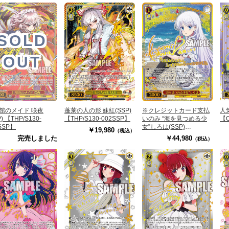
SOLD
OUT
館のメイド 咲夜
蓬莱の人の形 妹紅(SSP)
※クレジットカード支払
人
P) 【THP/S130-
【THP/S130-002SSP】
いのみ “海を見つめる少
【O
SSP】
女”しろは(SSP)
￥19,980
（税込）
【SMP/W137-038SSP】
完売しました
￥44,980
（税込）