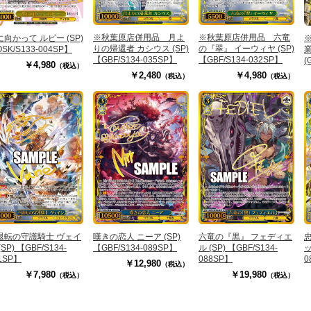
※秋葉原店併用品 月よ
※秋葉原店併用品 六竜
に向かって ルビー (SP)
りの帰還者 カシウス (SP)
の『翠』 イーウィヤ (SP)
SK/S133-004SP】
【GBF/S134-035SP】
【GBF/S134-032SP】
(
￥4,980
（税込）
0
￥2,480
￥4,980
（税込）
（税込）
退転の守護騎士 ヴェイ
嘆きの恋人 ニーア (SP)
六竜の『黒』 フェディエ
(SP) 【GBF/S134-
【GBF/S134-089SP】
ル (SP) 【GBF/S134-
ッ
1SP】
088SP】
0
￥12,980
（税込）
￥7,980
￥19,980
（税込）
（税込）