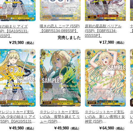
嘆きの恋人 ニーア (SSP)
原初の星晶獣 ベリアル
十
女の始まり アイズ
【GBF/S134-089SSP】
(SSP) 【GBF/S134-
【
SP) 【GA10/S131-
055SSP】
4SSP】
完売しました
￥17,980
￥29,980
（税込）
（税込）
クレジットカード支払
※クレジットカード支払
※クレジットカード支払
のみ 少女の始まり アイ
いのみ 復讐を越えて リ
いのみ 新しい夜明け 女
(SSP) 【GA10/S131-
ュー (SSP)
神官 (SSP)
4SSP】
【GA10/S131-002SSP】
【GA04/S131-100SSP】
昼
￥49,980
￥49,980
￥64,980
（税込）
（税込）
（税込）
0