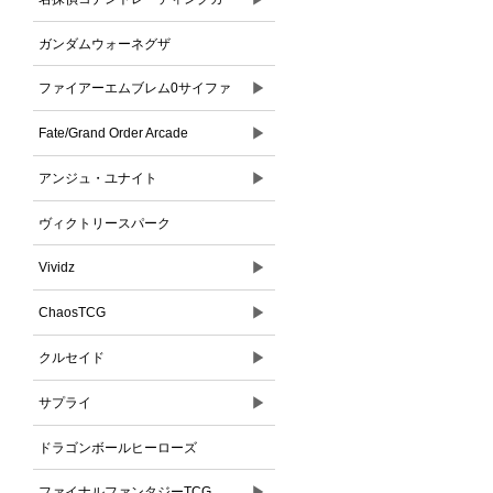
ドゲーム
ガンダムウォーネグザ
▶
ファイアーエムブレム0サイファ
▶
Fate/Grand Order Arcade
▶
アンジュ・ユナイト
ヴィクトリースパーク
▶
Vividz
▶
ChaosTCG
▶
クルセイド
▶
サプライ
ドラゴンボールヒーローズ
▶
ファイナルファンタジーTCG