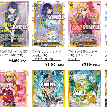
気女優 黒川あかね (SP)
幸せなワンショット 黒川
芽生えた復讐心 ルビー
SK/S133-067SP】
あかね (SP)
(SP) 【OSK/S133-
ク
【OSK/S133-065SP】
037SP】
0
￥9,980
（税込）
￥9,980
￥5,980
（税込）
（税込）