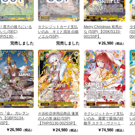
※クレジットカード支払
！貴方の後ろにいる
Merry Christmas 有馬か
少
いのみ キミと混浴 白銀
いし(SEC)
な (SSP) 【OSK/S133-
(S
ノエル(SSP)
P/S130-
001SSP】
00
【HOL/W104/117SSP】
EXSEC】
完売しました
完売しました
￥26,980
（税込）
の『金』 ガレヲン
※浜松店併用品商品 蓬莱
※クレジットカード支払
※
P) 【GBF/S134-
の人の形 妹紅(SSP)
いのみ 最愛で最強の好
い
SSP】
【THP/S130-002SSP】
敵手 ステラ・ヴァーミリ
ズ 
オン (SSP)
00
￥26,980
￥24,980
￥74,980
（税込）
（税込）
（税込）
【GA18/S131-066SSP】