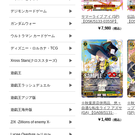
▶
デジモンカードゲーム
サマーライブ アイ (SP)
伝説
【OSK/S133-035SP】
【OS
▶
ガンダムウォー
￥7,980
（税込）
▶
ウルトラマン カードゲーム
▶
ディズニー・ロルカナ・TCG
▶
Xross Stars(クロススターズ)
▶
遊戯王
▶
遊戯王ラッシュデュエル
遊戯王アジア版
※秋葉原店併用品 悠々
※秋
自適な転生ライフ アズサ
ップ
▶
遊戯王海外版
(GA) 【GA08/S131-
(SP
047GA】
070
￥1,480
（税込）
▶
Z/X -Zillions of enemy X-
▶
Lycee Overture 〜リセ〜