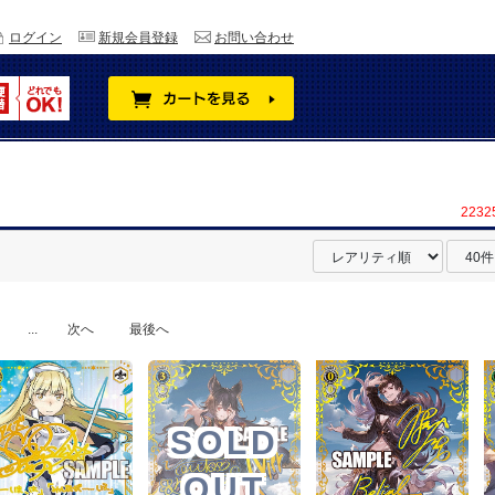
ログイン
新規会員登録
お問い合わせ
223
...
次へ
最後へ
SOLD
OUT