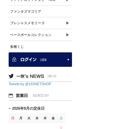
ファンタズマゴリア
▶
プレシャスメモリーズ
▶
ベースボールコレクション
各種くじ
Tweets by @193NETSHOP
2026年8月の定休日
日
月
火
水
木
金
土
1