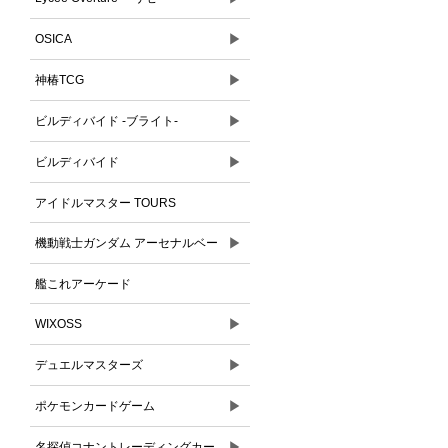
▶
OSICA
▶
神椿TCG
▶
ビルディバイド -ブライト-
▶
ビルディバイド
アイドルマスター TOURS
▶
機動戦士ガンダム アーセナルベー
ス
艦これアーケード
▶
WIXOSS
▶
デュエルマスターズ
▶
ポケモンカードゲーム
▶
名探偵コナントレーディングカー