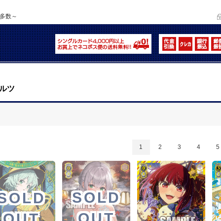
品多数～
ルツ
1
2
3
4
5
SOLD
SOLD
OUT
OUT