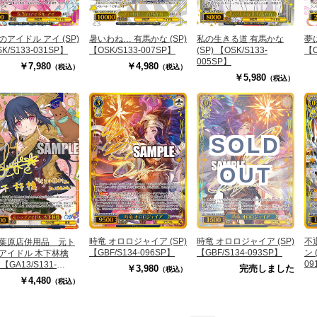
のアイドル アイ (SP)
暑いわね… 有馬かな (SP)
私の生きる道 有馬かな
夢
K/S133-031SP】
【OSK/S133-007SP】
(SP) 【OSK/S133-
【O
005SP】
￥7,980
￥4,980
（税込）
（税込）
￥5,980
（税込）
SOLD
OUT
時竜 オロロジャイア (SP)
時竜 オロロジャイア (SP)
不
葉原店併用品 元ト
【GBF/S134-096SP】
【GBF/S134-093SP】
ン 
アイドル 木下林檎
09
) 【GA13/S131-
￥3,980
完売しました
（税込）
SP】
￥4,480
（税込）