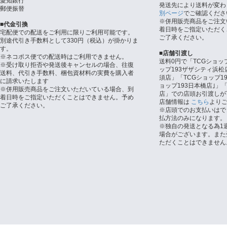
愛知銀行
発送先により送料が変わ
郵便振替
別ページ
でご確認くださ
※併用販売商品をご注文
■代金引換
着日時をご指定いただく
宅配便での配送をご利用に限りご利用可能です。
ご了承ください。
別途代引き手数料として330円（税込）が掛かりま
す。
■店舗引渡し
※ネコポス便での配送時はご利用できません。
送料0円で「TCGショッ
※受け取り拒否や発送後キャンセルの場合、往復
ップ193ザザシティ浜松
送料、代引き手数料、梱包資材料の実費を購入者
須店」「TCGショップ1
に請求いたします
ョップ193日本橋店｣」「
※併用販売商品をご注文いただいている場合、到
店」での店頭お引渡しが
着日時をご指定いただくことはできません。予め
店舗情報は
こちら
より
ご了承ください。
※店頭でのお支払いはで
払方法のみになります。
※独自の発送となる為1
場合がございます。また
ただくことはできません