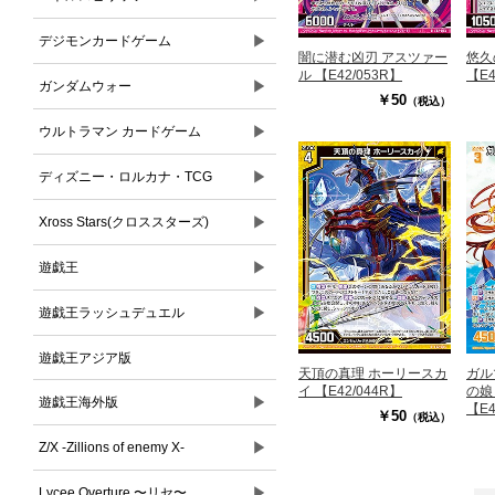
▶
デジモンカードゲーム
闇に潜む凶刃 アスツァー
悠久
ル 【E42/053R】
【E4
▶
ガンダムウォー
￥50
（税込）
▶
ウルトラマン カードゲーム
▶
ディズニー・ロルカナ・TCG
▶
Xross Stars(クロススターズ)
▶
遊戯王
▶
遊戯王ラッシュデュエル
遊戯王アジア版
天頂の真理 ホーリースカ
ガル
イ 【E42/044R】
の娘
▶
遊戯王海外版
【E4
￥50
（税込）
▶
Z/X -Zillions of enemy X-
▶
Lycee Overture 〜リセ〜