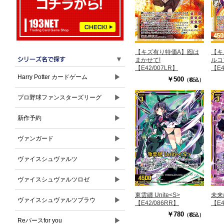
【キズ有り特価A】囮は
【キ
▼
まかせて!
ルコ
【E42/007LR】
【E4
▶
Harry Potter カードゲーム
￥500
（税込）
▶
プロ野球ファンスターズリーグ
▶
新作予約
▶
ヴァンガード
▶
ヴァイスシュヴァルツ
▶
ヴァイスシュヴァルツロゼ
東雲纏 Unite<S>
未来
▶
ヴァイスシュヴァルツブラウ
【E42/086RR】
【E4
￥780
（税込）
▶
Reバースfor you