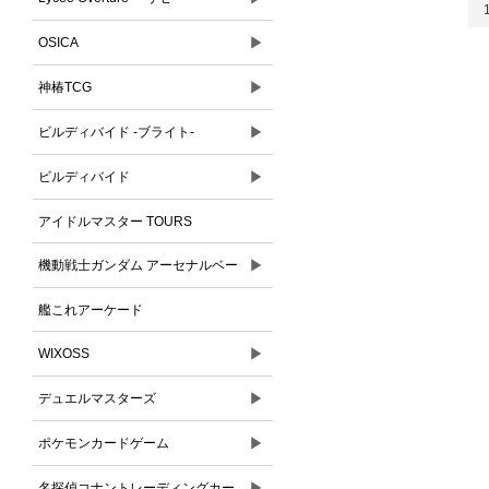
▶
OSICA
▶
神椿TCG
▶
ビルディバイド -ブライト-
▶
ビルディバイド
アイドルマスター TOURS
▶
機動戦士ガンダム アーセナルベー
ス
艦これアーケード
▶
WIXOSS
▶
デュエルマスターズ
▶
ポケモンカードゲーム
▶
名探偵コナントレーディングカー