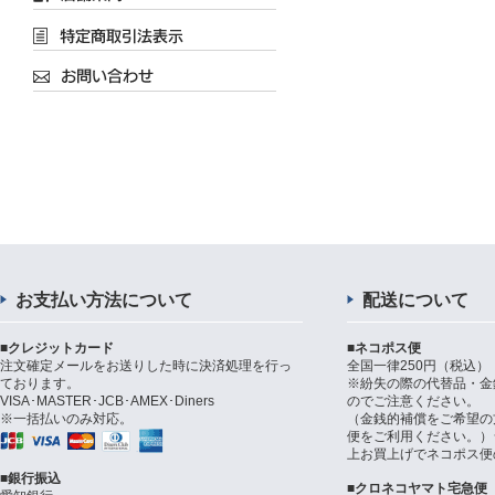
お支払い方法について
配送について
■クレジットカード
■ネコポス便
注文確定メールをお送りした時に決済処理を行っ
全国一律250円（税込）
ております。
※紛失の際の代替品・金
VISA･MASTER･JCB･AMEX･Diners
のでご注意ください。
※一括払いのみ対応。
（金銭的補償をご希望の
便をご利用ください。）シ
上お買上げでネコポス便
■銀行振込
■クロネコヤマト宅急便