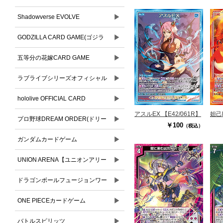
▶
Shadowverse EVOLVE
▶
GODZILLA CARD GAME(ゴジラ
▶
カードゲーム)
五等分の花嫁CARD GAME
▶
ラブライブシリーズオフィシャル
▶
カードゲーム
hololive OFFICIAL CARD
アスルEX 【E42/061R】
妲己E
▶
GAME(ホロライブオフィシャルカ
プロ野球DREAM ORDER(ドリー
￥100
（税込）
ードゲーム)
▶
ムオーダー)
ガンダムカードゲーム
▶
UNION ARENA【ユニオンアリー
▶
ナ】
ドラゴンボールフュージョンワー
▶
ルド
ONE PIECEカードゲーム
▶
バトルスピリッツ