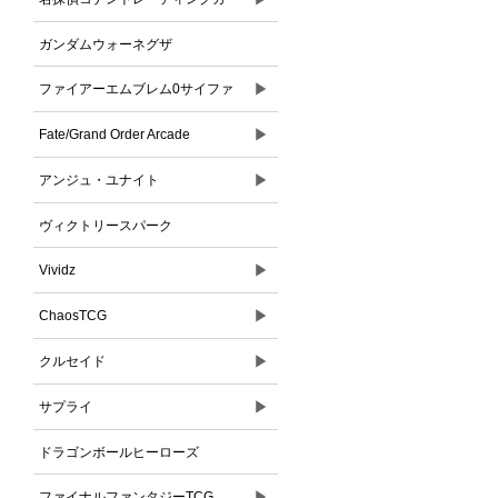
ドゲーム
ガンダムウォーネグザ
▶
ファイアーエムブレム0サイファ
▶
Fate/Grand Order Arcade
▶
アンジュ・ユナイト
ヴィクトリースパーク
▶
Vividz
▶
ChaosTCG
▶
クルセイド
▶
サプライ
ドラゴンボールヒーローズ
▶
ファイナルファンタジーTCG