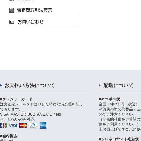
お支払い方法について
配送について
■クレジットカード
■ネコポス便
注文確定メールをお送りした時に決済処理を行っ
全国一律250円（税込）
ております。
※紛失の際の代替品・金
VISA･MASTER･JCB･AMEX･Diners
のでご注意ください。
※一括払いのみ対応。
（金銭的補償をご希望の
便をご利用ください。）シ
上お買上げでネコポス便
■銀行振込
■クロネコヤマト宅急便