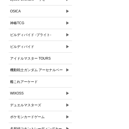
▶
OSICA
▶
神椿TCG
▶
ビルディバイド -ブライト-
▶
ビルディバイド
アイドルマスター TOURS
▶
機動戦士ガンダム アーセナルベー
ス
艦これアーケード
▶
WIXOSS
▶
デュエルマスターズ
▶
ポケモンカードゲーム
▶
名探偵コナントレーディングカー