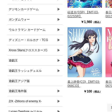
▶
デジモンカードゲーム
硲道夫(SSR) 【IMT-03-
春日未
022SSR】
001
▶
ガンダムウォー
￥1,980
（税込）
▶
ウルトラマン カードゲーム
▶
ディズニー・ロルカナ・TCG
▶
Xross Stars(クロススターズ)
▶
遊戯王
▶
遊戯王ラッシュデュエル
遊戯王アジア版
最上静香(CO) 【IMT-03-
春日未
068CO】
067
▶
遊戯王海外版
￥100
（税込）
▶
Z/X -Zillions of enemy X-
▶
Lycee Overture 〜リセ〜