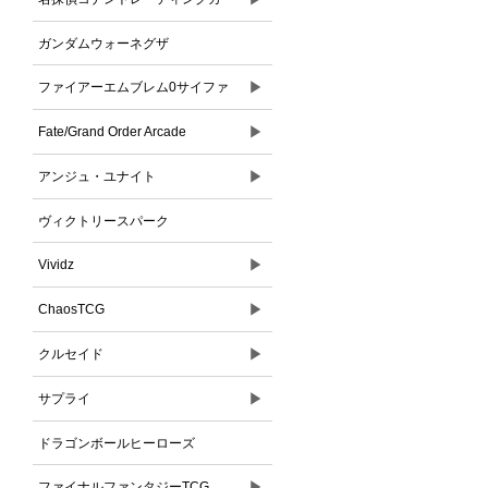
ドゲーム
ガンダムウォーネグザ
▶
ファイアーエムブレム0サイファ
▶
Fate/Grand Order Arcade
▶
アンジュ・ユナイト
ヴィクトリースパーク
▶
Vividz
▶
ChaosTCG
▶
クルセイド
▶
サプライ
ドラゴンボールヒーローズ
▶
ファイナルファンタジーTCG