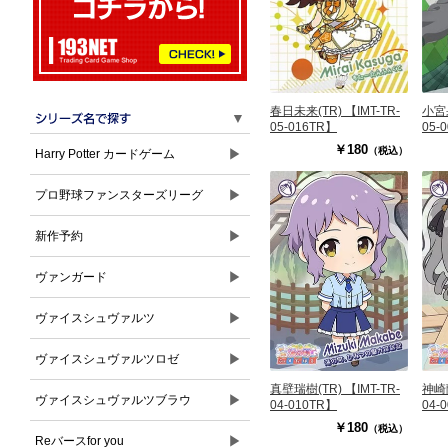
春日未来(TR) 【IMT-TR-
小宮果
▼
05-016TR】
05-
￥180
（税込）
▶
Harry Potter カードゲーム
▶
プロ野球ファンスターズリーグ
▶
新作予約
▶
ヴァンガード
▶
ヴァイスシュヴァルツ
▶
ヴァイスシュヴァルツロゼ
真壁瑞樹(TR) 【IMT-TR-
神崎蘭
▶
ヴァイスシュヴァルツブラウ
04-010TR】
04-
￥180
（税込）
▶
Reバースfor you