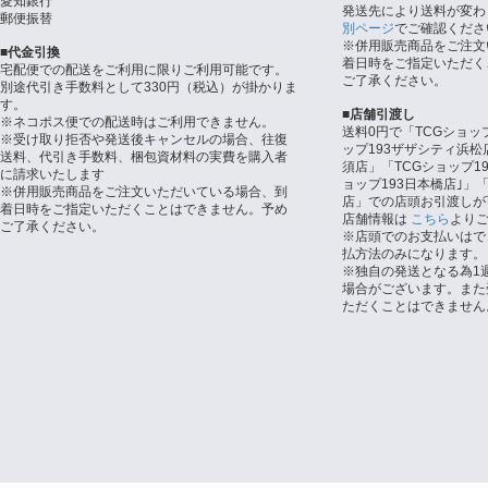
愛知銀行
発送先により送料が変わ
郵便振替
別ページ
でご確認くださ
※併用販売商品をご注文
■代金引換
着日時をご指定いただく
宅配便での配送をご利用に限りご利用可能です。
ご了承ください。
別途代引き手数料として330円（税込）が掛かりま
す。
■店舗引渡し
※ネコポス便での配送時はご利用できません。
送料0円で「TCGショッ
※受け取り拒否や発送後キャンセルの場合、往復
ップ193ザザシティ浜松
送料、代引き手数料、梱包資材料の実費を購入者
須店」「TCGショップ1
に請求いたします
ョップ193日本橋店｣」「
※併用販売商品をご注文いただいている場合、到
店」での店頭お引渡しが
着日時をご指定いただくことはできません。予め
店舗情報は
こちら
より
ご了承ください。
※店頭でのお支払いはで
払方法のみになります。
※独自の発送となる為1
場合がございます。また
ただくことはできません