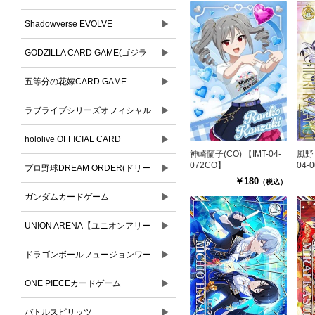
▶
Shadowverse EVOLVE
▶
GODZILLA CARD GAME(ゴジラ
▶
カードゲーム)
五等分の花嫁CARD GAME
▶
ラブライブシリーズオフィシャル
▶
カードゲーム
hololive OFFICIAL CARD
神崎蘭子(CO) 【IMT-04-
風野 
072CO】
04-
▶
GAME(ホロライブオフィシャルカ
プロ野球DREAM ORDER(ドリー
￥180
（税込）
ードゲーム)
▶
ムオーダー)
ガンダムカードゲーム
▶
UNION ARENA【ユニオンアリー
▶
ナ】
ドラゴンボールフュージョンワー
▶
ルド
ONE PIECEカードゲーム
▶
バトルスピリッツ