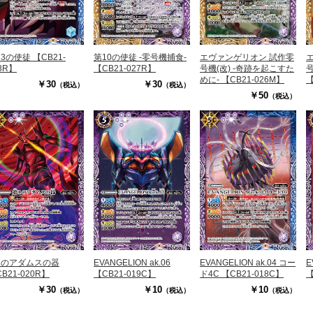
3の使徒 【CB21-
第10の使徒 -零号機捕食-
エヴァンゲリオン 試作零
8R】
【CB21-027R】
号機(改) -奇跡を起こすた
号
めに- 【CB21-026M】
【
￥30
￥30
（税込）
（税込）
￥50
（税込）
1のアダムスの器
EVANGELION ak.06
EVANGELION ak.04 コー
E
B21-020R】
【CB21-019C】
ド4C 【CB21-018C】
【
￥30
￥10
￥10
（税込）
（税込）
（税込）