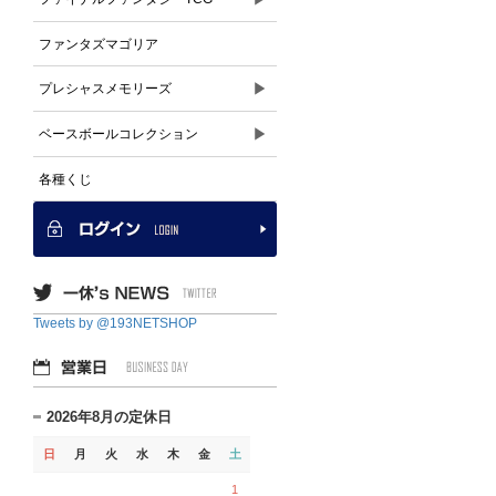
ファンタズマゴリア
▶
プレシャスメモリーズ
▶
ベースボールコレクション
各種くじ
Tweets by @193NETSHOP
2026年8月の定休日
日
月
火
水
木
金
土
1