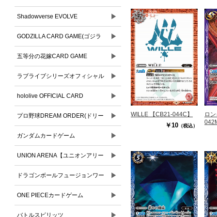
▶
Shadowverse EVOLVE
▶
GODZILLA CARD GAME(ゴジラ
▶
カードゲーム)
五等分の花嫁CARD GAME
▶
ラブライブシリーズオフィシャル
▶
カードゲーム
hololive OFFICIAL CARD
WILLE 【CB21-044C】
ロン
▶
GAME(ホロライブオフィシャルカ
プロ野球DREAM ORDER(ドリー
042
￥10
（税込）
ードゲーム)
▶
ムオーダー)
ガンダムカードゲーム
▶
UNION ARENA【ユニオンアリー
▶
ナ】
ドラゴンボールフュージョンワー
▶
ルド
ONE PIECEカードゲーム
▶
バトルスピリッツ