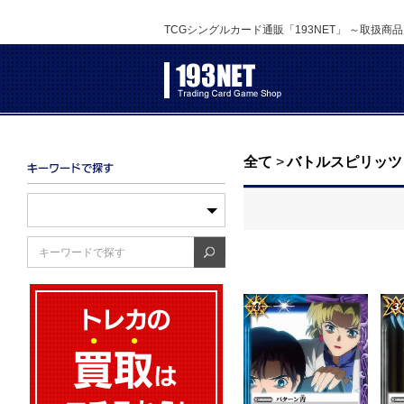
TCGシングルカード通販「193NET」 ～取扱商
全て
>
バトルスピリッツ