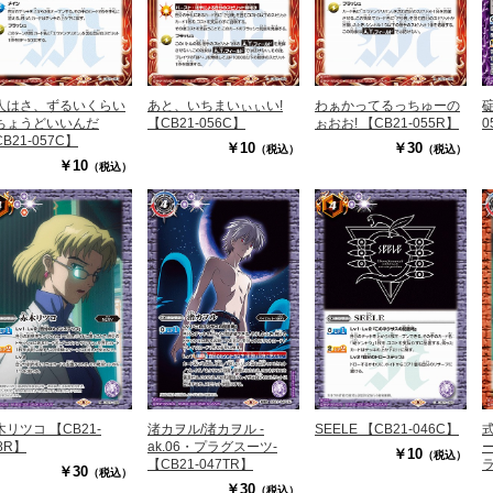
人はさ、ずるいくらい
あと、いちまいぃぃい!
わぁかってるっちゅーの
碇
ちょうどいいんだ
【CB21-056C】
ぉおお! 【CB21-055R】
0
B21-057C】
￥10
￥30
（税込）
（税込）
￥10
（税込）
木リツコ 【CB21-
渚カヲル/渚カヲル -
SEELE 【CB21-046C】
8R】
ak.06・プラグスーツ-
ー
￥10
（税込）
【CB21-047TR】
￥30
（税込）
ツ
￥30
（税込）