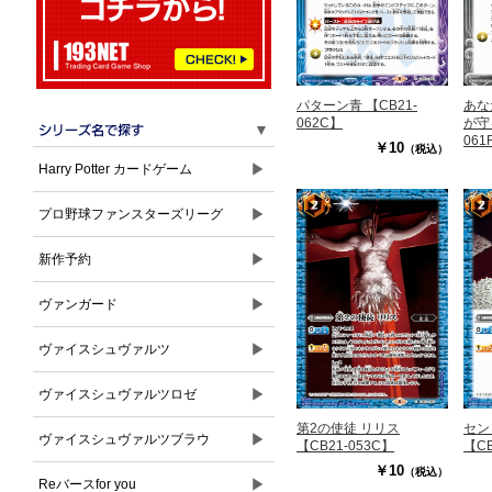
パターン青 【CB21-
あな
062C】
が守
▼
061
￥10
（税込）
▶
Harry Potter カードゲーム
▶
プロ野球ファンスターズリーグ
▶
新作予約
▶
ヴァンガード
▶
ヴァイスシュヴァルツ
▶
ヴァイスシュヴァルツロゼ
第2の使徒 リリス
セン
▶
ヴァイスシュヴァルツブラウ
【CB21-053C】
【CB
￥10
（税込）
▶
Reバースfor you