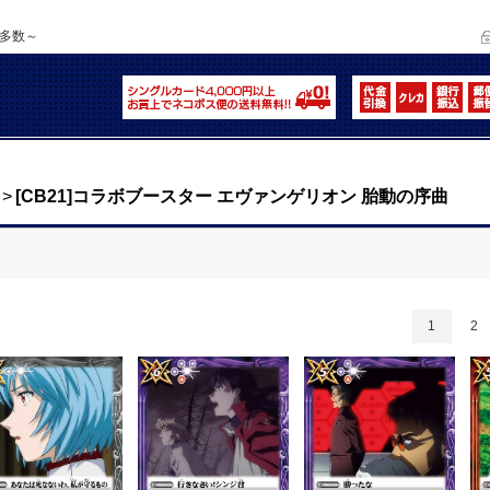
品多数～
>
[CB21]コラボブースター エヴァンゲリオン 胎動の序曲
1
2