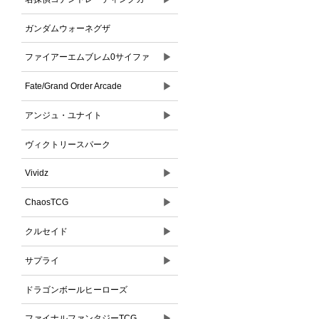
ドゲーム
ガンダムウォーネグザ
▶
ファイアーエムブレム0サイファ
▶
Fate/Grand Order Arcade
▶
アンジュ・ユナイト
ヴィクトリースパーク
▶
Vividz
▶
ChaosTCG
▶
クルセイド
▶
サプライ
ドラゴンボールヒーローズ
▶
ファイナルファンタジーTCG