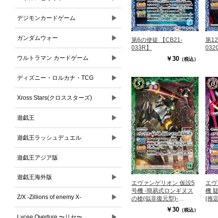
▶
デジモンカードゲーム
▶
ガンダムウォー
第6の使徒 【CB21-
第12
033R】
032
▶
ウルトラマン カードゲーム
￥30
（税込）
▶
ディズニー・ロルカナ・TCG
▶
Xross Stars(クロススターズ)
▶
遊戯王
▶
遊戯王ラッシュデュエル
遊戯王アジア版
▶
遊戯王海外版
エヴァンゲリオン 仮設5
エヴ
号機 -簡易式ロンギヌス
機 
▶
Z/X -Zillions of enemy X-
の槍(似非復元型)-
(推定
【CB21-024R】
￥30
（税込）
▶
Lycee Overture 〜リセ〜