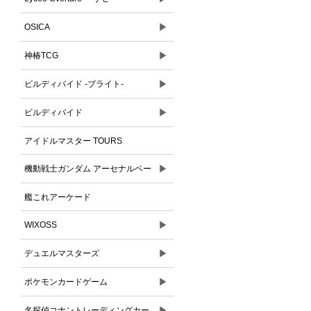
▶
OSICA
▶
神椿TCG
▶
ビルディバイド -ブライト-
▶
ビルディバイド
アイドルマスター TOURS
▶
機動戦士ガンダム アーセナルベー
ス
艦これアーケード
▶
WIXOSS
▶
デュエルマスターズ
▶
ポケモンカードゲーム
▶
名探偵コナントレーディングカー