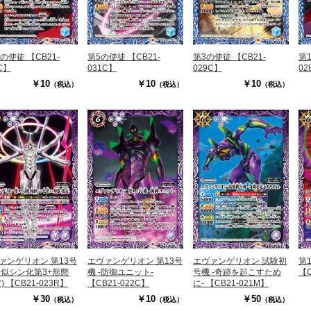
の使徒 【CB21-
第5の使徒 【CB21-
第3の使徒 【CB21-
第1
C】
031C】
029C】
02
￥10
￥10
￥10
（税込）
（税込）
（税込）
ァンゲリオン 第13号
エヴァンゲリオン 第13号
エヴァンゲリオン 試験初
第
疑似シン化第3+形態
機 -防御ユニット-
号機 -奇跡を起こすため
【C
) 【CB21-023R】
【CB21-022C】
に- 【CB21-021M】
￥30
￥10
￥50
（税込）
（税込）
（税込）