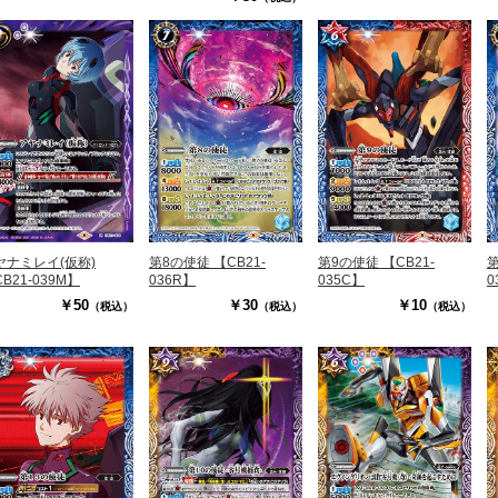
ヤナミレイ(仮称)
第8の使徒 【CB21-
第9の使徒 【CB21-
第
B21-039M】
036R】
035C】
0
￥50
￥30
￥10
（税込）
（税込）
（税込）