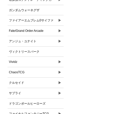
ドゲーム
ガンダムウォーネグザ
▶
ファイアーエムブレム0サイファ
▶
Fate/Grand Order Arcade
▶
アンジュ・ユナイト
ヴィクトリースパーク
▶
Vividz
▶
ChaosTCG
▶
クルセイド
▶
サプライ
ドラゴンボールヒーローズ
▶
ファイナルファンタジーTCG