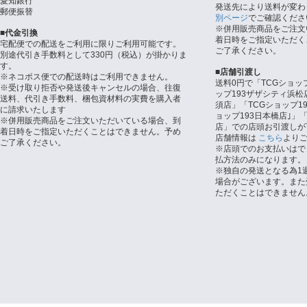
愛知銀行
発送先により送料が変わ
郵便振替
別ページ
でご確認くださ
※併用販売商品をご注文
■代金引換
着日時をご指定いただく
宅配便での配送をご利用に限りご利用可能です。
ご了承ください。
別途代引き手数料として330円（税込）が掛かりま
す。
■店舗引渡し
※ネコポス便での配送時はご利用できません。
送料0円で「TCGショッ
※受け取り拒否や発送後キャンセルの場合、往復
ップ193ザザシティ浜松
送料、代引き手数料、梱包資材料の実費を購入者
須店」「TCGショップ1
に請求いたします
ョップ193日本橋店｣」「
※併用販売商品をご注文いただいている場合、到
店」での店頭お引渡しが
着日時をご指定いただくことはできません。予め
店舗情報は
こちら
より
ご了承ください。
※店頭でのお支払いはで
払方法のみになります。
※独自の発送となる為1
場合がございます。また
ただくことはできません