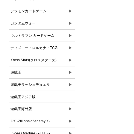
▶
デジモンカードゲーム
▶
ガンダムウォー
▶
ウルトラマン カードゲーム
▶
ディズニー・ロルカナ・TCG
▶
Xross Stars(クロススターズ)
▶
遊戯王
▶
遊戯王ラッシュデュエル
遊戯王アジア版
▶
遊戯王海外版
▶
Z/X -Zillions of enemy X-
▶
Lycee Overture 〜リセ〜