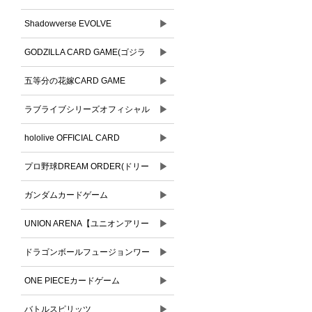
▶
Shadowverse EVOLVE
▶
GODZILLA CARD GAME(ゴジラ
▶
カードゲーム)
五等分の花嫁CARD GAME
▶
ラブライブシリーズオフィシャル
▶
カードゲーム
hololive OFFICIAL CARD
▶
GAME(ホロライブオフィシャルカ
プロ野球DREAM ORDER(ドリー
ードゲーム)
▶
ムオーダー)
ガンダムカードゲーム
▶
UNION ARENA【ユニオンアリー
▶
ナ】
ドラゴンボールフュージョンワー
▶
ルド
ONE PIECEカードゲーム
▶
バトルスピリッツ