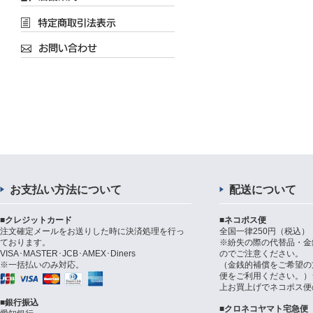
お支払い方法について
配送について
■クレジットカード
■ネコポス便
注文確定メールをお送りした時に決済処理を行っ
全国一律250円（税込）
ております。
※紛失の際の代替品・金
VISA･MASTER･JCB･AMEX･Diners
のでご注意ください。
※一括払いのみ対応。
（金銭的補償をご希望の
便をご利用ください。）シ
上お買上げでネコポス便
■銀行振込
■クロネコヤマト宅急便