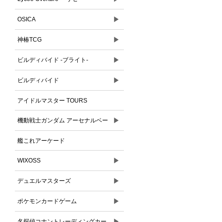
▶
OSICA
▶
神椿TCG
▶
ビルディバイド -ブライト-
▶
ビルディバイド
アイドルマスター TOURS
▶
機動戦士ガンダム アーセナルベー
ス
艦これアーケード
▶
WIXOSS
▶
デュエルマスターズ
▶
ポケモンカードゲーム
▶
名探偵コナントレーディングカー