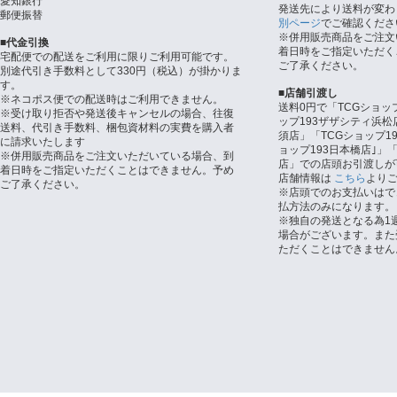
愛知銀行
発送先により送料が変わ
郵便振替
別ページ
でご確認くださ
※併用販売商品をご注文
■代金引換
着日時をご指定いただく
宅配便での配送をご利用に限りご利用可能です。
ご了承ください。
別途代引き手数料として330円（税込）が掛かりま
す。
■店舗引渡し
※ネコポス便での配送時はご利用できません。
送料0円で「TCGショッ
※受け取り拒否や発送後キャンセルの場合、往復
ップ193ザザシティ浜松
送料、代引き手数料、梱包資材料の実費を購入者
須店」「TCGショップ1
に請求いたします
ョップ193日本橋店｣」「
※併用販売商品をご注文いただいている場合、到
店」での店頭お引渡しが
着日時をご指定いただくことはできません。予め
店舗情報は
こちら
より
ご了承ください。
※店頭でのお支払いはで
払方法のみになります。
※独自の発送となる為1
場合がございます。また
ただくことはできません