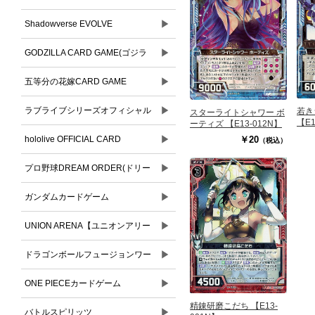
▶
Shadowverse EVOLVE
▶
GODZILLA CARD GAME(ゴジラ
▶
カードゲーム)
五等分の花嫁CARD GAME
▶
ラブライブシリーズオフィシャル
若き
スターライトシャワー ボ
【E1
ーティズ 【E13-012N】
▶
カードゲーム
￥20
hololive OFFICIAL CARD
（税込）
▶
GAME(ホロライブオフィシャルカ
プロ野球DREAM ORDER(ドリー
ードゲーム)
▶
ムオーダー)
ガンダムカードゲーム
▶
UNION ARENA【ユニオンアリー
▶
ナ】
ドラゴンボールフュージョンワー
▶
ルド
ONE PIECEカードゲーム
精錬研磨こだち 【E13-
▶
バトルスピリッツ