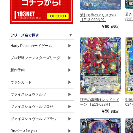
若き
波打ち際のアリス(foil)
(foi
【E13-030NP】
￥80
（税込）
▼
▶
Harry Potter カードゲーム
▶
プロ野球ファンスターズリーグ
▶
新作予約
▶
ヴァンガード
▶
ヴァイスシュヴァルツ
狂奔の幕開けレッドクイ
砂神
ーン 【E13-028R】
024
▶
ヴァイスシュヴァルツロゼ
￥50
（税込）
▶
ヴァイスシュヴァルツブラウ
▶
Reバースfor you