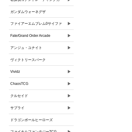
ドゲーム
ガンダムウォーネグザ
▶
ファイアーエムブレム0サイファ
▶
Fate/Grand Order Arcade
▶
アンジュ・ユナイト
ヴィクトリースパーク
▶
Vividz
▶
ChaosTCG
▶
クルセイド
▶
サプライ
ドラゴンボールヒーローズ
▶
ファイナルファンタジーTCG