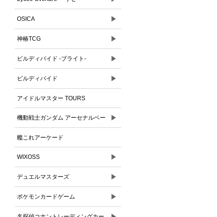
▶
OSICA
▶
神椿TCG
▶
ビルディバイド -ブライト-
▶
ビルディバイド
アイドルマスター TOURS
▶
機動戦士ガンダム アーセナルベー
ス
艦これアーケード
▶
WIXOSS
▶
デュエルマスターズ
▶
ポケモンカードゲーム
▶
名探偵コナントレーディングカー