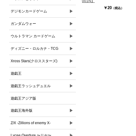
001N】
￥20
（税込）
▶
デジモンカードゲーム
▶
ガンダムウォー
▶
ウルトラマン カードゲーム
▶
ディズニー・ロルカナ・TCG
▶
Xross Stars(クロススターズ)
▶
遊戯王
▶
遊戯王ラッシュデュエル
遊戯王アジア版
▶
遊戯王海外版
▶
Z/X -Zillions of enemy X-
▶
Lycee Overture 〜リセ〜