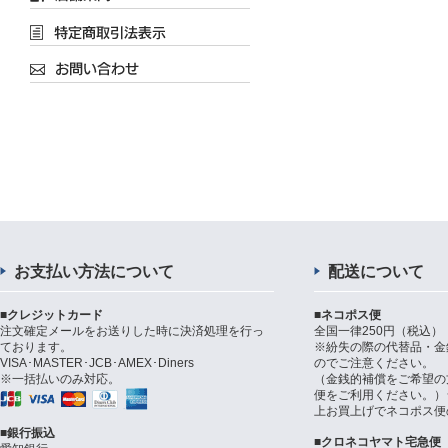
お支払い方法について
配送について
■クレジットカード
■ネコポス便
注文確定メールをお送りした時に決済処理を行っ
全国一律250円（税込）
ております。
※紛失の際の代替品・金
VISA･MASTER･JCB･AMEX･Diners
のでご注意ください。
※一括払いのみ対応。
（金銭的補償をご希望の
便をご利用ください。）シ
上お買上げでネコポス便
■銀行振込
■クロネコヤマト宅急便