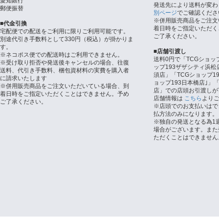
愛知銀行
発送先により送料が変わ
郵便振替
別ページ
でご確認くださ
※併用販売商品をご注文
■代金引換
着日時をご指定いただく
宅配便での配送をご利用に限りご利用可能です。
ご了承ください。
別途代引き手数料として330円（税込）が掛かりま
す。
■店舗引渡し
※ネコポス便での配送時はご利用できません。
送料0円で「TCGショッ
※受け取り拒否や発送後キャンセルの場合、往復
ップ193ザザシティ浜松
送料、代引き手数料、梱包資材料の実費を購入者
須店」「TCGショップ1
に請求いたします
ョップ193日本橋店｣」「
※併用販売商品をご注文いただいている場合、到
店」での店頭お引渡しが
着日時をご指定いただくことはできません。予め
店舗情報は
こちら
より
ご了承ください。
※店頭でのお支払いはで
払方法のみになります。
※独自の発送となる為1
場合がございます。また
ただくことはできません