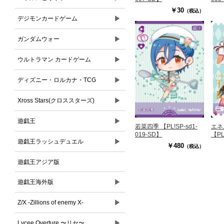
￥30
（税込）
▶
デジモンカードゲーム
▶
ガンダムウォー
▶
ウルトラマン カードゲーム
▶
ディズニー・ロルカナ・TCG
▶
Xross Stars(クロススターズ)
▶
遊戯王
若菜四季 【PL!SP-sd1-
エネ
019-SD】
【PL
▶
遊戯王ラッシュデュエル
￥480
（税込）
遊戯王アジア版
▶
遊戯王海外版
▶
Z/X -Zillions of enemy X-
▶
Lycee Overture 〜リセ〜