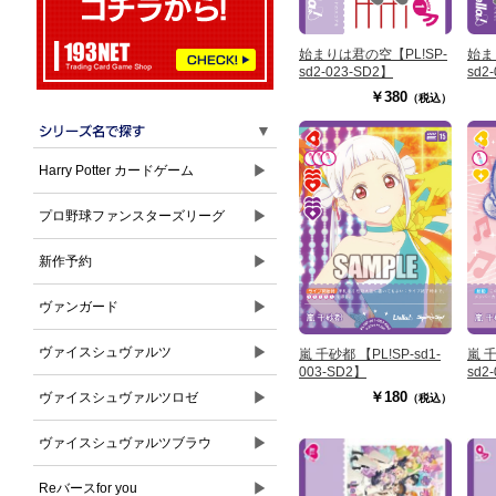
始まりは君の空【PL!SP-
始ま
sd2-023-SD2】
sd2
￥380
（税込）
▼
▶
Harry Potter カードゲーム
▶
プロ野球ファンスターズリーグ
▶
新作予約
▶
ヴァンガード
▶
ヴァイスシュヴァルツ
嵐 千砂都 【PL!SP-sd1-
嵐 千砂都
003-SD2】
sd2
▶
￥180
ヴァイスシュヴァルツロゼ
（税込）
▶
ヴァイスシュヴァルツブラウ
▶
Reバースfor you