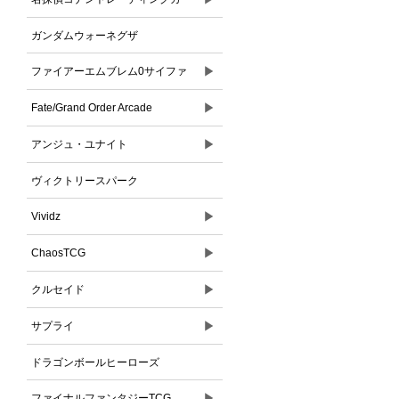
ドゲーム
ガンダムウォーネグザ
▶
ファイアーエムブレム0サイファ
▶
Fate/Grand Order Arcade
▶
アンジュ・ユナイト
ヴィクトリースパーク
▶
Vividz
▶
ChaosTCG
▶
クルセイド
▶
サプライ
ドラゴンボールヒーローズ
▶
ファイナルファンタジーTCG