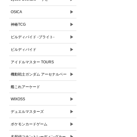
▶
OSICA
▶
神椿TCG
▶
ビルディバイド -ブライト-
▶
ビルディバイド
アイドルマスター TOURS
▶
機動戦士ガンダム アーセナルベー
ス
艦これアーケード
▶
WIXOSS
▶
デュエルマスターズ
▶
ポケモンカードゲーム
▶
名探偵コナントレーディングカー