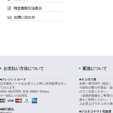
お支払い方法について
配送について
■クレジットカード
■ネコポス便
注文確定メールをお送りした時に決済処理を行っ
全国一律250円（税込）
ております。
※紛失の際の代替品・金
VISA･MASTER･JCB･AMEX･Diners
のでご注意ください。
※一括払いのみ対応。
（金銭的補償をご希望の
便をご利用ください。）シ
上お買上げでネコポス便
■銀行振込
■クロネコヤマト宅急便