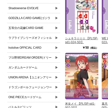
▶
Shadowverse EVOLVE
▶
GODZILLA CARD GAME(ゴジラ
▶
カードゲーム)
五等分の花嫁CARD GAME
▶
ラブライブシリーズオフィシャル
シェキラ☆☆☆ 【PL!SP-
WE W
sd1-024-SD】
023
▶
カードゲーム
￥50
hololive OFFICIAL CARD
（税込）
▶
GAME(ホロライブオフィシャルカ
プロ野球DREAM ORDER(ドリー
ードゲーム)
▶
ムオーダー)
ガンダムカードゲーム
▶
UNION ARENA【ユニオンアリー
▶
ナ】
ドラゴンボールフュージョンワー
▶
ルド
ONE PIECEカードゲーム
米女メイ 【PL!SP-sd1-
葉月 
▶
バトルスピリッツ
007-SD】
005