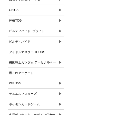
▶
OSICA
▶
神椿TCG
▶
ビルディバイド -ブライト-
▶
ビルディバイド
アイドルマスター TOURS
▶
機動戦士ガンダム アーセナルベー
ス
艦これアーケード
▶
WIXOSS
▶
デュエルマスターズ
▶
ポケモンカードゲーム
▶
名探偵コナントレーディングカー