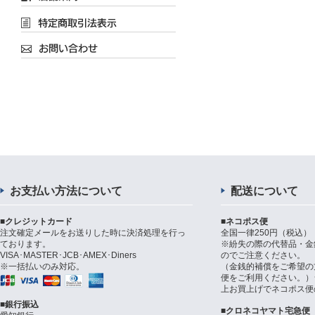
お支払い方法について
配送について
■クレジットカード
■ネコポス便
注文確定メールをお送りした時に決済処理を行っ
全国一律250円（税込）
ております。
※紛失の際の代替品・金
VISA･MASTER･JCB･AMEX･Diners
のでご注意ください。
※一括払いのみ対応。
（金銭的補償をご希望の
便をご利用ください。）シ
上お買上げでネコポス便
■銀行振込
■クロネコヤマト宅急便