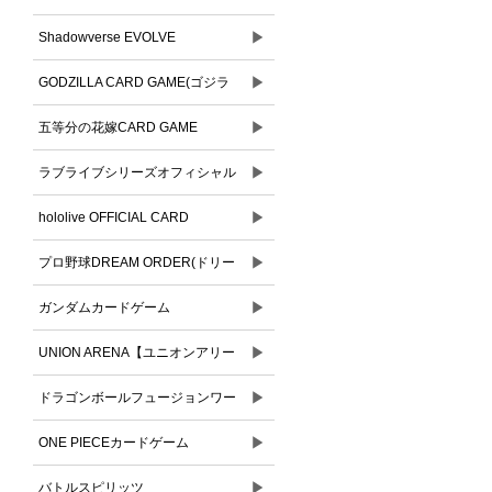
▶
Shadowverse EVOLVE
▶
GODZILLA CARD GAME(ゴジラ
▶
カードゲーム)
五等分の花嫁CARD GAME
▶
ラブライブシリーズオフィシャル
▶
カードゲーム
hololive OFFICIAL CARD
▶
GAME(ホロライブオフィシャルカ
プロ野球DREAM ORDER(ドリー
ードゲーム)
▶
ムオーダー)
ガンダムカードゲーム
▶
UNION ARENA【ユニオンアリー
▶
ナ】
ドラゴンボールフュージョンワー
▶
ルド
ONE PIECEカードゲーム
▶
バトルスピリッツ