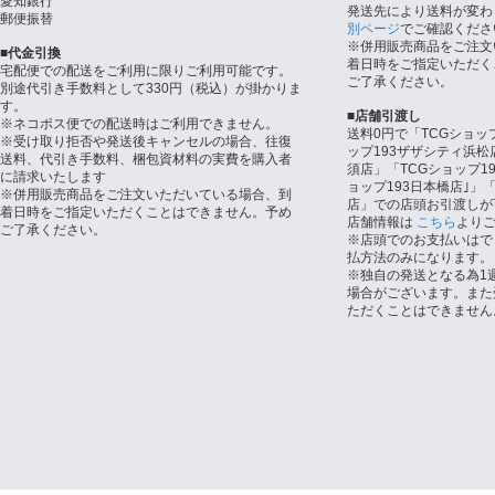
愛知銀行
発送先により送料が変わ
郵便振替
別ページ
でご確認くださ
※併用販売商品をご注文
■代金引換
着日時をご指定いただく
宅配便での配送をご利用に限りご利用可能です。
ご了承ください。
別途代引き手数料として330円（税込）が掛かりま
す。
■店舗引渡し
※ネコポス便での配送時はご利用できません。
送料0円で「TCGショッ
※受け取り拒否や発送後キャンセルの場合、往復
ップ193ザザシティ浜松
送料、代引き手数料、梱包資材料の実費を購入者
須店」「TCGショップ1
に請求いたします
ョップ193日本橋店｣」「
※併用販売商品をご注文いただいている場合、到
店」での店頭お引渡しが
着日時をご指定いただくことはできません。予め
店舗情報は
こちら
より
ご了承ください。
※店頭でのお支払いはで
払方法のみになります。
※独自の発送となる為1
場合がございます。また
ただくことはできません