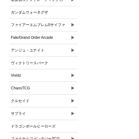
ドゲーム
ガンダムウォーネグザ
▶
ファイアーエムブレム0サイファ
▶
Fate/Grand Order Arcade
▶
アンジュ・ユナイト
ヴィクトリースパーク
▶
Vividz
▶
ChaosTCG
▶
クルセイド
▶
サプライ
ドラゴンボールヒーローズ
▶
ファイナルファンタジーTCG