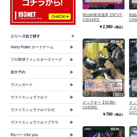
戦姫
明治剣客浪漫譚【SCVT-
C05
C001KR】
￥2,980
（税込）
▼
▶
Harry Potter カードゲーム
▶
プロ野球ファンスターズリーグ
▶
新作予約
▶
ヴァンガード
▶
ヴァイスシュヴァルツ
ビッグオー【SCBK-
キン
U160M】
フリ
▶
ヴァイスシュヴァルツロゼ
U17
￥780
（税込）
▶
ヴァイスシュヴァルツブラウ
▶
Reバースfor you