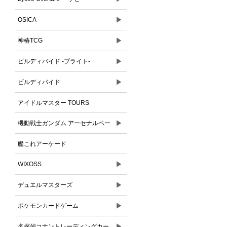
▶
OSICA
▶
神椿TCG
▶
ビルディバイド -ブライト-
▶
ビルディバイド
アイドルマスター TOURS
▶
機動戦士ガンダム アーセナルベー
ス
艦これアーケード
▶
WIXOSS
▶
デュエルマスターズ
▶
ポケモンカードゲーム
▶
名探偵コナントレーディングカー