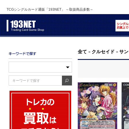
TCGシングルカード通販「193NET」 ～取扱商品多数～
全て
クルセイド
サン
>
>