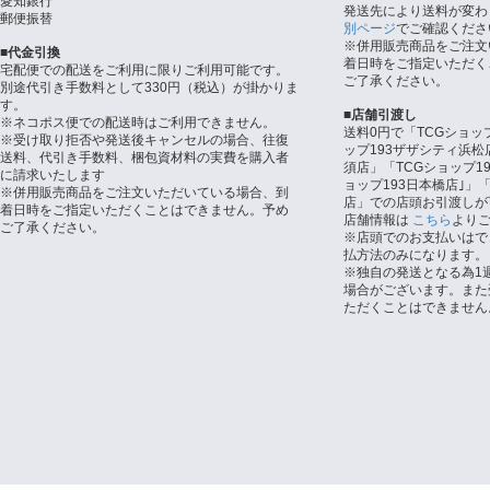
愛知銀行
発送先により送料が変わ
郵便振替
別ページ
でご確認くださ
※併用販売商品をご注文
■代金引換
着日時をご指定いただく
宅配便での配送をご利用に限りご利用可能です。
ご了承ください。
別途代引き手数料として330円（税込）が掛かりま
す。
■店舗引渡し
※ネコポス便での配送時はご利用できません。
送料0円で「TCGショッ
※受け取り拒否や発送後キャンセルの場合、往復
ップ193ザザシティ浜松
送料、代引き手数料、梱包資材料の実費を購入者
須店」「TCGショップ1
に請求いたします
ョップ193日本橋店｣」「
※併用販売商品をご注文いただいている場合、到
店」での店頭お引渡しが
着日時をご指定いただくことはできません。予め
店舗情報は
こちら
より
ご了承ください。
※店頭でのお支払いはで
払方法のみになります。
※独自の発送となる為1
場合がございます。また
ただくことはできません