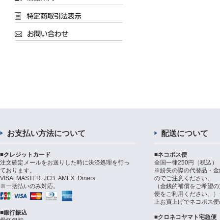
お支払い方法について
配送について
■クレジットカード
■ネコポス便
注文確定メールをお送りした時に決済処理を行っ
全国一律250円（税込）
ております。
※紛失の際の代替品・金
VISA･MASTER･JCB･AMEX･Diners
のでご注意ください。
※一括払いのみ対応。
（金銭的補償をご希望の
便をご利用ください。）シ
上お買上げでネコポス便
■銀行振込
■クロネコヤマト宅急便