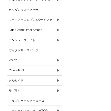
ドゲーム
ガンダムウォーネグザ
▶
ファイアーエムブレム0サイファ
▶
Fate/Grand Order Arcade
▶
アンジュ・ユナイト
ヴィクトリースパーク
▶
Vividz
▶
ChaosTCG
▶
クルセイド
▶
サプライ
ドラゴンボールヒーローズ
▶
ファイナルファンタジーTCG