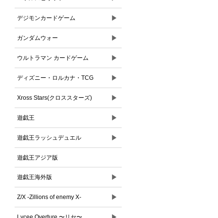
▶
デジモンカードゲーム
▶
ガンダムウォー
▶
ウルトラマン カードゲーム
▶
ディズニー・ロルカナ・TCG
▶
Xross Stars(クロススターズ)
▶
遊戯王
▶
遊戯王ラッシュデュエル
遊戯王アジア版
▶
遊戯王海外版
▶
Z/X -Zillions of enemy X-
▶
Lycee Overture 〜リセ〜