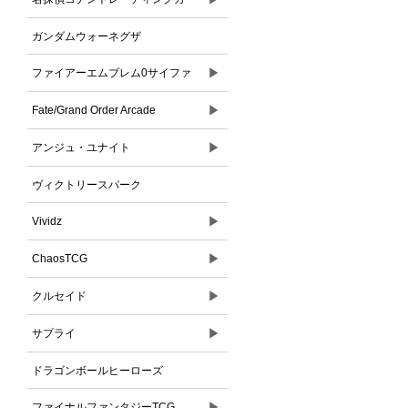
ドゲーム
ガンダムウォーネグザ
▶
ファイアーエムブレム0サイファ
▶
Fate/Grand Order Arcade
▶
アンジュ・ユナイト
ヴィクトリースパーク
▶
Vividz
▶
ChaosTCG
▶
クルセイド
▶
サプライ
ドラゴンボールヒーローズ
▶
ファイナルファンタジーTCG