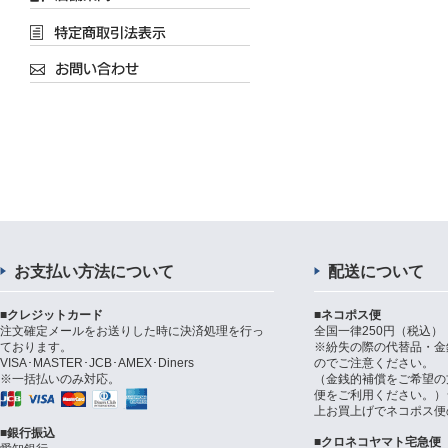
お支払い方法について
配送について
■クレジットカード
■ネコポス便
注文確定メールをお送りした時に決済処理を行っ
全国一律250円（税込）
ております。
※紛失の際の代替品・金
VISA･MASTER･JCB･AMEX･Diners
のでご注意ください。
※一括払いのみ対応。
（金銭的補償をご希望の
便をご利用ください。）シ
上お買上げでネコポス便
■銀行振込
■クロネコヤマト宅急便