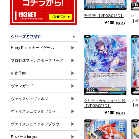
天憧 玲 【VD02/018D】
ロー
【VD
￥100
（税込）
▼
▶
Harry Potter カードゲーム
▶
プロ野球ファンスターズリーグ
▶
新作予約
▶
ヴァンガード
▶
ヴァイスシュヴァルツ
ファ
クリティカルショット 玲
【VD
【VD02/007D】
▶
ヴァイスシュヴァルツロゼ
￥100
（税込）
▶
ヴァイスシュヴァルツブラウ
▶
Reバースfor you