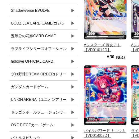
▶
Shadowverse EVOLVE
▶
GODZILLA CARD GAME(ゴジラ
▶
カードゲーム)
五等分の花嫁CARD GAME
Δシスターズ 長女アト
Δシ
▶
ラブライブシリーズオフィシャル
【VD01/012D】
【VD
￥30
（税込）
▶
カードゲーム
hololive OFFICIAL CARD
▶
GAME(ホロライブオフィシャルカ
プロ野球DREAM ORDER(ドリー
ードゲーム)
▶
ムオーダー)
ガンダムカードゲーム
▶
UNION ARENA【ユニオンアリー
▶
ナ】
ドラゴンボールフュージョンワー
▶
ルド
ONE PIECEカードゲーム
パイルパワード キョウカ
ライ
【VD01/002D】
【VD
▶
バトルスピリッツ