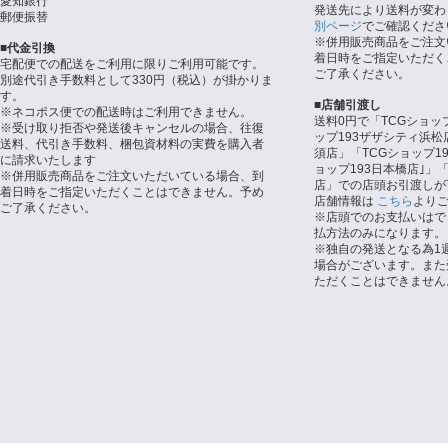
愛知銀行
発送先により送料が変わ
郵便振替
別ページ
でご確認くださ
※併用販売商品をご注文
■代金引換
着日時をご指定いただく
宅配便での配送をご利用に限りご利用可能です。
ご了承ください。
別途代引き手数料として330円（税込）が掛かりま
す。
■店舗引渡し
※ネコポス便での配送時はご利用できません。
送料0円で「TCGショッ
※受け取り拒否や発送後キャンセルの場合、往復
ップ193ザザシティ浜松
送料、代引き手数料、梱包資材料の実費を購入者
須店」「TCGショップ1
に請求いたします
ョップ193日本橋店｣」「
※併用販売商品をご注文いただいている場合、到
店」での店頭お引渡しが
着日時をご指定いただくことはできません。予め
店舗情報は
こちら
より
ご了承ください。
※店頭でのお支払いはで
払方法のみになります。
※独自の発送となる為1
場合がございます。また
ただくことはできません