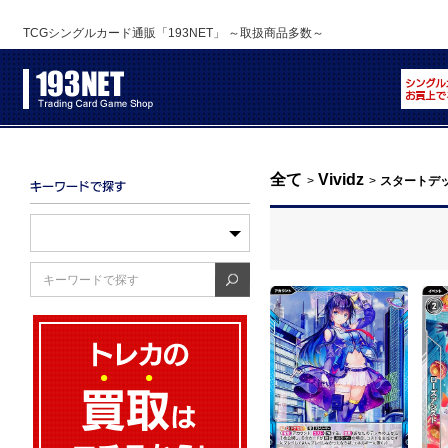
TCGシングルカード通販「193NET」 ～取扱商品多数～
全て
Vividz
>
>
スタートデ