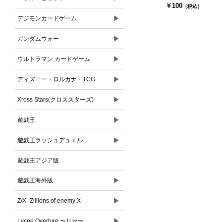
￥100
（税込）
▶
デジモンカードゲーム
▶
ガンダムウォー
▶
ウルトラマン カードゲーム
▶
ディズニー・ロルカナ・TCG
▶
Xross Stars(クロススターズ)
▶
遊戯王
▶
遊戯王ラッシュデュエル
遊戯王アジア版
▶
遊戯王海外版
▶
Z/X -Zillions of enemy X-
▶
Lycee Overture 〜リセ〜