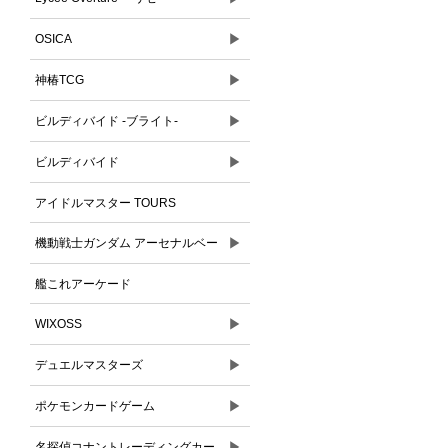
▶
OSICA
▶
神椿TCG
▶
ビルディバイド -ブライト-
▶
ビルディバイド
アイドルマスター TOURS
▶
機動戦士ガンダム アーセナルベー
ス
艦これアーケード
▶
WIXOSS
▶
デュエルマスターズ
▶
ポケモンカードゲーム
▶
名探偵コナントレーディングカー