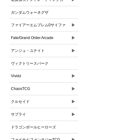
ドゲーム
ガンダムウォーネグザ
▶
ファイアーエムブレム0サイファ
▶
Fate/Grand Order Arcade
▶
アンジュ・ユナイト
ヴィクトリースパーク
▶
Vividz
▶
ChaosTCG
▶
クルセイド
▶
サプライ
ドラゴンボールヒーローズ
▶
ファイナルファンタジーTCG