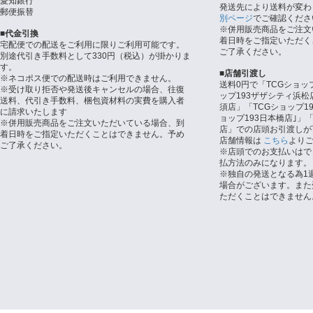
愛知銀行
発送先により送料が変わ
郵便振替
別ページ
でご確認くださ
※併用販売商品をご注文
■代金引換
着日時をご指定いただく
宅配便での配送をご利用に限りご利用可能です。
ご了承ください。
別途代引き手数料として330円（税込）が掛かりま
す。
■店舗引渡し
※ネコポス便での配送時はご利用できません。
送料0円で「TCGショッ
※受け取り拒否や発送後キャンセルの場合、往復
ップ193ザザシティ浜松
送料、代引き手数料、梱包資材料の実費を購入者
須店」「TCGショップ1
に請求いたします
ョップ193日本橋店｣」「
※併用販売商品をご注文いただいている場合、到
店」での店頭お引渡しが
着日時をご指定いただくことはできません。予め
店舗情報は
こちら
より
ご了承ください。
※店頭でのお支払いはで
払方法のみになります。
※独自の発送となる為1
場合がございます。また
ただくことはできません