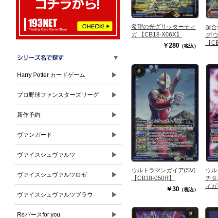
希望の光グリッターティ
超合
ガ 【CB18-X06X】
グ[
【CB
￥280
（税込）
▼
▶
Harry Potter カードゲーム
▶
プロ野球ファンスターズリーグ
▶
新作予約
▶
ヴァンガード
▶
ヴァイスシュヴァルツ
ウルトラマンガイア(SV)
ウル
▶
ヴァイスシュヴァルツロゼ
【CB18-050R】
チタ
ィガ
￥30
（税込）
【CB
▶
ヴァイスシュヴァルツブラウ
▶
Reバースfor you