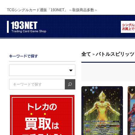
TCGシングルカード通販「193NET」 ～取扱商品多数～
全て
バトルスピリッツ
>