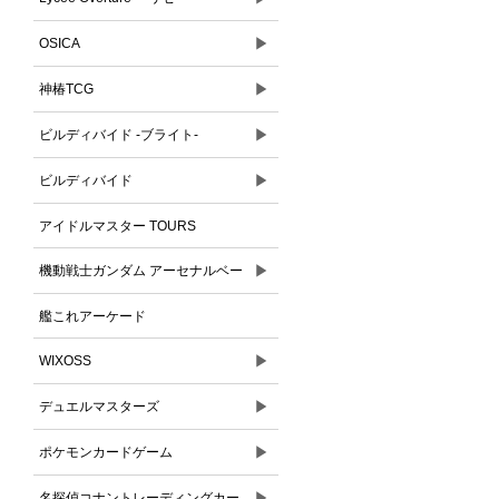
▶
OSICA
▶
神椿TCG
▶
ビルディバイド -ブライト-
▶
ビルディバイド
アイドルマスター TOURS
▶
機動戦士ガンダム アーセナルベー
ス
艦これアーケード
▶
WIXOSS
▶
デュエルマスターズ
▶
ポケモンカードゲーム
▶
名探偵コナントレーディングカー