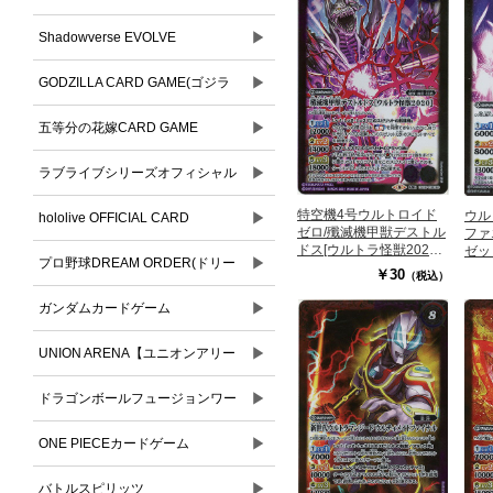
▶
Shadowverse EVOLVE
▶
GODZILLA CARD GAME(ゴジラ
▶
カードゲーム)
五等分の花嫁CARD GAME
▶
ラブライブシリーズオフィシャル
特空機4号ウルトロイド
ウル
▶
カードゲーム
hololive OFFICIAL CARD
ゼロ/殲滅機甲獣デストル
ファ
ドス[ウルトラ怪獣2020]
ゼッ
▶
GAME(ホロライブオフィシャルカ
プロ野球DREAM ORDER(ドリー
【CB18-038TR】
【CB
￥30
（税込）
ードゲーム)
▶
ムオーダー)
ガンダムカードゲーム
▶
UNION ARENA【ユニオンアリー
▶
ナ】
ドラゴンボールフュージョンワー
▶
ルド
ONE PIECEカードゲーム
▶
バトルスピリッツ