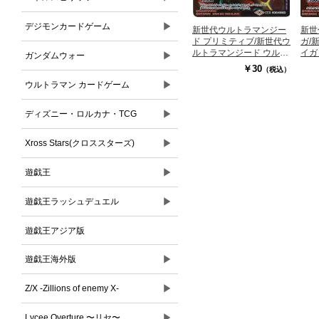
▶
デジモンカードゲーム
新世代ウルトラマンジー
新世
ド プリミティブ/新世代ウ
ガ/
ルトラマンジード ウル
イガ
▶
ガンダムウォー
【CB18-013TR】
【CB
￥30
（税込）
▶
ウルトラマン カードゲーム
▶
ディズニー・ロルカナ・TCG
▶
Xross Stars(クロススターズ)
▶
遊戯王
▶
遊戯王ラッシュデュエル
遊戯王アジア版
▶
遊戯王海外版
▶
Z/X -Zillions of enemy X-
▶
Lycee Overture 〜リセ〜