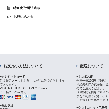
お支払い方法について
配送について
■クレジットカード
■ネコポス便
注文確定メールをお送りした時に決済処理を行っ
全国一律250円（税込）
ております。
※紛失の際の代替品・金
VISA･MASTER･JCB･AMEX･Diners
のでご注意ください。
※一括払いのみ対応。
（金銭的補償をご希望の
便をご利用ください。）シ
上お買上げでネコポス便
■銀行振込
■クロネコヤマト宅急便