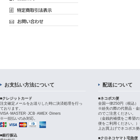
お支払い方法について
配送について
■クレジットカード
■ネコポス便
注文確定メールをお送りした時に決済処理を行っ
全国一律250円（税込）
ております。
※紛失の際の代替品・金
VISA･MASTER･JCB･AMEX･Diners
のでご注意ください。
※一括払いのみ対応。
（金銭的補償をご希望の
便をご利用ください。）シ
上お買上げでネコポス便
■銀行振込
■クロネコヤマト宅急便