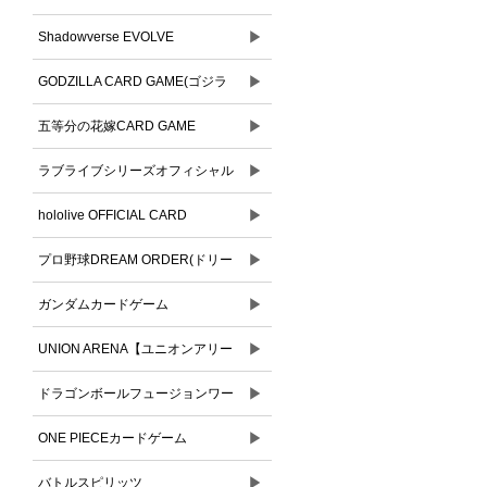
▶
Shadowverse EVOLVE
▶
GODZILLA CARD GAME(ゴジラ
▶
カードゲーム)
五等分の花嫁CARD GAME
▶
ラブライブシリーズオフィシャル
▶
カードゲーム
hololive OFFICIAL CARD
▶
GAME(ホロライブオフィシャルカ
プロ野球DREAM ORDER(ドリー
ードゲーム)
▶
ムオーダー)
ガンダムカードゲーム
▶
UNION ARENA【ユニオンアリー
▶
ナ】
ドラゴンボールフュージョンワー
▶
ルド
ONE PIECEカードゲーム
▶
バトルスピリッツ