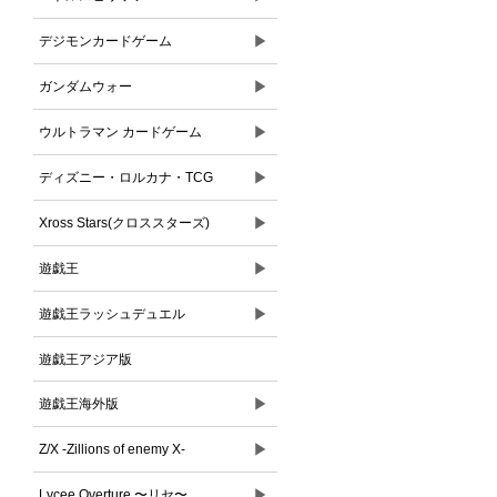
▶
デジモンカードゲーム
▶
ガンダムウォー
▶
ウルトラマン カードゲーム
▶
ディズニー・ロルカナ・TCG
▶
Xross Stars(クロススターズ)
▶
遊戯王
▶
遊戯王ラッシュデュエル
遊戯王アジア版
▶
遊戯王海外版
▶
Z/X -Zillions of enemy X-
▶
Lycee Overture 〜リセ〜