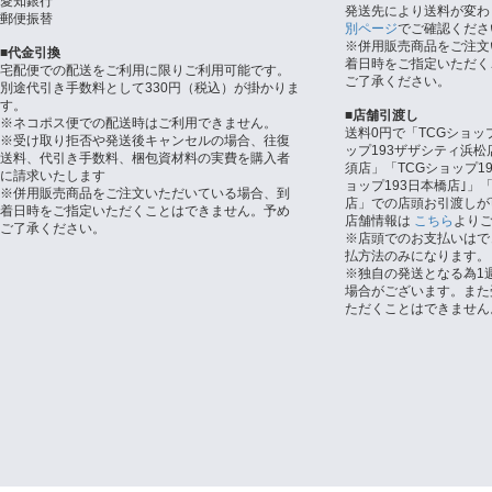
愛知銀行
発送先により送料が変わ
郵便振替
別ページ
でご確認くださ
※併用販売商品をご注文
■代金引換
着日時をご指定いただく
宅配便での配送をご利用に限りご利用可能です。
ご了承ください。
別途代引き手数料として330円（税込）が掛かりま
す。
■店舗引渡し
※ネコポス便での配送時はご利用できません。
送料0円で「TCGショッ
※受け取り拒否や発送後キャンセルの場合、往復
ップ193ザザシティ浜松
送料、代引き手数料、梱包資材料の実費を購入者
須店」「TCGショップ1
に請求いたします
ョップ193日本橋店｣」「
※併用販売商品をご注文いただいている場合、到
店」での店頭お引渡しが
着日時をご指定いただくことはできません。予め
店舗情報は
こちら
より
ご了承ください。
※店頭でのお支払いはで
払方法のみになります。
※独自の発送となる為1
場合がございます。また
ただくことはできません