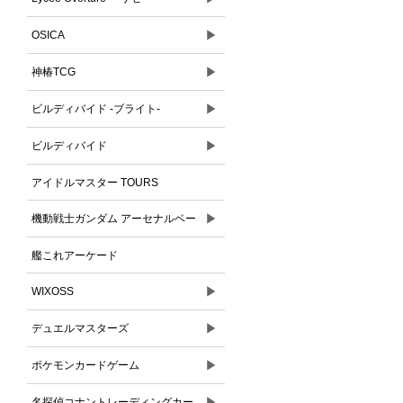
▶
OSICA
▶
神椿TCG
▶
ビルディバイド -ブライト-
▶
ビルディバイド
アイドルマスター TOURS
▶
機動戦士ガンダム アーセナルベー
ス
艦これアーケード
▶
WIXOSS
▶
デュエルマスターズ
▶
ポケモンカードゲーム
▶
名探偵コナントレーディングカー