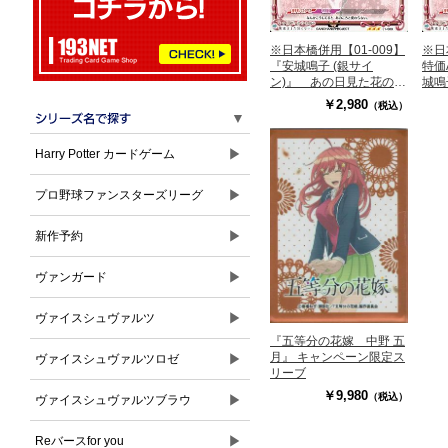
※日本橋併用【01-009】
※日
『安城鳴子 (銀サイ
特価
ン)』 あの日見た花の名
城鳴
前を僕達はまだ知らない
の日
￥2,980
（税込）
はま
▼
▶
Harry Potter カードゲーム
▶
プロ野球ファンスターズリーグ
▶
新作予約
▶
ヴァンガード
▶
ヴァイスシュヴァルツ
『五等分の花嫁 中野 五
月』 キャンペーン限定ス
▶
ヴァイスシュヴァルツロゼ
リーブ
￥9,980
（税込）
▶
ヴァイスシュヴァルツブラウ
▶
Reバースfor you