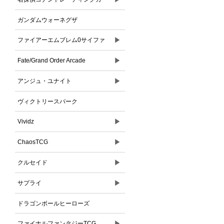
ドゲーム
ガンダムウォーネグザ
▶
ファイアーエムブレム0サイファ
▶
Fate/Grand Order Arcade
▶
アンジュ・ユナイト
ヴィクトリースパーク
▶
Vividz
▶
ChaosTCG
▶
クルセイド
▶
サプライ
ドラゴンボールヒーローズ
▶
ファイナルファンタジーTCG