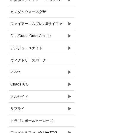
ドゲーム
ガンダムウォーネグザ
▶
ファイアーエムブレム0サイファ
▶
Fate/Grand Order Arcade
▶
アンジュ・ユナイト
ヴィクトリースパーク
▶
Vividz
▶
ChaosTCG
▶
クルセイド
▶
サプライ
ドラゴンボールヒーローズ
▶
ファイナルファンタジーTCG