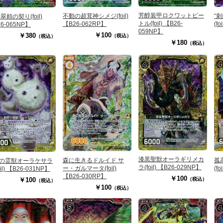
芳醇装甲ロクワットビー
不動の超茸神シメジ(foil)
“
翠頼の契り(foil)
トル(foil) 【B26-
【B26-062RP】
(f
6-065NP】
059NP】
￥100
￥380
（税込）
（税込）
￥180
（税込）
漆黒聖獣オーラギリメカ
森に生きるドルイド サ
孤
の霊獣オーラケサラ
ラ(foil) 【B26-029NP】
ー・ガルマータ(foil)
(f
oil) 【B26-031NP】
【B26-030RP】
￥100
（税込）
￥100
（税込）
￥100
（税込）