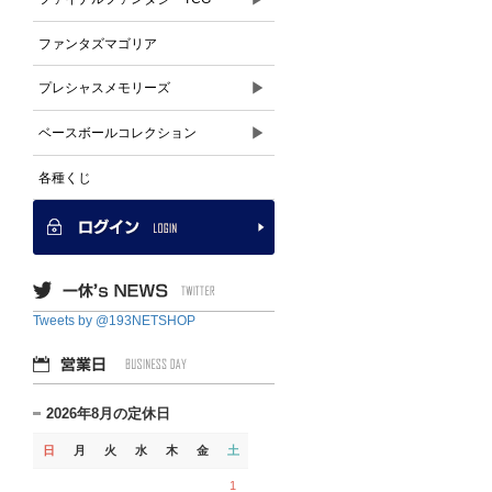
ファンタズマゴリア
▶
プレシャスメモリーズ
▶
ベースボールコレクション
各種くじ
Tweets by @193NETSHOP
2026年8月の定休日
日
月
火
水
木
金
土
1