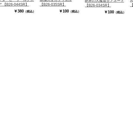
絶界の大魔道士アネート
【B26-035SR】
 【B26-044SR】
【
【B26-034SR】
￥100
￥380
（税込）
￥100
（税込）
（税込）