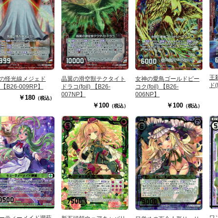
王
晶翼の滑空獣テクタイト
女神の愛鳥ゴールドピー
の怪光線メジェド
ド(
ドラコ(foil) 【B26-
コク(foil) 【B26-
l) 【B26-009RP】
007NP】
006NP】
￥180
（税込）
￥100
￥100
（税込）
（税込）
ワ
ーティーメイド禊萩