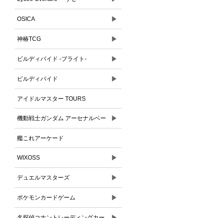
▶
OSICA
▶
神椿TCG
▶
ビルディバイド -ブライト-
▶
ビルディバイド
アイドルマスター TOURS
▶
機動戦士ガンダム アーセナルベー
ス
艦これアーケード
▶
WIXOSS
▶
デュエルマスターズ
▶
ポケモンカードゲーム
▶
名探偵コナントレーディングカー