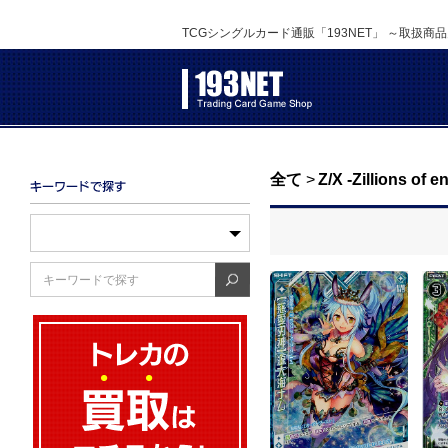
TCGシングルカード通販「193NET」 ～取扱商
全て
>
Z/X -Zillions of 