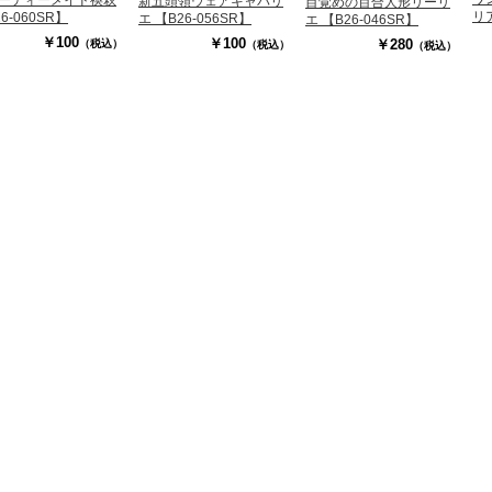
新五頭領ウェアキャバリ
目覚めの百合人形リーリ
リア
6-060SR】
エ 【B26-056SR】
エ 【B26-046SR】
￥100
￥100
￥280
（税込）
（税込）
（税込）