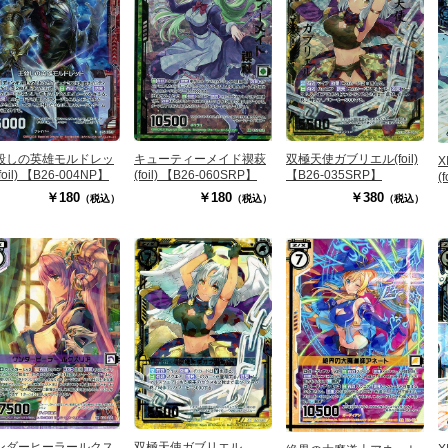
殺しの英雄モルドレッ
キューティーメイド禊萩
双極天使ガブリエル(foil)
foil) 【B26-004NP】
(foil) 【B26-060SRP】
【B26-035SRP】
(
￥180
￥180
￥380
（税込）
（税込）
（税込）
双極天使ガブリエル
ンダーヒーラールクス