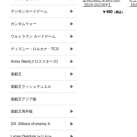
女神の神託 卑弥呼(foil)
【B2
【B26-002SRP】
▶
デジモンカードゲーム
￥480
（税込）
▶
ガンダムウォー
▶
ウルトラマン カードゲーム
▶
ディズニー・ロルカナ・TCG
▶
Xross Stars(クロススターズ)
▶
遊戯王
▶
遊戯王ラッシュデュエル
遊戯王アジア版
▶
遊戯王海外版
▶
Z/X -Zillions of enemy X-
▶
Lycee Overture 〜リセ〜