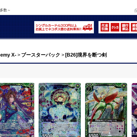
品多数～
enemy X-
>
ブースターパック
>
[B26]境界を断つ剣