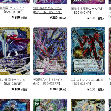
刺釘契騎”クルシフィ
“刺釘契騎”クルシフィ
刺激する魔神コール(foil)
oil) 【B26-051RP】
(foil) 【B26-050RP】
レ
【B26-045NP】
0
￥280
￥380
￥100
（税込）
（税込）
（税込）
ヤ
神滅騎兵ペネトレイト
高の傭兵猫ザッシュ
ε17 ストレンジネス(foil)
【
(foil) 【B26-023RP】
oil) 【B26-028NP】
【B26-018NP】
￥380
￥100
￥100
（税込）
（税込）
（税込）