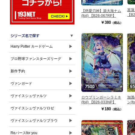
菖蒲 
【慈愛刃神】源大海ナム
【B2
(foil) 【B26-067RP】
￥380
（税込）
▼
▶
Harry Potter カードゲーム
▶
プロ野球ファンスターズリーグ
▶
新作予約
▶
ヴァンガード
▶
ヴァイスシュヴァルツ
ロウブリンガーシラミネ
加護
(foil) 【B26-033NP】
ン(f
▶
ヴァイスシュヴァルツロゼ
￥180
（税込）
▶
ヴァイスシュヴァルツブラウ
▶
Reバースfor you