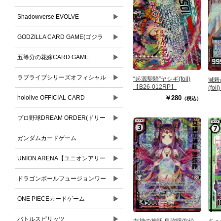
▶
Shadowverse EVOLVE
▶
GODZILLA CARD GAME(ゴジラ
▶
カードゲーム)
五等分の花嫁CARD GAME
▶
ラブライブシリーズオフィシャル
“起源契騎”ヤシギ(foil)
滅殺
【B26-012RP】
(foi
▶
カードゲーム
￥280
hololive OFFICIAL CARD
（税込）
▶
GAME(ホロライブオフィシャルカ
プロ野球DREAM ORDER(ドリー
ードゲーム)
▶
ムオーダー)
ガンダムカードゲーム
▶
UNION ARENA【ユニオンアリー
▶
ナ】
ドラゴンボールフュージョンワー
▶
ルド
ONE PIECEカードゲーム
▶
バトルスピリッツ
キュ