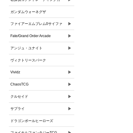
ドゲーム
ガンダムウォーネグザ
▶
ファイアーエムブレム0サイファ
▶
Fate/Grand Order Arcade
▶
アンジュ・ユナイト
ヴィクトリースパーク
▶
Vividz
▶
ChaosTCG
▶
クルセイド
▶
サプライ
ドラゴンボールヒーローズ
▶
ファイナルファンタジーTCG