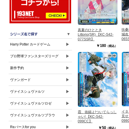
扶桑
真夏のひととき
▼
城改二
Littorio(SR) 【KC-S42-
065
077SSR】
▶
Harry Potter カードゲーム
￥180
（税込）
▶
プロ野球ファンスターズリーグ
▶
新作予約
▶
ヴァンガード
▶
ヴァイスシュヴァルツ
▶
ヴァイスシュヴァルツロゼ
イタ
霞、抜錨よ!ついてらっし
▶
ヴァイスシュヴァルツブラウ
見せし
ゃい! 【KC-S42-
098
099CC】
▶
Reバースfor you
￥50
（税込）