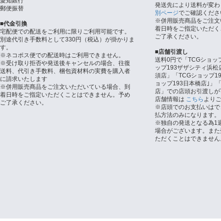
愛知銀行
発送先により送料が変わ
郵便振替
別ページ
でご確認くださ
※併用販売商品をご注文
■代金引換
着日時をご指定いただく
宅配便での配送をご利用に限りご利用可能です。
ご了承ください。
別途代引き手数料として330円（税込）が掛かりま
す。
■店舗引渡し
※ネコポス便での配送時はご利用できません。
送料0円で「TCGショッ
※受け取り拒否や発送後キャンセルの場合、往復
ップ193ザザシティ浜松
送料、代引き手数料、梱包資材料の実費を購入者
須店」「TCGショップ1
に請求いたします
ョップ193日本橋店｣」「
※併用販売商品をご注文いただいている場合、到
店」での店頭お引渡しが
着日時をご指定いただくことはできません。予め
店舗情報は
こちら
より
ご了承ください。
※店頭でのお支払いはで
払方法のみになります。
※独自の発送となる為1
場合がございます。また
ただくことはできません