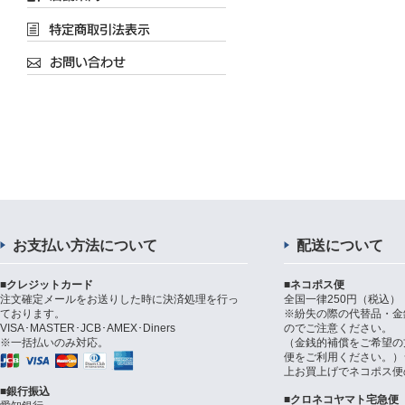
お支払い方法について
配送について
■クレジットカード
■ネコポス便
注文確定メールをお送りした時に決済処理を行っ
全国一律250円（税込）
ております。
※紛失の際の代替品・金
VISA･MASTER･JCB･AMEX･Diners
のでご注意ください。
※一括払いのみ対応。
（金銭的補償をご希望の
便をご利用ください。）シ
上お買上げでネコポス便
■銀行振込
■クロネコヤマト宅急便