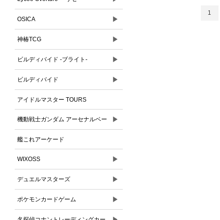
1
▶
OSICA
▶
神椿TCG
▶
ビルディバイド -ブライト-
▶
ビルディバイド
アイドルマスター TOURS
▶
機動戦士ガンダム アーセナルベー
ス
艦これアーケード
▶
WIXOSS
▶
デュエルマスターズ
▶
ポケモンカードゲーム
▶
名探偵コナントレーディングカー