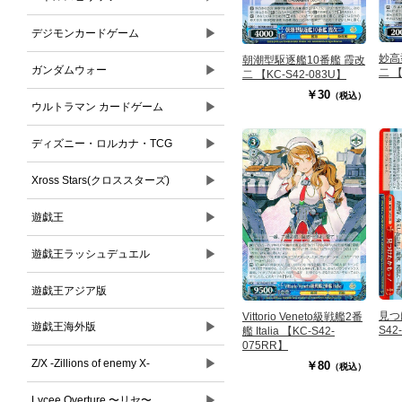
▶
デジモンカードゲーム
妙高
朝潮型駆逐艦10番艦 霞改
▶
ガンダムウォー
二 【
二 【KC-S42-083U】
￥30
（税込）
▶
ウルトラマン カードゲーム
▶
ディズニー・ロルカナ・TCG
▶
Xross Stars(クロススターズ)
▶
遊戯王
▶
遊戯王ラッシュデュエル
遊戯王アジア版
見つ
Vittorio Veneto級戦艦2番
▶
遊戯王海外版
S42
艦 Italia 【KC-S42-
075RR】
▶
Z/X -Zillions of enemy X-
￥80
（税込）
▶
Lycee Overture 〜リセ〜