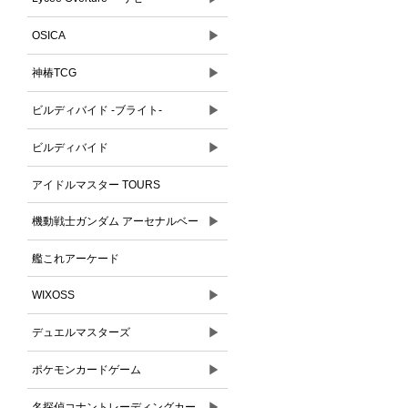
▶
OSICA
▶
神椿TCG
▶
ビルディバイド -ブライト-
▶
ビルディバイド
アイドルマスター TOURS
▶
機動戦士ガンダム アーセナルベー
ス
艦これアーケード
▶
WIXOSS
▶
デュエルマスターズ
▶
ポケモンカードゲーム
▶
名探偵コナントレーディングカー