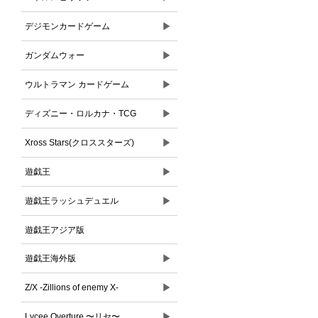
▶
デジモンカードゲーム
▶
ガンダムウォー
▶
ウルトラマン カードゲーム
▶
ディズニー・ロルカナ・TCG
▶
Xross Stars(クロススターズ)
▶
遊戯王
▶
遊戯王ラッシュデュエル
遊戯王アジア版
▶
遊戯王海外版
▶
Z/X -Zillions of enemy X-
▶
Lycee Overture 〜リセ〜