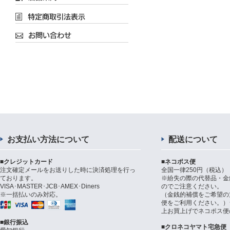
お支払い方法について
配送について
■クレジットカード
■ネコポス便
注文確定メールをお送りした時に決済処理を行っ
全国一律250円（税込）
ております。
※紛失の際の代替品・金
VISA･MASTER･JCB･AMEX･Diners
のでご注意ください。
※一括払いのみ対応。
（金銭的補償をご希望の
便をご利用ください。）シ
上お買上げでネコポス便
■銀行振込
■クロネコヤマト宅急便