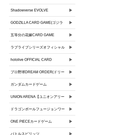
▶
Shadowverse EVOLVE
▶
GODZILLA CARD GAME(ゴジラ
▶
カードゲーム)
五等分の花嫁CARD GAME
▶
ラブライブシリーズオフィシャル
▶
カードゲーム
hololive OFFICIAL CARD
▶
GAME(ホロライブオフィシャルカ
プロ野球DREAM ORDER(ドリー
ードゲーム)
▶
ムオーダー)
ガンダムカードゲーム
▶
UNION ARENA【ユニオンアリー
▶
ナ】
ドラゴンボールフュージョンワー
▶
ルド
ONE PIECEカードゲーム
▶
バトルスピリッツ