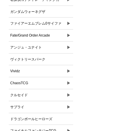
ドゲーム
ガンダムウォーネグザ
▶
ファイアーエムブレム0サイファ
▶
Fate/Grand Order Arcade
▶
アンジュ・ユナイト
ヴィクトリースパーク
▶
Vividz
▶
ChaosTCG
▶
クルセイド
▶
サプライ
ドラゴンボールヒーローズ
▶
ファイナルファンタジーTCG