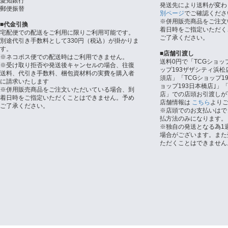
愛知銀行
発送先により送料が変わ
郵便振替
別ページ
でご確認くださ
※併用販売商品をご注文
■代金引換
着日時をご指定いただく
宅配便での配送をご利用に限りご利用可能です。
ご了承ください。
別途代引き手数料として330円（税込）が掛かりま
す。
■店舗引渡し
※ネコポス便での配送時はご利用できません。
送料0円で「TCGショッ
※受け取り拒否や発送後キャンセルの場合、往復
ップ193ザザシティ浜松
送料、代引き手数料、梱包資材料の実費を購入者
須店」「TCGショップ1
に請求いたします
ョップ193日本橋店｣」「
※併用販売商品をご注文いただいている場合、到
店」での店頭お引渡しが
着日時をご指定いただくことはできません。予め
店舗情報は
こちら
より
ご了承ください。
※店頭でのお支払いはで
払方法のみになります。
※独自の発送となる為1
場合がございます。また
ただくことはできません