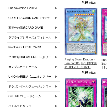
￥20
（税込）
▶
Shadowverse EVOLVE
▶
GODZILLA CARD GAME(ゴジラ
▶
カードゲーム)
五等分の花嫁CARD GAME
▶
ラブライブシリーズオフィシャル
▶
カードゲーム
hololive OFFICIAL CARD
▶
GAME(ホロライブオフィシャルカ
プロ野球DREAM ORDER(ドリー
Raging Storm Dragon -
Line
Beaufort IX (1st)日本未発
(1s
ードゲーム)
▶
ムオーダー)
ガンダムカードゲーム
売【BLVO-EN082】
【BL
￥20
（税込）
▶
UNION ARENA【ユニオンアリー
▶
ナ】
ドラゴンボールフュージョンワー
▶
ルド
ONE PIECEカードゲーム
▶
バトルスピリッツ