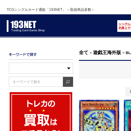
TCGシングルカード通販「193NET」 ～取扱商品多数～
全て
遊戯王海外版
>
>
BL