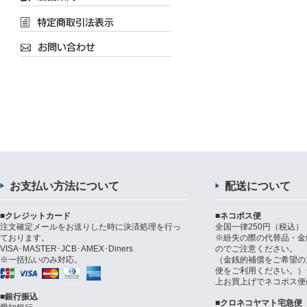
お支払い方法について
配送について
■クレジットカード
■ネコポス便
注文確定メールをお送りした時に決済処理を行っ
全国一律250円（税込）
ております。
※紛失の際の代替品・金
VISA･MASTER･JCB･AMEX･Diners
のでご注意ください。
※一括払いのみ対応。
（金銭的補償をご希望の
便をご利用ください。）シ
上お買上げでネコポス便
■銀行振込
■クロネコヤマト宅急便