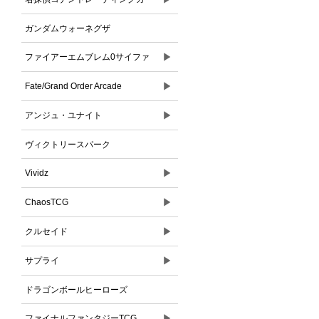
ドゲーム
ガンダムウォーネグザ
▶
ファイアーエムブレム0サイファ
▶
Fate/Grand Order Arcade
▶
アンジュ・ユナイト
ヴィクトリースパーク
▶
Vividz
▶
ChaosTCG
▶
クルセイド
▶
サプライ
ドラゴンボールヒーローズ
▶
ファイナルファンタジーTCG