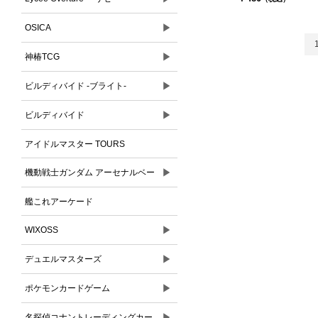
▶
OSICA
▶
神椿TCG
▶
ビルディバイド -ブライト-
▶
ビルディバイド
アイドルマスター TOURS
▶
機動戦士ガンダム アーセナルベー
ス
艦これアーケード
▶
WIXOSS
▶
デュエルマスターズ
▶
ポケモンカードゲーム
▶
名探偵コナントレーディングカー