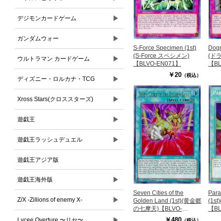
▶
デジモンカードゲーム
▶
ガンダムウォー
S-Force Specimen (1st)
Dogm
(S-Force スペシメン)
(ド
▶
ウルトラマン カードゲーム
【BLVO-EN071】
【BL
￥20
（税込）
▶
ディズニー・ロルカナ・TCG
▶
Xross Stars(クロススターズ)
▶
遊戯王
▶
遊戯王ラッシュデュエル
遊戯王アジア版
▶
遊戯王海外版
Seven Cities of the
Para
▶
Z/X -Zillions of enemy X-
Golden Land (1st)(黄金郷
(1s
の七摩天)【BLVO-
【BL
EN062UR】
▶
￥480
Lycee Overture 〜リセ〜
（税込）