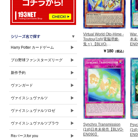
Virtual World Oto-Hime -
War 
▼
Toutou(1st)(電脳堺嫦-
本未
兎々) 【BLVO-
EN0
▶
Harry Potter カードゲーム
EN099SR】
￥180
（税込）
▶
プロ野球ファンスターズリーグ
▶
新作予約
▶
ヴァンガード
▶
ヴァイスシュヴァルツ
▶
ヴァイスシュヴァルツロゼ
▶
ヴァイスシュヴァルツブラウ
Synchro Transmission
Psyc
(1st)日本未発売【BLVO-
(1s
EN090】
EN0
▶
Reバースfor you