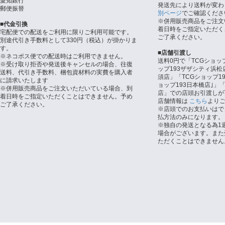
愛知銀行
発送先により送料が変わ
郵便振替
別ページ
でご確認くださ
※併用販売商品をご注文
■代金引換
着日時をご指定いただく
宅配便での配送をご利用に限りご利用可能です。
ご了承ください。
別途代引き手数料として330円（税込）が掛かりま
す。
■店舗引渡し
※ネコポス便での配送時はご利用できません。
送料0円で「TCGショッ
※受け取り拒否や発送後キャンセルの場合、往復
ップ193ザザシティ浜松
送料、代引き手数料、梱包資材料の実費を購入者
須店」「TCGショップ1
に請求いたします
ョップ193日本橋店｣」「
※併用販売商品をご注文いただいている場合、到
店」での店頭お引渡しが
着日時をご指定いただくことはできません。予め
店舗情報は
こちら
より
ご了承ください。
※店頭でのお支払いはで
払方法のみになります。
※独自の発送となる為1
場合がございます。また
ただくことはできません