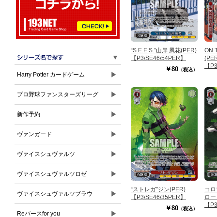
“S.E.E.S.”山岸 風花(PER)
ON 
▼
【P3/SE46/54PER】
(PE
【P3
￥80
（税込）
▶
Harry Potter カードゲーム
▶
プロ野球ファンスターズリーグ
▶
新作予約
▶
ヴァンガード
▶
ヴァイスシュヴァルツ
▶
ヴァイスシュヴァルツロゼ
“ストレガ”ジン(PER)
コロ
▶
ヴァイスシュヴァルツブラウ
【P3/SE46/35PER】
ロード
【P3
￥80
（税込）
▶
Reバースfor you