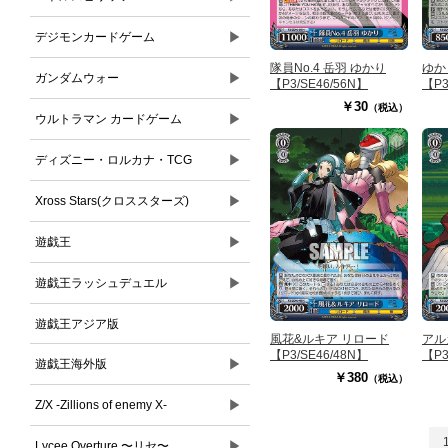
▶
デジモンカードゲーム
隊員No.4 岳羽 ゆかり
ゆか
▶
ガンダムウォー
【P3/SE46/56N】
【P3
￥30
（税込）
▶
ウルトラマン カードゲーム
▶
ディズニー・ロルカナ・TCG
▶
Xross Stars(クロススターズ)
▶
遊戯王
▶
遊戯王ラッシュデュエル
遊戯王アジア版
風花&ルキア リロード
アル
【P3/SE46/48N】
【P3
▶
遊戯王海外版
￥380
（税込）
▶
Z/X -Zillions of enemy X-
▶
Lycee Overture 〜リセ〜