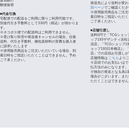
愛知銀行
発送先により送料が変わ
郵便振替
別ページ
でご確認くださ
※併用販売商品をご注文
■代金引換
着日時をご指定いただく
宅配便での配送をご利用に限りご利用可能です。
ご了承ください。
別途代引き手数料として330円（税込）が掛かりま
す。
■店舗引渡し
※ネコポス便での配送時はご利用できません。
送料0円で「TCGショッ
※受け取り拒否や発送後キャンセルの場合、往復
ップ193ザザシティ浜松
送料、代引き手数料、梱包資材料の実費を購入者
須店」「TCGショップ1
に請求いたします
ョップ193日本橋店｣」「
※併用販売商品をご注文いただいている場合、到
店」での店頭お引渡しが
着日時をご指定いただくことはできません。予め
店舗情報は
こちら
より
ご了承ください。
※店頭でのお支払いはで
払方法のみになります。
※独自の発送となる為1
場合がございます。また
ただくことはできません