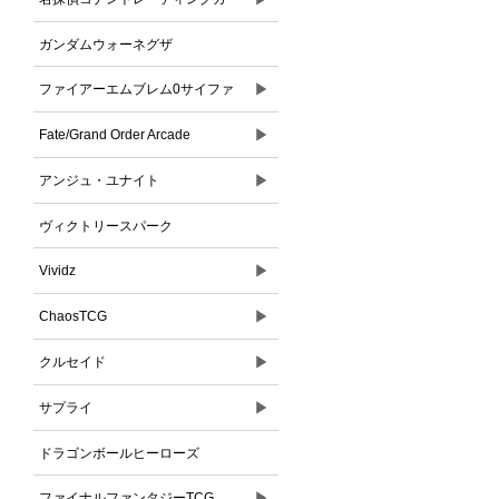
ドゲーム
ガンダムウォーネグザ
▶
ファイアーエムブレム0サイファ
▶
Fate/Grand Order Arcade
▶
アンジュ・ユナイト
ヴィクトリースパーク
▶
Vividz
▶
ChaosTCG
▶
クルセイド
▶
サプライ
ドラゴンボールヒーローズ
▶
ファイナルファンタジーTCG