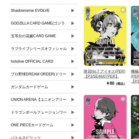
▶
Shadowverse EVOLVE
▶
GODZILLA CARD GAME(ゴジラ
▶
カードゲーム)
五等分の花嫁CARD GAME
▶
ラブライブシリーズオフィシャル
▶
カードゲーム
hololive OFFICIAL CARD
隊員No.7 アイギス(PER)
機械
▶
GAME(ホロライブオフィシャルカ
プロ野球DREAM ORDER(ドリー
【P3/SE46/07PER】
(PE
【P3
￥80
（税込）
ードゲーム)
▶
ムオーダー)
ガンダムカードゲーム
▶
UNION ARENA【ユニオンアリー
▶
ナ】
ドラゴンボールフュージョンワー
▶
ルド
ONE PIECEカードゲーム
▶
バトルスピリッツ