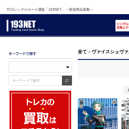
TCGシングルカード通販「193NET」 ～取扱商品多数～
全て
ヴァイスシュヴァ
>