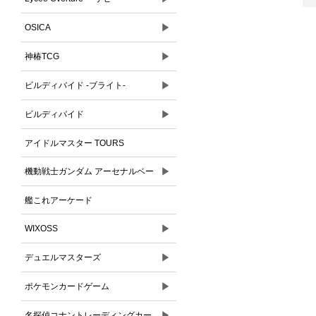
▶
OSICA
▶
神椿TCG
▶
ビルディバイド -ブライト-
▶
ビルディバイド
アイドルマスター TOURS
▶
機動戦士ガンダム アーセナルベー
ス
艦これアーケード
▶
WIXOSS
▶
デュエルマスターズ
▶
ポケモンカードゲーム
▶
名探偵コナントレーディングカー