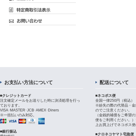
お支払い方法について
配送について
■クレジットカード
■ネコポス便
注文確定メールをお送りした時に決済処理を行っ
全国一律250円（税込）
ております。
※紛失の際の代替品・金
VISA･MASTER･JCB･AMEX･Diners
のでご注意ください。
※一括払いのみ対応。
（金銭的補償をご希望の
便をご利用ください。）シ
上お買上げでネコポス便
■銀行振込
■クロネコヤマト宅急便