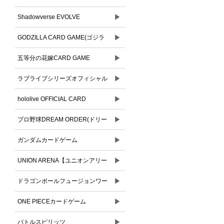
▶
Shadowverse EVOLVE
▶
GODZILLA CARD GAME(ゴジラ
▶
カードゲーム)
五等分の花嫁CARD GAME
▶
ラブライブシリーズオフィシャル
▶
カードゲーム
hololive OFFICIAL CARD
▶
GAME(ホロライブオフィシャルカ
プロ野球DREAM ORDER(ドリー
ードゲーム)
▶
ムオーダー)
ガンダムカードゲーム
▶
UNION ARENA【ユニオンアリー
▶
ナ】
ドラゴンボールフュージョンワー
▶
ルド
ONE PIECEカードゲーム
▶
バトルスピリッツ