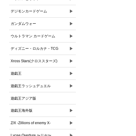
▶
デジモンカードゲーム
▶
ガンダムウォー
▶
ウルトラマン カードゲーム
▶
ディズニー・ロルカナ・TCG
▶
Xross Stars(クロススターズ)
▶
遊戯王
▶
遊戯王ラッシュデュエル
遊戯王アジア版
▶
遊戯王海外版
▶
Z/X -Zillions of enemy X-
▶
Lycee Overture 〜リセ〜