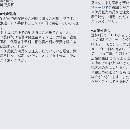
愛知銀行
発送先により送料が変わ
郵便振替
別ページ
でご確認くださ
※併用販売商品をご注文
■代金引換
着日時をご指定いただく
宅配便での配送をご利用に限りご利用可能です。
ご了承ください。
別途代引き手数料として330円（税込）が掛かりま
す。
■店舗引渡し
※ネコポス便での配送時はご利用できません。
送料0円で「TCGショッ
※受け取り拒否や発送後キャンセルの場合、往復
ップ193ザザシティ浜松
送料、代引き手数料、梱包資材料の実費を購入者
須店」「TCGショップ1
に請求いたします
ョップ193日本橋店｣」「
※併用販売商品をご注文いただいている場合、到
店」での店頭お引渡しが
着日時をご指定いただくことはできません。予め
店舗情報は
こちら
より
ご了承ください。
※店頭でのお支払いはで
払方法のみになります。
※独自の発送となる為1
場合がございます。また
ただくことはできません