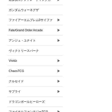
ドゲーム
ガンダムウォーネグザ
▶
ファイアーエムブレム0サイファ
▶
Fate/Grand Order Arcade
▶
アンジュ・ユナイト
ヴィクトリースパーク
▶
Vividz
▶
ChaosTCG
▶
クルセイド
▶
サプライ
ドラゴンボールヒーローズ
▶
ファイナルファンタジーTCG