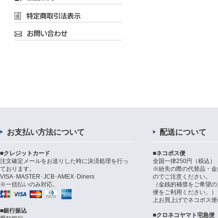
お支払い方法について
配送について
■クレジットカード
■ネコポス便
注文確定メールをお送りした時に決済処理を行っ
全国一律250円（税込）
ております。
※紛失の際の代替品・金
VISA･MASTER･JCB･AMEX･Diners
のでご注意ください。
※一括払いのみ対応。
（金銭的補償をご希望の
便をご利用ください。）シ
上お買上げでネコポス便
■銀行振込
■クロネコヤマト宅急便