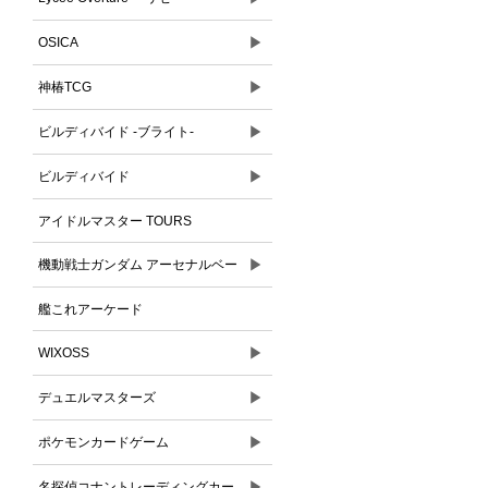
▶
OSICA
▶
神椿TCG
▶
ビルディバイド -ブライト-
▶
ビルディバイド
アイドルマスター TOURS
▶
機動戦士ガンダム アーセナルベー
ス
艦これアーケード
▶
WIXOSS
▶
デュエルマスターズ
▶
ポケモンカードゲーム
▶
名探偵コナントレーディングカー