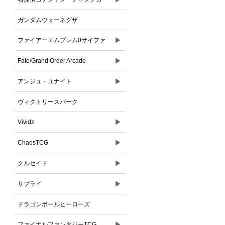
ドゲーム
ガンダムウォーネグザ
▶
ファイアーエムブレム0サイファ
▶
Fate/Grand Order Arcade
▶
アンジュ・ユナイト
ヴィクトリースパーク
▶
Vividz
▶
ChaosTCG
▶
クルセイド
▶
サプライ
ドラゴンボールヒーローズ
▶
ファイナルファンタジーTCG