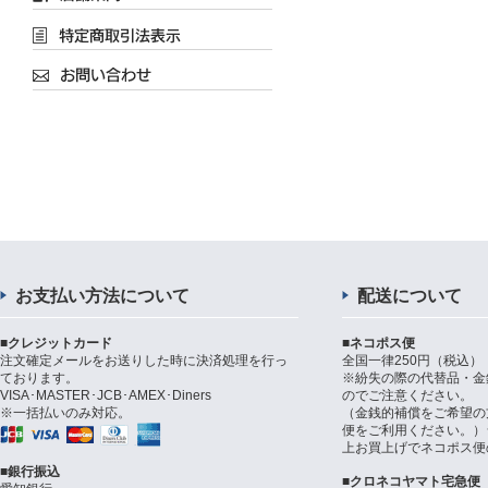
お支払い方法について
配送について
■クレジットカード
■ネコポス便
注文確定メールをお送りした時に決済処理を行っ
全国一律250円（税込）
ております。
※紛失の際の代替品・金
VISA･MASTER･JCB･AMEX･Diners
のでご注意ください。
※一括払いのみ対応。
（金銭的補償をご希望の
便をご利用ください。）シ
上お買上げでネコポス便
■銀行振込
■クロネコヤマト宅急便