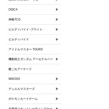
▶
OSICA
▶
神椿TCG
▶
ビルディバイド -ブライト-
▶
ビルディバイド
アイドルマスター TOURS
▶
機動戦士ガンダム アーセナルベー
ス
艦これアーケード
▶
WIXOSS
▶
デュエルマスターズ
▶
ポケモンカードゲーム
▶
名探偵コナントレーディングカー