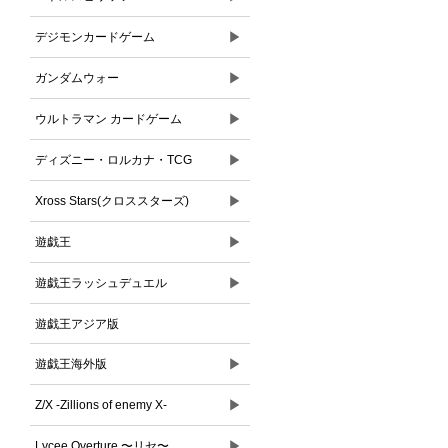
▶
デジモンカードゲーム
▶
ガンダムウォー
▶
ウルトラマン カードゲーム
▶
ディズニー・ロルカナ・TCG
▶
Xross Stars(クロススターズ)
▶
遊戯王
▶
遊戯王ラッシュデュエル
遊戯王アジア版
▶
遊戯王海外版
▶
Z/X -Zillions of enemy X-
▶
Lycee Overture 〜リセ〜