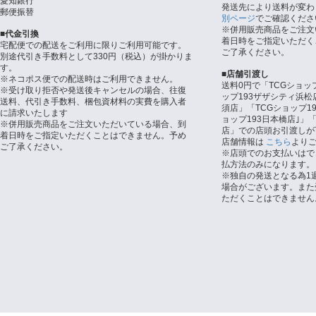
愛知銀行
発送先により送料が変わ
郵便振替
別ページ
でご確認くださ
※併用販売商品をご注文
■代金引換
着日時をご指定いただく
宅配便での配送をご利用に限りご利用可能です。
ご了承ください。
別途代引き手数料として330円（税込）が掛かりま
す。
■店舗引渡し
※ネコポス便での配送時はご利用できません。
送料0円で「TCGショッ
※受け取り拒否や発送後キャンセルの場合、往復
ップ193ザザシティ浜松
送料、代引き手数料、梱包資材料の実費を購入者
須店」「TCGショップ1
に請求いたします
ョップ193日本橋店｣」「
※併用販売商品をご注文いただいている場合、到
店」での店頭お引渡しが
着日時をご指定いただくことはできません。予め
店舗情報は
こちら
より
ご了承ください。
※店頭でのお支払いはで
払方法のみになります。
※独自の発送となる為1
場合がございます。また
ただくことはできません