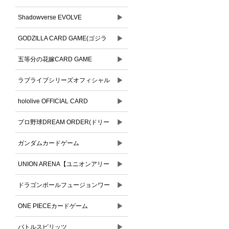
▶
Shadowverse EVOLVE
▶
GODZILLA CARD GAME(ゴジラ
▶
カードゲーム)
五等分の花嫁CARD GAME
▶
ラブライブシリーズオフィシャル
▶
カードゲーム
hololive OFFICIAL CARD
▶
GAME(ホロライブオフィシャルカ
プロ野球DREAM ORDER(ドリー
ードゲーム)
▶
ムオーダー)
ガンダムカードゲーム
▶
UNION ARENA【ユニオンアリー
▶
ナ】
ドラゴンボールフュージョンワー
▶
ルド
ONE PIECEカードゲーム
▶
バトルスピリッツ