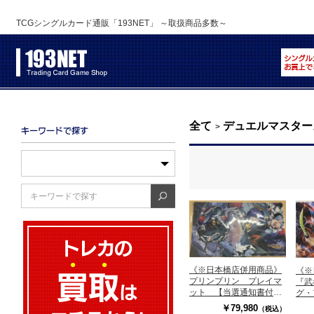
TCGシングルカード通販「193NET」 ～取扱商品多数～
全て
デュエルマスター
>
《※日本橋店併用商品》
《※
プリンプリン プレイマ
『武
ット 【当選通知書付】
グ
※代引き不可
武者
￥79,980
（税込）