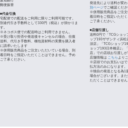
愛知銀行
発送先により送料が変わ
郵便振替
別ページ
でご確認くださ
※併用販売商品をご注文
■代金引換
着日時をご指定いただく
宅配便での配送をご利用に限りご利用可能です。
ご了承ください。
別途代引き手数料として330円（税込）が掛かりま
す。
■店舗引渡し
※ネコポス便での配送時はご利用できません。
送料0円で「TCGショッ
※受け取り拒否や発送後キャンセルの場合、往復
ップ193ザザシティ浜松
送料、代引き手数料、梱包資材料の実費を購入者
須店」「TCGショップ1
に請求いたします
ョップ193日本橋店｣」「
※併用販売商品をご注文いただいている場合、到
店」での店頭お引渡しが
着日時をご指定いただくことはできません。予め
店舗情報は
こちら
より
ご了承ください。
※店頭でのお支払いはで
払方法のみになります。
※独自の発送となる為1
場合がございます。また
ただくことはできません