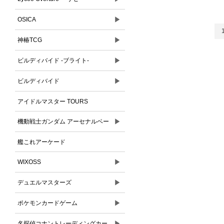
▶
OSICA
▶
神椿TCG
▶
ビルディバイド -ブライト-
▶
ビルディバイド
アイドルマスター TOURS
▶
機動戦士ガンダム アーセナルベー
ス
艦これアーケード
▶
WIXOSS
▶
デュエルマスターズ
▶
ポケモンカードゲーム
▶
名探偵コナントレーディングカー