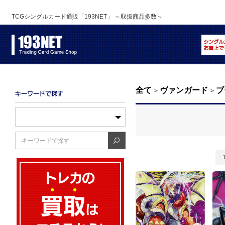
TCGシングルカード通販「193NET」 ～取扱商品多数～
全て
ヴァンガード
ブ
>
>