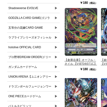
￥180
（税込）
▶
Shadowverse EVOLVE
▶
GODZILLA CARD GAME(ゴジラ
▶
カードゲーム)
五等分の花嫁CARD GAME
▶
ラブライブシリーズオフィシャル
▶
カードゲーム
hololive OFFICIAL CARD
▶
GAME(ホロライブオフィシャルカ
プロ野球DREAM ORDER(ドリー
【倉庫在庫】オーフル・
【倉
ネイル 【V-BT04/071C】
【V-
ードゲーム)
▶
ムオーダー)
ガンダムカードゲーム
￥180
（税込）
▶
UNION ARENA【ユニオンアリー
▶
ナ】
ドラゴンボールフュージョンワー
▶
ルド
ONE PIECEカードゲーム
▶
バトルスピリッツ