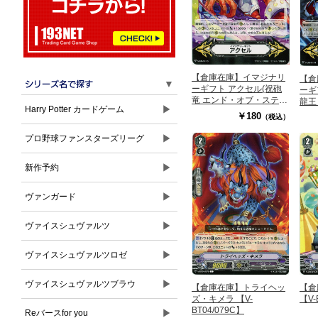
【倉庫在庫】イマジナリ
【倉
▼
ーギフト アクセル(祝砲
ーギ
竜 エンド・オブ・ステー
龍王 
▶
Harry Potter カードゲーム
ジ) 【V-GM/0115】
GM/
￥180
（税込）
▶
プロ野球ファンスターズリーグ
▶
新作予約
▶
ヴァンガード
▶
ヴァイスシュヴァルツ
▶
ヴァイスシュヴァルツロゼ
▶
ヴァイスシュヴァルツブラウ
【倉庫在庫】トライヘッ
【倉
ズ・キメラ 【V-
【V-
BT04/079C】
▶
Reバースfor you