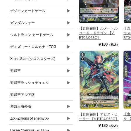
▶
デジモンカードゲーム
▶
ガンダムウォー
【倉庫在庫】ルメートル
【倉
コード・ドラゴン 【V-
ウス
▶
ウルトラマン カードゲーム
BT04/063C】
BT0
￥180
（税込）
▶
ディズニー・ロルカナ・TCG
▶
Xross Stars(クロススターズ)
▶
遊戯王
▶
遊戯王ラッシュデュエル
遊戯王アジア版
▶
遊戯王海外版
【倉
【倉庫在庫】アビス・ヒ
▶
Z/X -Zillions of enemy X-
ル 【
ーラー 【V-BT04/053C】
￥180
（税込）
▶
Lycee Overture 〜リセ〜