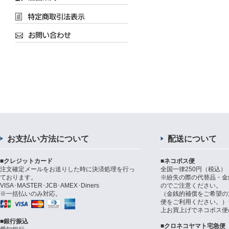
お支払い方法について
配送について
■クレジットカード
■ネコポス便
注文確定メールをお送りした時に決済処理を行っ
全国一律250円（税込）
ております。
※紛失の際の代替品・金
VISA･MASTER･JCB･AMEX･Diners
のでご注意ください。
※一括払いのみ対応。
（金銭的補償をご希望の
便をご利用ください。）シ
上お買上げでネコポス便
■銀行振込
■クロネコヤマト宅急便