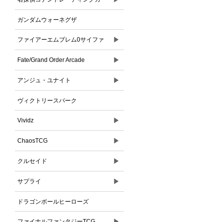
ドゲーム
ガンダムウォーネグザ
▶
ファイアーエムブレム0サイファ
▶
Fate/Grand Order Arcade
▶
アンジュ・ユナイト
ヴィクトリースパーク
▶
Vividz
▶
ChaosTCG
▶
クルセイド
▶
サプライ
ドラゴンボールヒーローズ
▶
ファイナルファンタジーTCG