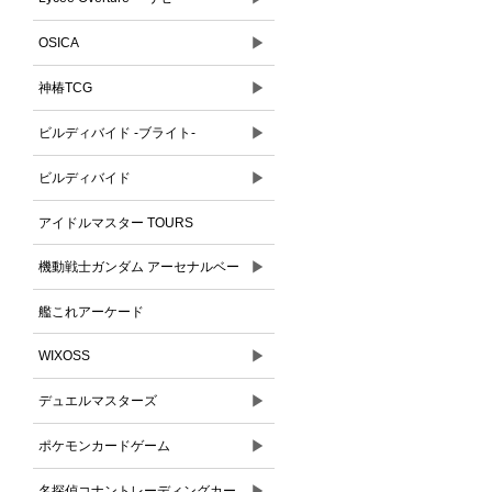
▶
OSICA
▶
神椿TCG
▶
ビルディバイド -ブライト-
▶
ビルディバイド
アイドルマスター TOURS
▶
機動戦士ガンダム アーセナルベー
ス
艦これアーケード
▶
WIXOSS
▶
デュエルマスターズ
▶
ポケモンカードゲーム
▶
名探偵コナントレーディングカー