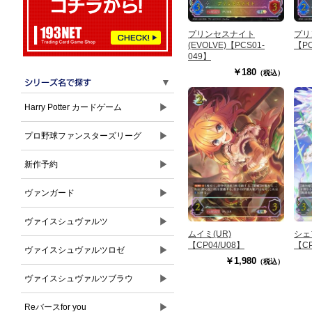
プリンセスナイト
プリ
(EVOLVE)【PCS01-
【PC
049】
￥180
（税込）
▼
▶
Harry Potter カードゲーム
▶
プロ野球ファンスターズリーグ
▶
新作予約
▶
ヴァンガード
▶
ヴァイスシュヴァルツ
ムイミ(UR)
シェ
【CP04/U08】
【CP
▶
ヴァイスシュヴァルツロゼ
￥1,980
（税込）
▶
ヴァイスシュヴァルツブラウ
▶
Reバースfor you