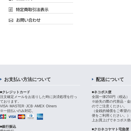
お支払い方法について
配送について
■クレジットカード
■ネコポス便
注文確定メールをお送りした時に決済処理を行っ
全国一律250円（税込）
ております。
※紛失の際の代替品・金
VISA･MASTER･JCB･AMEX･Diners
のでご注意ください。
※一括払いのみ対応。
（金銭的補償をご希望の
便をご利用ください。）シ
上お買上げでネコポス便
■銀行振込
■クロネコヤマト宅急便