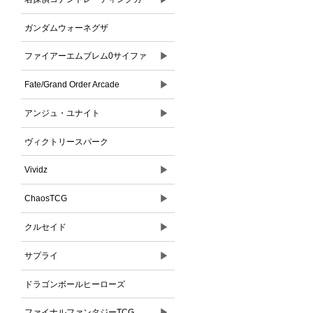
ドゲーム
ガンダムウォーネグザ
▶
ファイアーエムブレム0サイファ
▶
Fate/Grand Order Arcade
▶
アンジュ・ユナイト
ヴィクトリースパーク
▶
Vividz
▶
ChaosTCG
▶
クルセイド
▶
サプライ
ドラゴンボールヒーローズ
▶
ファイナルファンタジーTCG