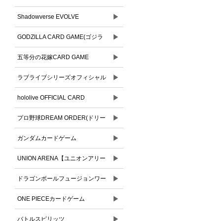
▶
Shadowverse EVOLVE
▶
GODZILLA CARD GAME(ゴジラ
▶
カードゲーム)
五等分の花嫁CARD GAME
▶
ラブライブシリーズオフィシャル
▶
カードゲーム
hololive OFFICIAL CARD
▶
GAME(ホロライブオフィシャルカ
プロ野球DREAM ORDER(ドリー
ードゲーム)
▶
ムオーダー)
ガンダムカードゲーム
▶
UNION ARENA【ユニオンアリー
▶
ナ】
ドラゴンボールフュージョンワー
▶
ルド
ONE PIECEカードゲーム
▶
バトルスピリッツ