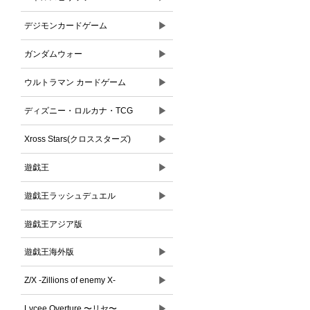
▶
デジモンカードゲーム
▶
ガンダムウォー
▶
ウルトラマン カードゲーム
▶
ディズニー・ロルカナ・TCG
▶
Xross Stars(クロススターズ)
▶
遊戯王
▶
遊戯王ラッシュデュエル
遊戯王アジア版
▶
遊戯王海外版
▶
Z/X -Zillions of enemy X-
▶
Lycee Overture 〜リセ〜