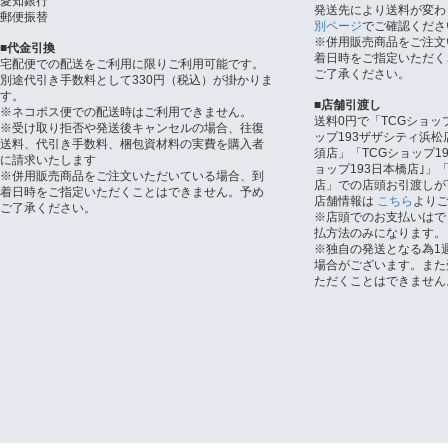
愛知銀行
発送先により送料が変わ
郵便振替
別ページ
でご確認くださ
※併用販売商品をご注文
■代金引換
着日時をご指定いただく
宅配便での配送をご利用に限りご利用可能です。
ご了承ください。
別途代引き手数料として330円（税込）が掛かりま
す。
■店舗引渡し
※ネコポス便での配送時はご利用できません。
送料0円で「TCGショッ
※受け取り拒否や発送後キャンセルの場合、往復
ップ193ザザシティ浜松
送料、代引き手数料、梱包資材料の実費を購入者
須店」「TCGショップ1
に請求いたします
ョップ193日本橋店｣」「
※併用販売商品をご注文いただいている場合、到
店」での店頭お引渡しが
着日時をご指定いただくことはできません。予め
店舗情報は
こちら
より
ご了承ください。
※店頭でのお支払いはで
払方法のみになります。
※独自の発送となる為1
場合がございます。また
ただくことはできません