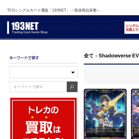
TCGシングルカード通販「193NET」 ～取扱商品多数～
全て
Shadowverse E
>