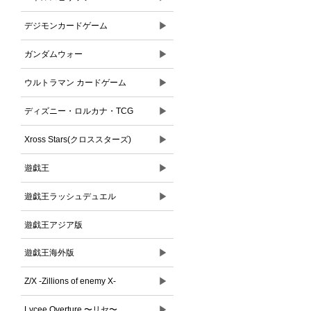
▶
デジモンカードゲーム
▶
ガンダムウォー
▶
ウルトラマン カードゲーム
▶
ディズニー・ロルカナ・TCG
▶
Xross Stars(クロススターズ)
▶
遊戯王
▶
遊戯王ラッシュデュエル
遊戯王アジア版
▶
遊戯王海外版
▶
Z/X -Zillions of enemy X-
▶
Lycee Overture 〜リセ〜