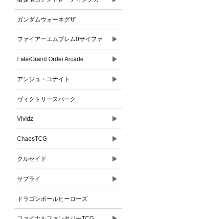
ドゲーム
ガンダムウォーネグザ
▶
ファイアーエムブレム0サイファ
▶
Fate/Grand Order Arcade
▶
アンジュ・ユナイト
ヴィクトリースパーク
▶
Vividz
▶
ChaosTCG
▶
クルセイド
▶
サプライ
ドラゴンボールヒーローズ
▶
ファイナルファンタジーTCG