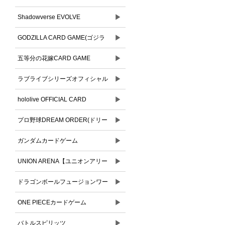
▶
Shadowverse EVOLVE
▶
GODZILLA CARD GAME(ゴジラ
▶
カードゲーム)
五等分の花嫁CARD GAME
▶
ラブライブシリーズオフィシャル
▶
カードゲーム
hololive OFFICIAL CARD
▶
GAME(ホロライブオフィシャルカ
プロ野球DREAM ORDER(ドリー
ードゲーム)
▶
ムオーダー)
ガンダムカードゲーム
▶
UNION ARENA【ユニオンアリー
▶
ナ】
ドラゴンボールフュージョンワー
▶
ルド
ONE PIECEカードゲーム
▶
バトルスピリッツ