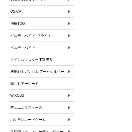
▶
OSICA
▶
神椿TCG
▶
ビルディバイド -ブライト-
▶
ビルディバイド
アイドルマスター TOURS
▶
機動戦士ガンダム アーセナルベー
ス
艦これアーケード
▶
WIXOSS
▶
デュエルマスターズ
▶
ポケモンカードゲーム
▶
名探偵コナントレーディングカー