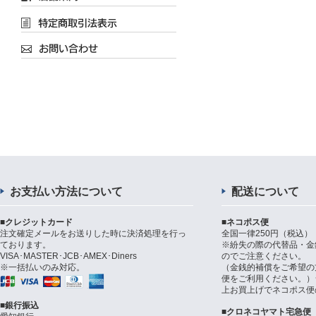
お支払い方法について
配送について
■クレジットカード
■ネコポス便
注文確定メールをお送りした時に決済処理を行っ
全国一律250円（税込）
ております。
※紛失の際の代替品・金
VISA･MASTER･JCB･AMEX･Diners
のでご注意ください。
※一括払いのみ対応。
（金銭的補償をご希望の
便をご利用ください。）シ
上お買上げでネコポス便
■銀行振込
■クロネコヤマト宅急便