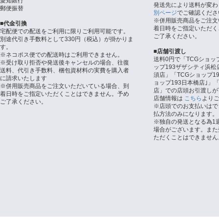
愛知銀行
発送先により送料が変わ
郵便振替
別ページ
でご確認くださ
※併用販売商品をご注文
■代金引換
着日時をご指定いただく
宅配便での配送をご利用に限りご利用可能です。
ご了承ください。
別途代引き手数料として330円（税込）が掛かりま
す。
■店舗引渡し
※ネコポス便での配送時はご利用できません。
送料0円で「TCGショッ
※受け取り拒否や発送後キャンセルの場合、往復
ップ193ザザシティ浜松
送料、代引き手数料、梱包資材料の実費を購入者
須店」「TCGショップ1
に請求いたします
ョップ193日本橋店｣」「
※併用販売商品をご注文いただいている場合、到
店」での店頭お引渡しが
着日時をご指定いただくことはできません。予め
店舗情報は
こちら
より
ご了承ください。
※店頭でのお支払いはで
払方法のみになります。
※独自の発送となる為1
場合がございます。また
ただくことはできません