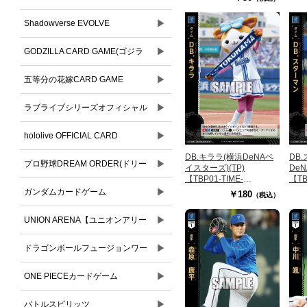
▶
Shadowverse EVOLVE
▶
GODZILLA CARD GAME(ゴジラ
▶
カードゲーム)
五等分の花嫁CARD GAME
▶
ラブライブシリーズオフィシャル
▶
カードゲーム
hololive OFFICIAL CARD
DB.キララ(横浜DeNAベ
DB
▶
GAME(ホロライブオフィシャルカ
プロ野球DREAM ORDER(ドリー
イスターズ)(TP)
De
【TBP01-TIME-
【TB
DB05TP】
DB0
ードゲーム)
▶
ムオーダー)
ガンダムカードゲーム
￥180
（税込）
▶
UNION ARENA【ユニオンアリー
▶
ナ】
ドラゴンボールフュージョンワー
▶
ルド
ONE PIECEカードゲーム
▶
バトルスピリッツ