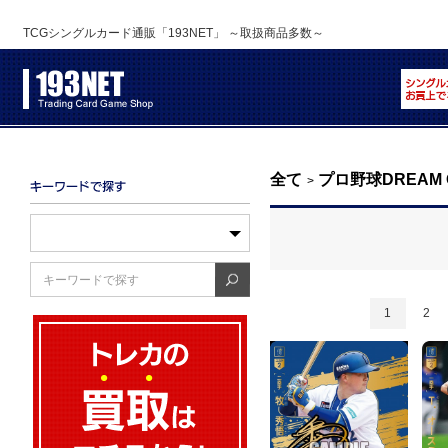
TCGシングルカード通販「193NET」 ～取扱商品多数～
全て
プロ野球DREAM 
>
1
2