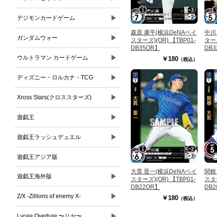
▶
デジモンカードゲーム
森原 康平(横浜DeNAベイ
中川
▶
ガンダムウォー
スターズ)(OR) 【TBP01-
ターズ
DB35OR】
DB
▶
ウルトラマン カードゲーム
￥180
（税込）
▶
ディズニー・ロルカナ・TCG
▶
Xross Stars(クロススターズ)
▶
遊戯王
▶
遊戯王ラッシュデュエル
遊戯王アジア版
大貫 晋一(横浜DeNAベイ
関根
▶
遊戯王海外版
スターズ)(OR) 【TBP01-
スター
DB22OR】
DB
▶
Z/X -Zillions of enemy X-
￥180
（税込）
▶
Lycee Overture 〜リセ〜