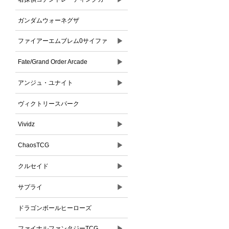
ドゲーム
ガンダムウォーネグザ
▶
ファイアーエムブレム0サイファ
▶
Fate/Grand Order Arcade
▶
アンジュ・ユナイト
ヴィクトリースパーク
▶
Vividz
▶
ChaosTCG
▶
クルセイド
▶
サプライ
ドラゴンボールヒーローズ
▶
ファイナルファンタジーTCG