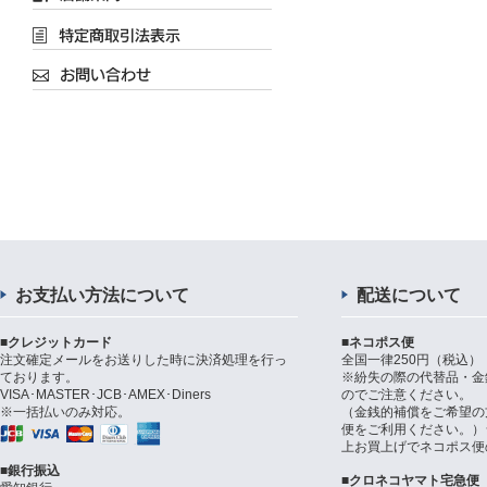
お支払い方法について
配送について
■クレジットカード
■ネコポス便
注文確定メールをお送りした時に決済処理を行っ
全国一律250円（税込）
ております。
※紛失の際の代替品・金
VISA･MASTER･JCB･AMEX･Diners
のでご注意ください。
※一括払いのみ対応。
（金銭的補償をご希望の
便をご利用ください。）シ
上お買上げでネコポス便
■銀行振込
■クロネコヤマト宅急便