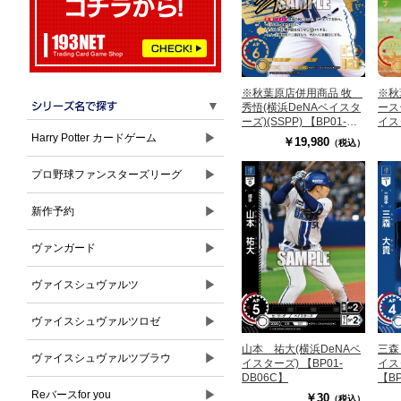
※秋葉原店併用商品 牧
※秋
▼
秀悟(横浜DeNAベイスタ
ース
ーズ)(SSPP) 【BP01-
イス
DB03SSPP】
【TB
▶
Harry Potter カードゲーム
￥19,980
（税込）
▶
プロ野球ファンスターズリーグ
▶
新作予約
▶
ヴァンガード
▶
ヴァイスシュヴァルツ
▶
ヴァイスシュヴァルツロゼ
山本 祐大(横浜DeNAベ
三森
▶
ヴァイスシュヴァルツブラウ
イスターズ) 【BP01-
イス
DB06C】
【BP
▶
Reバースfor you
￥30
（税込）