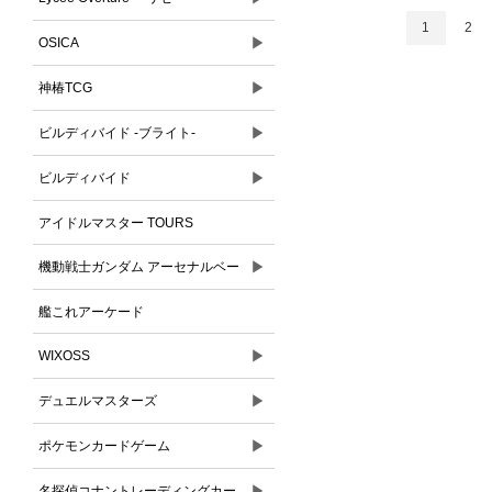
1
2
▶
OSICA
▶
神椿TCG
▶
ビルディバイド -ブライト-
▶
ビルディバイド
アイドルマスター TOURS
▶
機動戦士ガンダム アーセナルベー
ス
艦これアーケード
▶
WIXOSS
▶
デュエルマスターズ
▶
ポケモンカードゲーム
▶
名探偵コナントレーディングカー