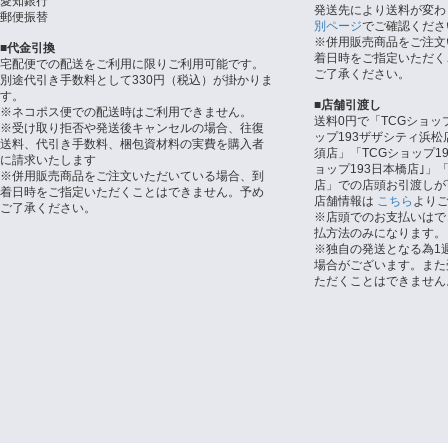
愛知銀行
発送先により送料が変わ
郵便振替
別ページ
でご確認くださ
※併用販売商品をご注文
■代金引換
着日時をご指定いただく
宅配便での配送をご利用に限りご利用可能です。
ご了承ください。
別途代引き手数料として330円（税込）が掛かりま
す。
■店舗引渡し
※ネコポス便での配送時はご利用できません。
送料0円で「TCGショッ
※受け取り拒否や発送後キャンセルの場合、往復
ップ193ザザシティ浜松
送料、代引き手数料、梱包資材料の実費を購入者
須店」「TCGショップ1
に請求いたします
ョップ193日本橋店｣」「
※併用販売商品をご注文いただいている場合、到
店」での店頭お引渡しが
着日時をご指定いただくことはできません。予め
店舗情報は
こちら
より
ご了承ください。
※店頭でのお支払いはで
払方法のみになります。
※独自の発送となる為1
場合がございます。また
ただくことはできません