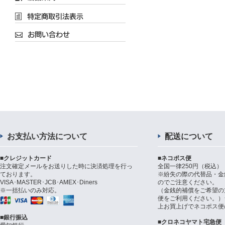
お支払い方法について
配送について
■クレジットカード
■ネコポス便
注文確定メールをお送りした時に決済処理を行っ
全国一律250円（税込）
ております。
※紛失の際の代替品・金
VISA･MASTER･JCB･AMEX･Diners
のでご注意ください。
※一括払いのみ対応。
（金銭的補償をご希望の
便をご利用ください。）シ
上お買上げでネコポス便
■銀行振込
■クロネコヤマト宅急便