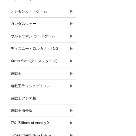
▶
デジモンカードゲーム
▶
ガンダムウォー
▶
ウルトラマン カードゲーム
▶
ディズニー・ロルカナ・TCG
▶
Xross Stars(クロススターズ)
▶
遊戯王
▶
遊戯王ラッシュデュエル
遊戯王アジア版
▶
遊戯王海外版
▶
Z/X -Zillions of enemy X-
▶
Lycee Overture 〜リセ〜