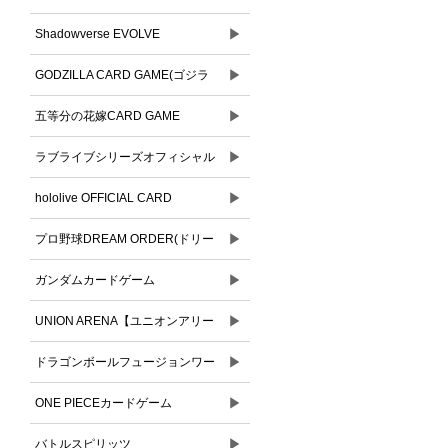
▶
Shadowverse EVOLVE
▶
GODZILLA CARD GAME(ゴジラ
▶
カードゲーム)
五等分の花嫁CARD GAME
▶
ラブライブシリーズオフィシャル
▶
カードゲーム
hololive OFFICIAL CARD
▶
GAME(ホロライブオフィシャルカ
プロ野球DREAM ORDER(ドリー
ードゲーム)
▶
ムオーダー)
ガンダムカードゲーム
▶
UNION ARENA【ユニオンアリー
▶
ナ】
ドラゴンボールフュージョンワー
▶
ルド
ONE PIECEカードゲーム
▶
バトルスピリッツ