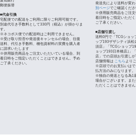
愛知銀行
発送先により送料が変わ
郵便振替
別ページ
でご確認くださ
※併用販売商品をご注文
■代金引換
着日時をご指定いただく
宅配便での配送をご利用に限りご利用可能です。
ご了承ください。
別途代引き手数料として330円（税込）が掛かりま
す。
■店舗引渡し
※ネコポス便での配送時はご利用できません。
送料0円で「TCGショッ
※受け取り拒否や発送後キャンセルの場合、往復
ップ193ザザシティ浜松
送料、代引き手数料、梱包資材料の実費を購入者
須店」「TCGショップ1
に請求いたします
ョップ193日本橋店｣」「
※併用販売商品をご注文いただいている場合、到
店」での店頭お引渡しが
着日時をご指定いただくことはできません。予め
店舗情報は
こちら
より
ご了承ください。
※店頭でのお支払いはで
払方法のみになります。
※独自の発送となる為1
場合がございます。また
ただくことはできません