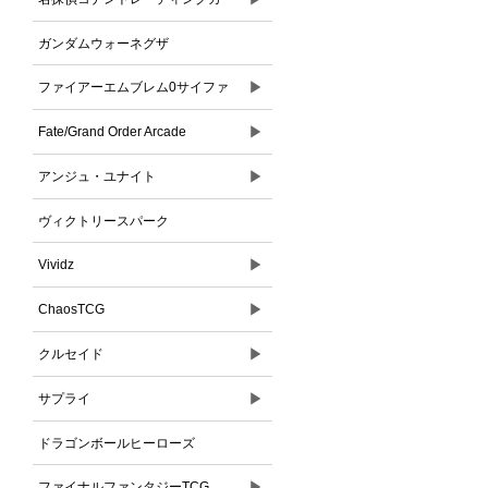
ドゲーム
ガンダムウォーネグザ
▶
ファイアーエムブレム0サイファ
▶
Fate/Grand Order Arcade
▶
アンジュ・ユナイト
ヴィクトリースパーク
▶
Vividz
▶
ChaosTCG
▶
クルセイド
▶
サプライ
ドラゴンボールヒーローズ
▶
ファイナルファンタジーTCG