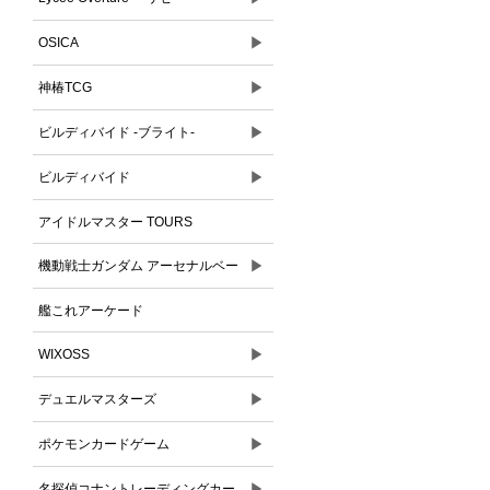
▶
OSICA
▶
神椿TCG
▶
ビルディバイド -ブライト-
▶
ビルディバイド
アイドルマスター TOURS
▶
機動戦士ガンダム アーセナルベー
ス
艦これアーケード
▶
WIXOSS
▶
デュエルマスターズ
▶
ポケモンカードゲーム
▶
名探偵コナントレーディングカー