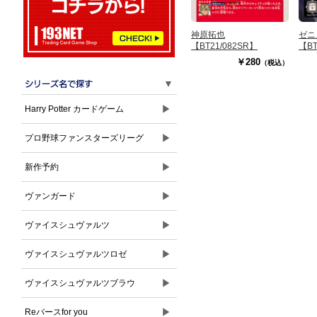
神原拓也
ゼニ
【BT21/082SR】
【BT
￥280
（税込）
▼
▶
Harry Potter カードゲーム
▶
プロ野球ファンスターズリーグ
▶
新作予約
▶
ヴァンガード
▶
ヴァイスシュヴァルツ
▶
ヴァイスシュヴァルツロゼ
▶
ヴァイスシュヴァルツブラウ
▶
Reバースfor you