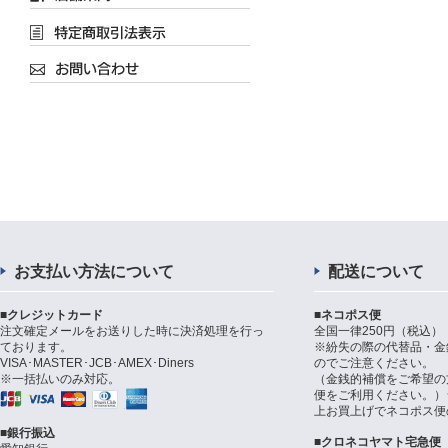
お支払い方法について
配送について
■クレジットカード
■ネコポス便
注文確定メールをお送りした時に決済処理を行っ
全国一律250円（税込）
ております。
※紛失の際の代替品・金
VISA･MASTER･JCB･AMEX･Diners
のでご注意ください。
※一括払いのみ対応。
（金銭的補償をご希望の
便をご利用ください。）シ
上お買上げでネコポス便
■銀行振込
■クロネコヤマト宅急便