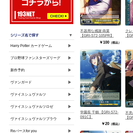
クレ
不器用な感謝 蒔菜
▼
【GR
【GRI-S72-105PR】
￥100
（税込）
▶
Harry Potter カードゲーム
▶
プロ野球ファンスターズリーグ
▶
新作予約
▶
ヴァンガード
▶
ヴァイスシュヴァルツ
▶
ヴァイスシュヴァルツロゼ
学園長 千鶴 【GRI-S72-
不意
091C】
【GR
▶
ヴァイスシュヴァルツブラウ
￥20
（税込）
▶
Reバースfor you