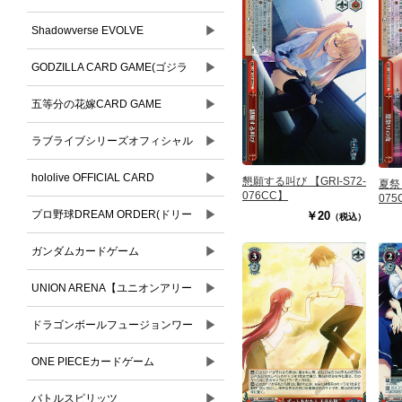
▶
Shadowverse EVOLVE
▶
GODZILLA CARD GAME(ゴジラ
▶
カードゲーム)
五等分の花嫁CARD GAME
▶
ラブライブシリーズオフィシャル
▶
カードゲーム
hololive OFFICIAL CARD
懇願する叫び 【GRI-S72-
夏祭り
076CC】
075
▶
GAME(ホロライブオフィシャルカ
プロ野球DREAM ORDER(ドリー
￥20
（税込）
ードゲーム)
▶
ムオーダー)
ガンダムカードゲーム
▶
UNION ARENA【ユニオンアリー
▶
ナ】
ドラゴンボールフュージョンワー
▶
ルド
ONE PIECEカードゲーム
▶
バトルスピリッツ