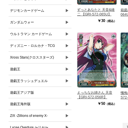
ずっとあなたと 天音&雄
箱庭の
▶
デジモンカードゲーム
二 【GRI-S72-065U】
064
￥30
（税込）
▶
ガンダムウォー
▶
ウルトラマン カードゲーム
▶
ディズニー・ロルカナ・TCG
▶
Xross Stars(クロススターズ)
▶
遊戯王
▶
遊戯王ラッシュデュエル
えっちなお姉さん 天音
遊戯王アジア版
懺悔
【GRI-S72-056R】
S72
￥50
▶
遊戯王海外版
（税込）
▶
Z/X -Zillions of enemy X-
▶
Lycee Overture 〜リセ〜