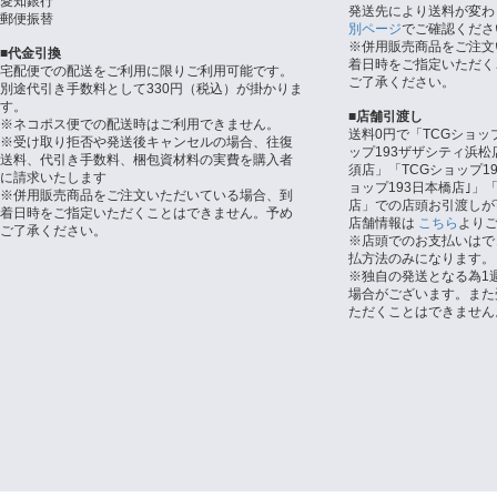
愛知銀行
発送先により送料が変わ
郵便振替
別ページ
でご確認くださ
※併用販売商品をご注文
■代金引換
着日時をご指定いただく
宅配便での配送をご利用に限りご利用可能です。
ご了承ください。
別途代引き手数料として330円（税込）が掛かりま
す。
■店舗引渡し
※ネコポス便での配送時はご利用できません。
送料0円で「TCGショッ
※受け取り拒否や発送後キャンセルの場合、往復
ップ193ザザシティ浜松
送料、代引き手数料、梱包資材料の実費を購入者
須店」「TCGショップ1
に請求いたします
ョップ193日本橋店｣」「
※併用販売商品をご注文いただいている場合、到
店」での店頭お引渡しが
着日時をご指定いただくことはできません。予め
店舗情報は
こちら
より
ご了承ください。
※店頭でのお支払いはで
払方法のみになります。
※独自の発送となる為1
場合がございます。また
ただくことはできません