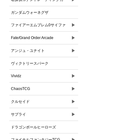
ドゲーム
ガンダムウォーネグザ
▶
ファイアーエムブレム0サイファ
▶
Fate/Grand Order Arcade
▶
アンジュ・ユナイト
ヴィクトリースパーク
▶
Vividz
▶
ChaosTCG
▶
クルセイド
▶
サプライ
ドラゴンボールヒーローズ
▶
ファイナルファンタジーTCG