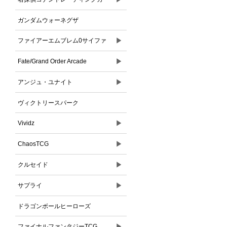
ドゲーム
ガンダムウォーネグザ
▶
ファイアーエムブレム0サイファ
▶
Fate/Grand Order Arcade
▶
アンジュ・ユナイト
ヴィクトリースパーク
▶
Vividz
▶
ChaosTCG
▶
クルセイド
▶
サプライ
ドラゴンボールヒーローズ
▶
ファイナルファンタジーTCG