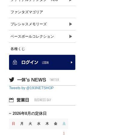
ファンタズマゴリア
▶
プレシャスメモリーズ
▶
ベースボールコレクション
各種くじ
Tweets by @193NETSHOP
2026年8月の定休日
日
月
火
水
木
金
土
1