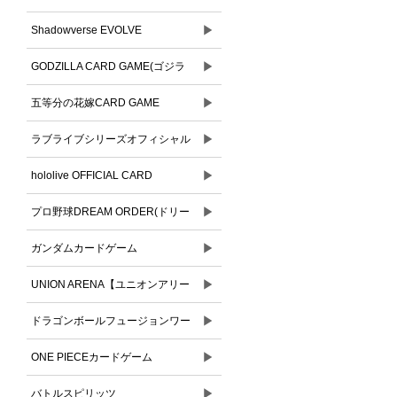
▶
Shadowverse EVOLVE
▶
GODZILLA CARD GAME(ゴジラ
▶
カードゲーム)
五等分の花嫁CARD GAME
▶
ラブライブシリーズオフィシャル
▶
カードゲーム
hololive OFFICIAL CARD
▶
GAME(ホロライブオフィシャルカ
プロ野球DREAM ORDER(ドリー
ードゲーム)
▶
ムオーダー)
ガンダムカードゲーム
▶
UNION ARENA【ユニオンアリー
▶
ナ】
ドラゴンボールフュージョンワー
▶
ルド
ONE PIECEカードゲーム
▶
バトルスピリッツ