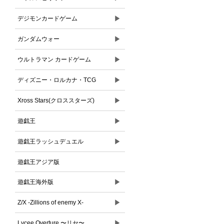
▶
デジモンカードゲーム
▶
ガンダムウォー
▶
ウルトラマン カードゲーム
▶
ディズニー・ロルカナ・TCG
▶
Xross Stars(クロススターズ)
▶
遊戯王
▶
遊戯王ラッシュデュエル
遊戯王アジア版
▶
遊戯王海外版
▶
Z/X -Zillions of enemy X-
▶
Lycee Overture 〜リセ〜