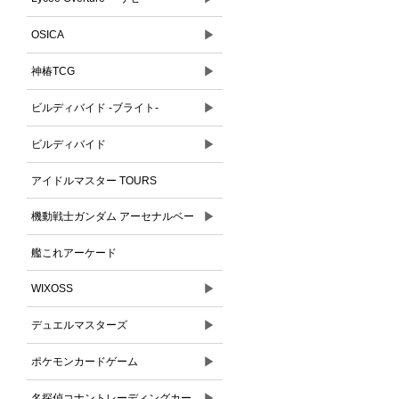
▶
OSICA
▶
神椿TCG
▶
ビルディバイド -ブライト-
▶
ビルディバイド
アイドルマスター TOURS
▶
機動戦士ガンダム アーセナルベー
ス
艦これアーケード
▶
WIXOSS
▶
デュエルマスターズ
▶
ポケモンカードゲーム
▶
名探偵コナントレーディングカー