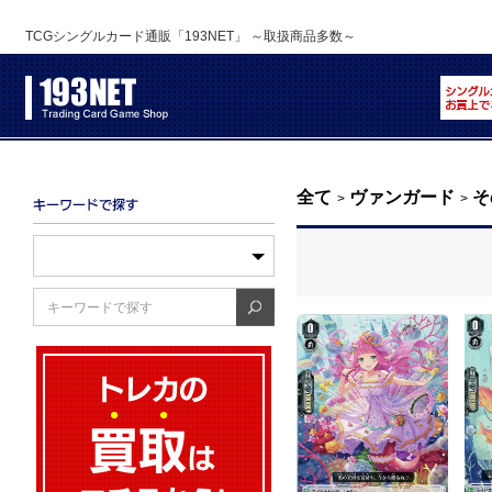
TCGシングルカード通販「193NET」 ～取扱商品多数～
全て
ヴァンガード
そ
>
>