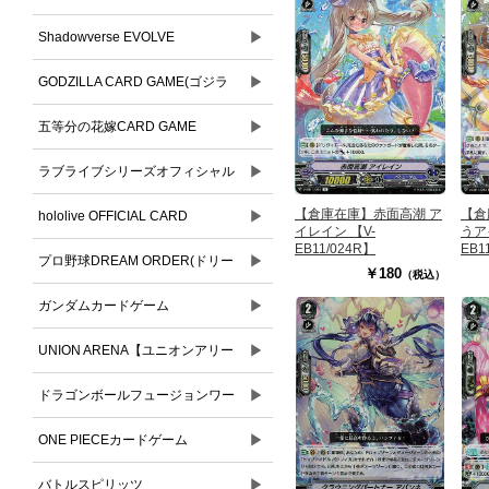
▶
Shadowverse EVOLVE
▶
GODZILLA CARD GAME(ゴジラ
▶
カードゲーム)
五等分の花嫁CARD GAME
▶
ラブライブシリーズオフィシャル
【倉庫在庫】赤面高潮 ア
【倉
▶
カードゲーム
hololive OFFICIAL CARD
イレイン 【V-
うア
EB11/024R】
EB1
▶
GAME(ホロライブオフィシャルカ
プロ野球DREAM ORDER(ドリー
￥180
（税込）
ードゲーム)
▶
ムオーダー)
ガンダムカードゲーム
▶
UNION ARENA【ユニオンアリー
▶
ナ】
ドラゴンボールフュージョンワー
▶
ルド
ONE PIECEカードゲーム
▶
バトルスピリッツ