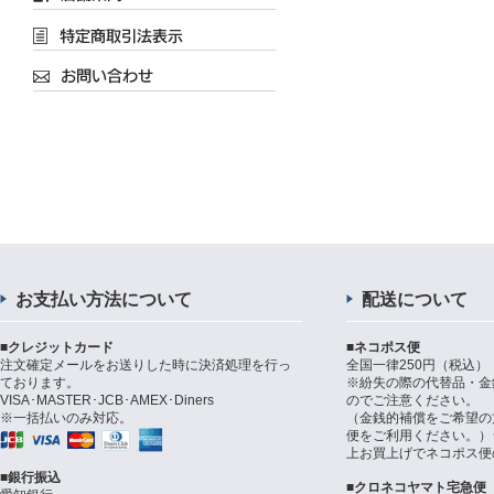
お支払い方法について
配送について
■クレジットカード
■ネコポス便
注文確定メールをお送りした時に決済処理を行っ
全国一律250円（税込）
ております。
※紛失の際の代替品・金
VISA･MASTER･JCB･AMEX･Diners
のでご注意ください。
※一括払いのみ対応。
（金銭的補償をご希望の
便をご利用ください。）シ
上お買上げでネコポス便
■銀行振込
■クロネコヤマト宅急便