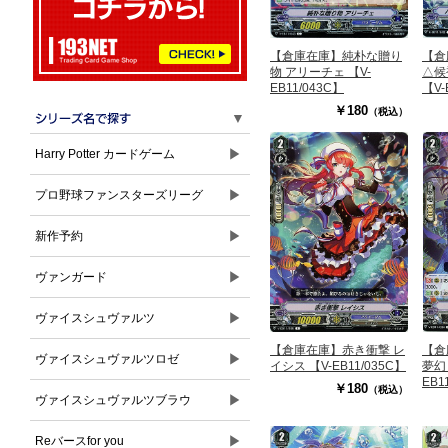
【倉庫在庫】純朴な贈り
【倉
物 アリーチェ 【V-
△候
EB11/043C】
【V-
￥180
（税込）
▼
▶
Harry Potter カードゲーム
▶
プロ野球ファンスターズリーグ
▶
新作予約
▶
ヴァンガード
▶
ヴァイスシュヴァルツ
【倉庫在庫】赤き衝撃 レ
【倉
▶
ヴァイスシュヴァルツロゼ
イシス 【V-EB11/035C】
夢幻
EB1
￥180
（税込）
▶
ヴァイスシュヴァルツブラウ
▶
Reバースfor you