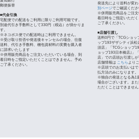
愛知銀行
発送先により送料が変わ
郵便振替
別ページ
でご確認くださ
※併用販売商品をご注文
■代金引換
着日時をご指定いただく
宅配便での配送をご利用に限りご利用可能です。
ご了承ください。
別途代引き手数料として330円（税込）が掛かりま
す。
■店舗引渡し
※ネコポス便での配送時はご利用できません。
送料0円で「TCGショッ
※受け取り拒否や発送後キャンセルの場合、往復
ップ193ザザシティ浜松
送料、代引き手数料、梱包資材料の実費を購入者
須店」「TCGショップ1
に請求いたします
ョップ193日本橋店｣」「
※併用販売商品をご注文いただいている場合、到
店」での店頭お引渡しが
着日時をご指定いただくことはできません。予め
店舗情報は
こちら
より
ご了承ください。
※店頭でのお支払いはで
払方法のみになります。
※独自の発送となる為1
場合がございます。また
ただくことはできません