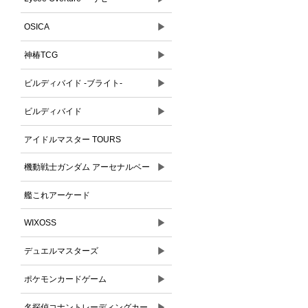
▶
OSICA
▶
神椿TCG
▶
ビルディバイド -ブライト-
▶
ビルディバイド
アイドルマスター TOURS
▶
機動戦士ガンダム アーセナルベー
ス
艦これアーケード
▶
WIXOSS
▶
デュエルマスターズ
▶
ポケモンカードゲーム
▶
名探偵コナントレーディングカー