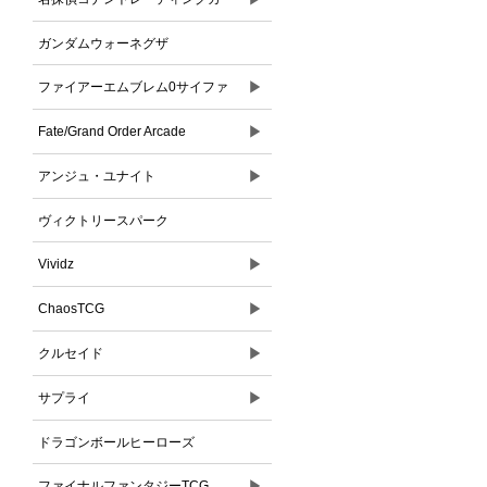
ドゲーム
ガンダムウォーネグザ
▶
ファイアーエムブレム0サイファ
▶
Fate/Grand Order Arcade
▶
アンジュ・ユナイト
ヴィクトリースパーク
▶
Vividz
▶
ChaosTCG
▶
クルセイド
▶
サプライ
ドラゴンボールヒーローズ
▶
ファイナルファンタジーTCG