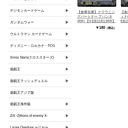
▶
デジモンカードゲーム
【倉庫在庫】クラウニン
【倉
グパートナー アバンネ
ィナ(
(RR) 【V-EB11/013RR】
EB1
▶
ガンダムウォー
￥180
（税込）
▶
ウルトラマン カードゲーム
▶
ディズニー・ロルカナ・TCG
▶
Xross Stars(クロススターズ)
▶
遊戯王
▶
遊戯王ラッシュデュエル
遊戯王アジア版
▶
遊戯王海外版
▶
Z/X -Zillions of enemy X-
▶
Lycee Overture 〜リセ〜