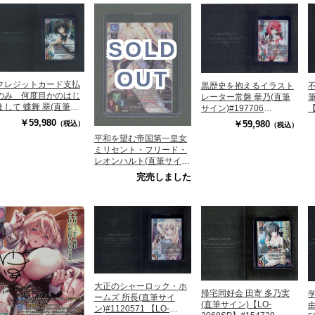
SOLD
OUT
クレジットカード支払
黒歴史を抱えるイラスト
不
のみ 何度目かのはじ
レーター常磐 華乃(直筆
筆
まして 蝶舞 翠(直筆サ
サイン)#197706
【
) 【LO-6549SP】
【LO/5350SP】
￥59,980
￥59,980
（税込）
（税込）
132028
平和を望む帝国第一皇女
ミリセント・フリード・
レオンハルト(直筆サイ
ン) 【LO-6403S】
完売しました
#1126921
大正のシャーロック・ホ
帰宅同好会 田寄 多乃実
ームズ 所長(直筆サイ
(直筆サイン)【LO-
由
ン)#1120571 【LO-