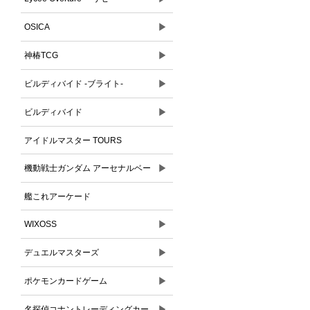
▶
OSICA
▶
神椿TCG
▶
ビルディバイド -ブライト-
▶
ビルディバイド
アイドルマスター TOURS
▶
機動戦士ガンダム アーセナルベー
ス
艦これアーケード
▶
WIXOSS
▶
デュエルマスターズ
▶
ポケモンカードゲーム
▶
名探偵コナントレーディングカー