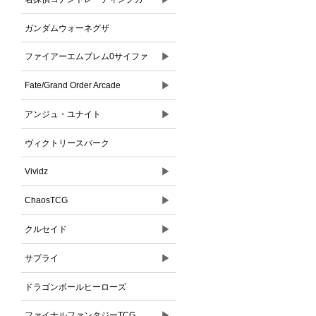
ドゲーム
ガンダムウォーネグザ
▶
ファイアーエムブレム0サイファ
▶
Fate/Grand Order Arcade
▶
アンジュ・ユナイト
ヴィクトリースパーク
▶
Vividz
▶
ChaosTCG
▶
クルセイド
▶
サプライ
ドラゴンボールヒーローズ
▶
ファイナルファンタジーTCG