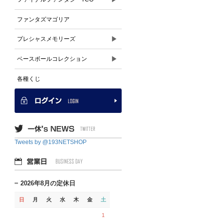
ファンタズマゴリア
▶
プレシャスメモリーズ
▶
ベースボールコレクション
各種くじ
Tweets by @193NETSHOP
2026年8月の定休日
日
月
火
水
木
金
土
1