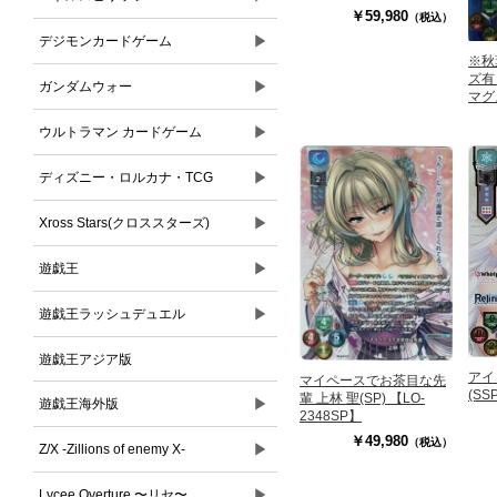
￥59,980
（税込）
▶
デジモンカードゲーム
※秋
ズ有
▶
ガンダムウォー
マグ
クラ
▶
【LO
ウルトラマン カードゲーム
▶
ディズニー・ロルカナ・TCG
▶
Xross Stars(クロススターズ)
▶
遊戯王
▶
遊戯王ラッシュデュエル
遊戯王アジア版
アイ
マイペースでお茶目な先
(SS
輩 上林 聖(SP) 【LO-
▶
遊戯王海外版
2348SP】
￥49,980
（税込）
▶
Z/X -Zillions of enemy X-
▶
Lycee Overture 〜リセ〜