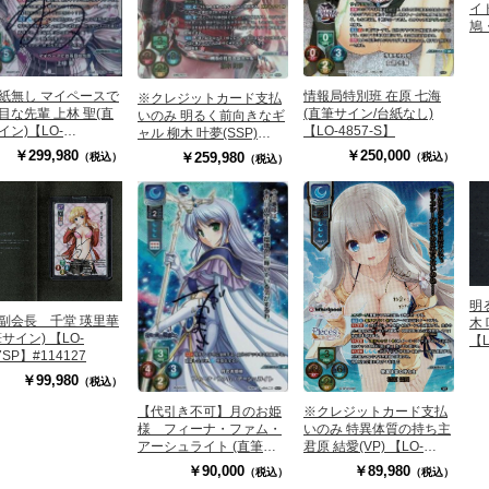
イ
鳩
イン
#1
紙無し マイペースで
情報局特別班 在原 七海
※クレジットカード支払
目な先輩 上林 聖(直
(直筆サイン/台紙なし)
いのみ 明るく前向きなギ
イン)【LO-
【LO-4857-S】
ャル 柳木 叶夢(SSP)
8SP】
【LO-6406SSP】
￥299,980
￥250,000
￥259,980
（税込）
（税込）
（税込）
明
副会長 千堂 瑛里華
木
サイン) 【LO-
【L
7SP】#114127
#1
￥99,980
（税込）
※クレジットカード支払
【代引き不可】月のお姫
いのみ 特異体質の持ち主
様 フィーナ・ファム・
君原 結愛(VP) 【LO-
アーシュライト (直筆サ
6676VP】
イン/台紙無し) 【LO-
￥89,980
￥90,000
（税込）
（税込）
0872S】