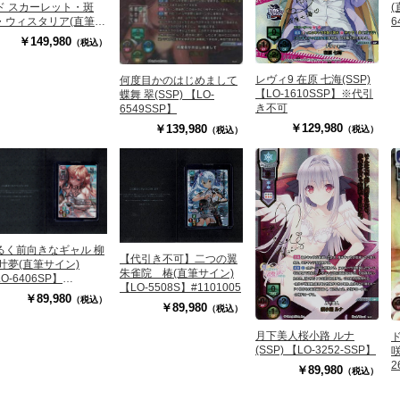
(
ド スカーレット・斑
6
・ウィスタリア(直筆サ
) 【LO-6408SP】
￥149,980
（税込）
127230
レヴィ9 在原 七海(SSP)
何度目かのはじめまして
【LO-1610SSP】※代引
蝶舞 翠(SSP) 【LO-
き不可
6549SSP】
￥129,980
￥139,980
（税込）
（税込）
るく前向きなギャル 柳
【代引き不可】二つの翼
 叶夢(直筆サイン)
朱雀院 椿(直筆サイン)
O-6406SP】
【LO-5508S】#1101005
129065
￥89,980
（税込）
￥89,980
（税込）
月下美人桜小路 ルナ
(SSP) 【LO-3252-SSP】
咲
2
￥89,980
（税込）