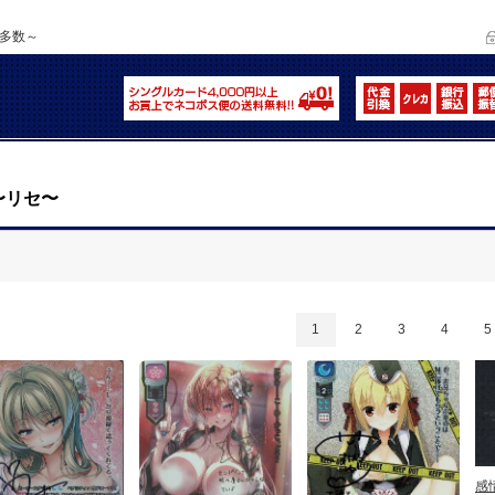
品多数～
e 〜リセ〜
1
2
3
4
5
感