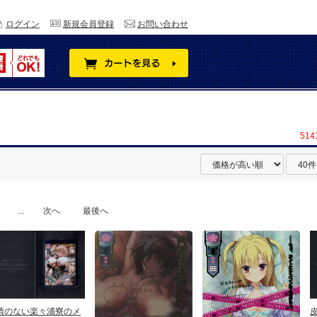
ログイン
新規会員登録
お問い合わせ
514
...
次へ
最後へ
情のない楽々浦寮のメ