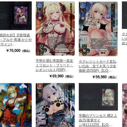
※
紙折れ目】月影怪盗
い
・アルテ 有瀬 かぐや
め
筆サイン)
イン
/4136SP】#169897
￥70,000
（税込）
#1
平和を望む帝国第一皇女
※クレジットカード支払
ミリセント・フリード・
いのみ 全てを失う少女
レオンハルト(SSP)
御厨 恋(SSP) 【LO-
【LO-6403SSP】
6681SSP】
￥69,980
￥59,980
（税込）
（税込）
学園のプリンセス 墹之上
由乃(直筆サイ
ン)#1111255 【LO-