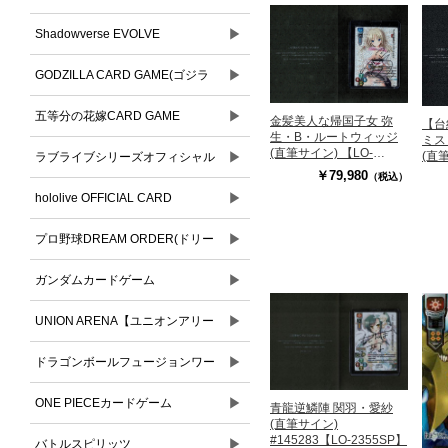
▶
Shadowverse EVOLVE
▶
GODZILLA CARD GAME(ゴジラ
▶
カードゲーム)
五等分の花嫁CARD GAME
金髪美人な帰国子女 弥
【台
生・B・ルートウィッジ
ミス
(直筆サイン) 【LO-
▶
(直
ラブライブシリーズオフィシャル
6547SP】#1133278
【LO
￥79,980
（税込）
▶
カードゲーム
hololive OFFICIAL CARD
▶
GAME(ホロライブオフィシャルカ
プロ野球DREAM ORDER(ドリー
ードゲーム)
▶
ムオーダー)
ガンダムカードゲーム
▶
UNION ARENA【ユニオンアリー
▶
ナ】
ドラゴンボールフュージョンワー
▶
ルド
ONE PIECEカードゲーム
青龍逆鱗陣 関羽・愛紗
(直筆サイン)
#145283【LO-2355SP】
▶
バトルスピリッツ