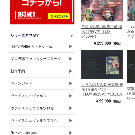
※台
日和山温泉の温泉小町 柳
お茶
木 叶夢(VP) 【LO-
▼
筆サ
6460VP】
234
￥299,980
（税込）
▶
Harry Potter カードゲーム
▶
プロ野球ファンスターズリーグ
▶
新作予約
▶
ヴァンガード
クラスの人気者 子雲雀 来
突撃
海 (直筆サイン)
(直筆
【LO/4862SP】#181319
▶
ヴァイスシュヴァルツ
087
￥99,980
（税込）
▶
ヴァイスシュヴァルツロゼ
▶
ヴァイスシュヴァルツブラウ
▶
Reバースfor you