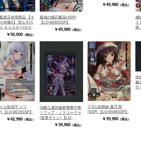
5818SP】
￥49,980
（税込）
葉原店併用商品 【キ
感
最強の猫忍藤花(SSP)
り特価A】 死なずの
イ
【LO-6690SSP】
ス キャスター/ネロ・
鳩
￥49,980
（税込）
ウディウス(サイン)
【L
￥50,000
（税込）
-1325SSP】
傍
越
サイ
62
ドSな自称妹 蓮乃 咲
ドル部花守 トワ
冷酷な連邦秘密警察中将
(SSP) 【LO-6546SSP】
P) 【LO-6678SSP】
ソフィア・ノスコーヴァ
(直筆サイン) 【LO-
￥39,980
￥42,980
（税込）
（税込）
6404S】#1128513
￥39,980
（税込）