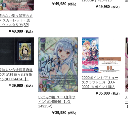
2968SP】#154728
5
6081SP】
￥49,980
（税込）
￥49,980
（税込）
情のない楽々浦寮のメ
ド スカーレット・斑
・ウィスタリア(SP)
O-6408SP】
￥49,980
（税込）
若無人な六波羅幕府堀
公方 足利 茶々丸(直筆
2000ポイント(アミュー
ン)#1124424 【LO-
ズクラフト1.0) 【LO-
26SP】
￥39,980
（税込）
000】※ポイント購入に
関する注意事項をご確認
￥35,000
（税込）
ください
いばらの姫 ユー (直筆サ
イン) #145946 【LO-
ー
2492SP】
【
￥39,980
（税込）