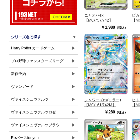
ニャオハex
ピカ
【MC/757/742】
【MC
￥1,980
（税込）
▼
▶
Harry Potter カードゲーム
▶
プロ野球ファンスターズリーグ
▶
新作予約
▶
ヴァンガード
▶
ヴァイスシュヴァルツ
シャワーズex(ミラー)
ヒト
【MC/161/742M】
【MC
▶
￥280
ヴァイスシュヴァルツロゼ
（税込）
▶
ヴァイスシュヴァルツブラウ
▶
Reバースfor you