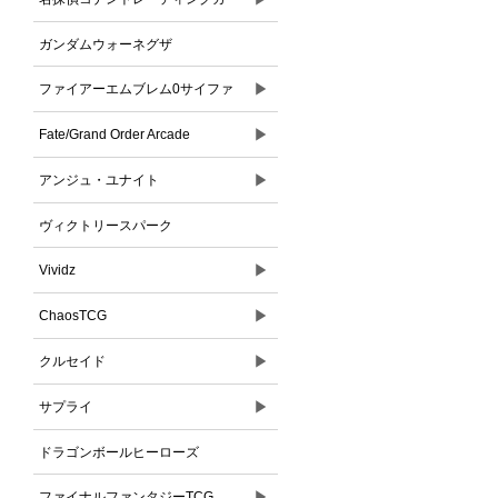
ドゲーム
ガンダムウォーネグザ
▶
ファイアーエムブレム0サイファ
▶
Fate/Grand Order Arcade
▶
アンジュ・ユナイト
ヴィクトリースパーク
▶
Vividz
▶
ChaosTCG
▶
クルセイド
▶
サプライ
ドラゴンボールヒーローズ
▶
ファイナルファンタジーTCG