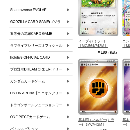
▶
Shadowverse EVOLVE
▶
GODZILLA CARD GAME(ゴジラ
▶
カードゲーム)
五等分の花嫁CARD GAME
イーブイ(ミラー)
ニン
▶
ラブライブシリーズオフィシャル
【MC/564/742M】
【MC
￥180
（税込）
▶
カードゲーム
hololive OFFICIAL CARD
▶
GAME(ホロライブオフィシャルカ
プロ野球DREAM ORDER(ドリー
ードゲーム)
▶
ムオーダー)
ガンダムカードゲーム
▶
UNION ARENA【ユニオンアリー
▶
ナ】
ドラゴンボールフュージョンワー
▶
ルド
ONE PIECEカードゲーム
基本闘エネルギー(ミラ
基本
ー) 【MC/FIGM】
ー) 
▶
バトルスピリッツ