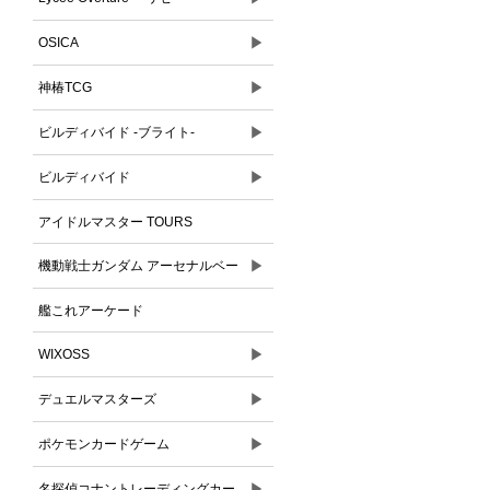
▶
OSICA
▶
神椿TCG
▶
ビルディバイド -ブライト-
▶
ビルディバイド
アイドルマスター TOURS
▶
機動戦士ガンダム アーセナルベー
ス
艦これアーケード
▶
WIXOSS
▶
デュエルマスターズ
▶
ポケモンカードゲーム
▶
名探偵コナントレーディングカー