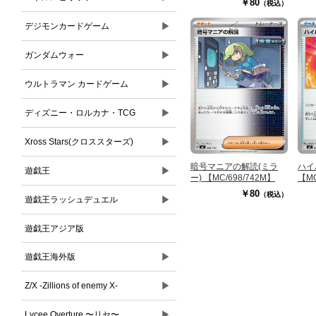
￥80
（税込）
▶
デジモンカードゲーム
▶
ガンダムウォー
▶
ウルトラマン カードゲーム
▶
ディズニー・ロルカナ・TCG
▶
Xross Stars(クロススターズ)
暗号マニアの解読(ミラ
ハイ
▶
遊戯王
ー) 【MC/698/742M】
【MC
￥80
（税込）
▶
遊戯王ラッシュデュエル
遊戯王アジア版
▶
遊戯王海外版
▶
Z/X -Zillions of enemy X-
▶
Lycee Overture 〜リセ〜