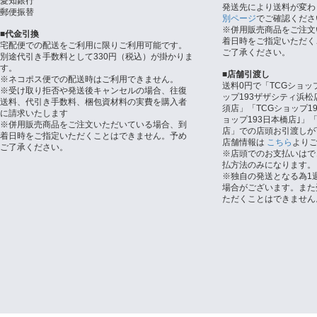
愛知銀行
発送先により送料が変わ
郵便振替
別ページ
でご確認くださ
※併用販売商品をご注文
■代金引換
着日時をご指定いただく
宅配便での配送をご利用に限りご利用可能です。
ご了承ください。
別途代引き手数料として330円（税込）が掛かりま
す。
■店舗引渡し
※ネコポス便での配送時はご利用できません。
送料0円で「TCGショッ
※受け取り拒否や発送後キャンセルの場合、往復
ップ193ザザシティ浜松
送料、代引き手数料、梱包資材料の実費を購入者
須店」「TCGショップ1
に請求いたします
ョップ193日本橋店｣」「
※併用販売商品をご注文いただいている場合、到
店」での店頭お引渡しが
着日時をご指定いただくことはできません。予め
店舗情報は
こちら
より
ご了承ください。
※店頭でのお支払いはで
払方法のみになります。
※独自の発送となる為1
場合がございます。また
ただくことはできません