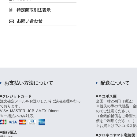
お支払い方法について
配送について
■クレジットカード
■ネコポス便
注文確定メールをお送りした時に決済処理を行っ
全国一律250円（税込）
ております。
※紛失の際の代替品・金
VISA･MASTER･JCB･AMEX･Diners
のでご注意ください。
※一括払いのみ対応。
（金銭的補償をご希望の
便をご利用ください。）シ
上お買上げでネコポス便
■銀行振込
■クロネコヤマト宅急便