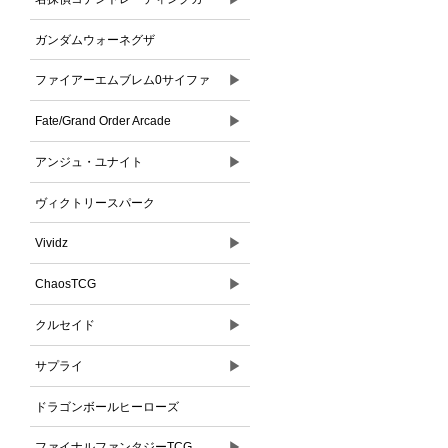
ドゲーム
ガンダムウォーネグザ
▶
ファイアーエムブレム0サイファ
▶
Fate/Grand Order Arcade
▶
アンジュ・ユナイト
ヴィクトリースパーク
▶
Vividz
▶
ChaosTCG
▶
クルセイド
▶
サプライ
ドラゴンボールヒーローズ
▶
ファイナルファンタジーTCG