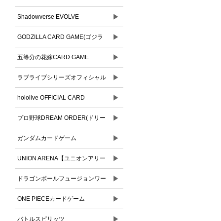
▶
Shadowverse EVOLVE
▶
GODZILLA CARD GAME(ゴジラ
▶
カードゲーム)
五等分の花嫁CARD GAME
▶
ラブライブシリーズオフィシャル
▶
カードゲーム
hololive OFFICIAL CARD
▶
GAME(ホロライブオフィシャルカ
プロ野球DREAM ORDER(ドリー
ードゲーム)
▶
ムオーダー)
ガンダムカードゲーム
▶
UNION ARENA【ユニオンアリー
▶
ナ】
ドラゴンボールフュージョンワー
▶
ルド
ONE PIECEカードゲーム
▶
バトルスピリッツ