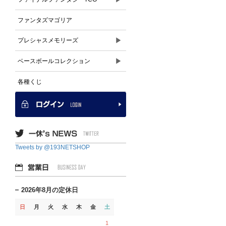
ファンタズマゴリア
▶
プレシャスメモリーズ
▶
ベースボールコレクション
各種くじ
Tweets by @193NETSHOP
2026年8月の定休日
日
月
火
水
木
金
土
1