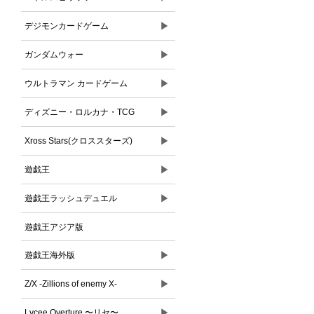
▶
デジモンカードゲーム
▶
ガンダムウォー
▶
ウルトラマン カードゲーム
▶
ディズニー・ロルカナ・TCG
▶
Xross Stars(クロススターズ)
▶
遊戯王
▶
遊戯王ラッシュデュエル
遊戯王アジア版
▶
遊戯王海外版
▶
Z/X -Zillions of enemy X-
▶
Lycee Overture 〜リセ〜