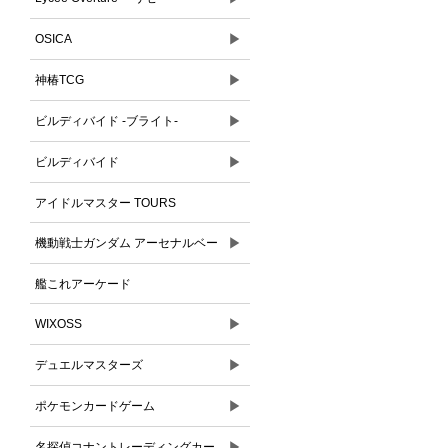
▶
OSICA
▶
神椿TCG
▶
ビルディバイド -ブライト-
▶
ビルディバイド
アイドルマスター TOURS
▶
機動戦士ガンダム アーセナルベー
ス
艦これアーケード
▶
WIXOSS
▶
デュエルマスターズ
▶
ポケモンカードゲーム
▶
名探偵コナントレーディングカー