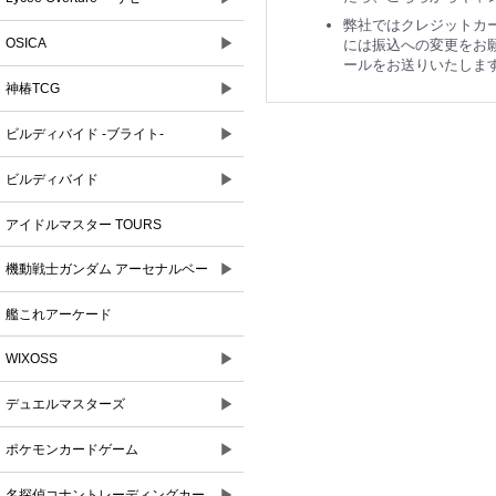
弊社ではクレジットカ
▶
OSICA
には振込への変更をお
ールをお送りいたしま
▶
神椿TCG
▶
ビルディバイド -ブライト-
▶
ビルディバイド
アイドルマスター TOURS
▶
機動戦士ガンダム アーセナルベー
ス
艦これアーケード
▶
WIXOSS
▶
デュエルマスターズ
▶
ポケモンカードゲーム
▶
名探偵コナントレーディングカー