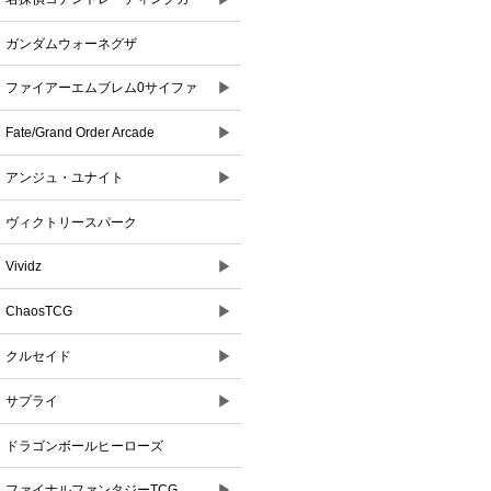
ドゲーム
ガンダムウォーネグザ
▶
ファイアーエムブレム0サイファ
▶
Fate/Grand Order Arcade
▶
アンジュ・ユナイト
ヴィクトリースパーク
▶
Vividz
▶
ChaosTCG
▶
クルセイド
▶
サプライ
ドラゴンボールヒーローズ
▶
ファイナルファンタジーTCG