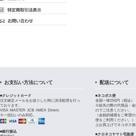
お支払い方法について
配送について
■クレジットカード
■ネコポス便
注文確定メールをお送りした時に決済処理を行っ
全国一律250円（税込）
ております。
※紛失の際の代替品・金
VISA･MASTER･JCB･AMEX･Diners
のでご注意ください。
※一括払いのみ対応。
（金銭的補償をご希望の
便をご利用ください。）シ
上お買上げでネコポス便
■銀行振込
■クロネコヤマト宅急便