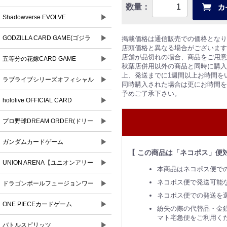
数量：
▶
Shadowverse EVOLVE
▶
GODZILLA CARD GAME(ゴジラ
掲載価格は通信販売での価格となり
店頭価格と異なる場合がございます
店舗が品切れの場合、商品をご用意
▶
カードゲーム)
五等分の花嫁CARD GAME
秋葉店併用以外の商品と同時に購入
上、発送までに1週間以上お時間を
▶
ラブライブシリーズオフィシャル
同時購入された場合は更にお時間を
予めご了承下さい。
▶
カードゲーム
hololive OFFICIAL CARD
▶
GAME(ホロライブオフィシャルカ
プロ野球DREAM ORDER(ドリー
ードゲーム)
▶
ムオーダー)
ガンダムカードゲーム
【 この商品は「ネコポス」便
▶
UNION ARENA【ユニオンアリー
本商品はネコポス便で
ネコポス便で発送可能
▶
ナ】
ドラゴンボールフュージョンワー
ネコポス便での発送を
▶
ルド
ONE PIECEカードゲーム
紛失の際の代替品・金
マト宅急便をご利用く
▶
バトルスピリッツ