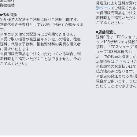
愛知銀行
発送先により送料が変わ
郵便振替
別ページ
でご確認くださ
※併用販売商品をご注文
■代金引換
着日時をご指定いただく
宅配便での配送をご利用に限りご利用可能です。
ご了承ください。
別途代引き手数料として330円（税込）が掛かりま
す。
■店舗引渡し
※ネコポス便での配送時はご利用できません。
送料0円で「TCGショッ
※受け取り拒否や発送後キャンセルの場合、往復
ップ193ザザシティ浜松
送料、代引き手数料、梱包資材料の実費を購入者
須店」「TCGショップ1
に請求いたします
ョップ193日本橋店｣」「
※併用販売商品をご注文いただいている場合、到
店」での店頭お引渡しが
着日時をご指定いただくことはできません。予め
店舗情報は
こちら
より
ご了承ください。
※店頭でのお支払いはで
払方法のみになります。
※独自の発送となる為1
場合がございます。また
ただくことはできません