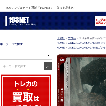
TCGシングルカード通販「193NET」 ～取扱商品多数～
HOME
＞
中古品
＞
※秋葉原店併用商品 ゴジ
HOME
＞
GODZILLA CARD GAME(ゴ
HOME
＞
GODZILLA CARD GAME(ゴ