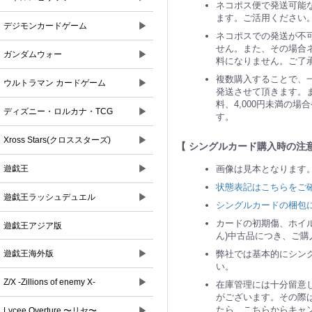
ネコポス便で発送可能な
ます。ご活用ください
▶
デジモンカードゲーム
ネコポスでの発送が不
せん。また、その場合ネ
▶
ガンダムウォー
料になりません。ご了
複数購入することで、
▶
ウルトラマン カードゲーム
発送させて頂きます。ま
料、4,000円未満の
▶
ディズニー・ロルカナ・TCG
す。
▶
Xross Stars(クロススターズ)
【 シングルカード購入時の注意
▶
画像は見本となります
遊戯王
状態表記はこちらをご
▶
遊戯王ラッシュデュエル
シングルカードの梱包
カードの初期傷、ホイ
遊戯王アジア版
ん)中古品につき、ご
▶
弊社では基本的にシン
遊戯王海外版
い。
▶
Z/X -Zillions of enemy X-
在庫管理には十分留意
がございます。その際
たら、こちらからキャ
▶
Lycee Overture 〜リセ〜