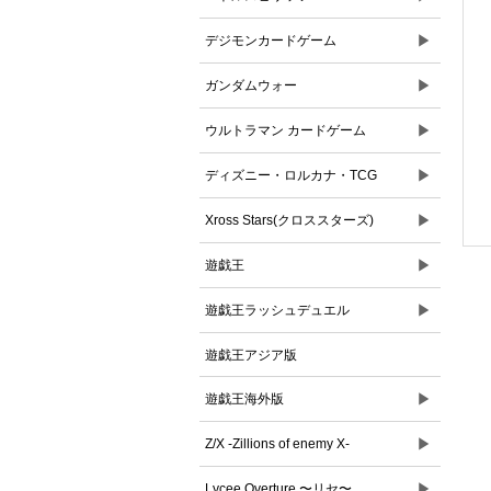
▶
デジモンカードゲーム
▶
ガンダムウォー
▶
ウルトラマン カードゲーム
▶
ディズニー・ロルカナ・TCG
▶
Xross Stars(クロススターズ)
▶
遊戯王
▶
遊戯王ラッシュデュエル
遊戯王アジア版
▶
遊戯王海外版
▶
Z/X -Zillions of enemy X-
▶
Lycee Overture 〜リセ〜