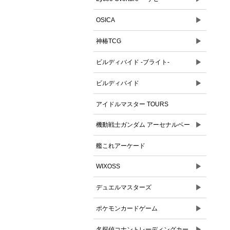
▶
OSICA
▶
神椿TCG
▶
ビルディバイド -ブライト-
▶
ビルディバイド
アイドルマスター TOURS
▶
機動戦士ガンダム アーセナルベー
ス
艦これアーケード
▶
WIXOSS
▶
デュエルマスターズ
▶
ポケモンカードゲーム
▶
名探偵コナントレーディングカー