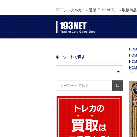
TCGシングルカード通販「193NET」 ～取扱商
HOM
HOM
HOM
HOM
＞