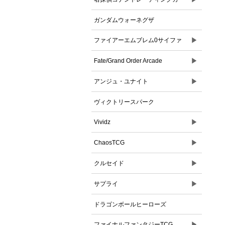
ドゲーム
ガンダムウォーネグザ
▶
ファイアーエムブレム0サイファ
▶
Fate/Grand Order Arcade
▶
アンジュ・ユナイト
ヴィクトリースパーク
▶
Vividz
▶
ChaosTCG
▶
クルセイド
▶
サプライ
ドラゴンボールヒーローズ
▶
ファイナルファンタジーTCG