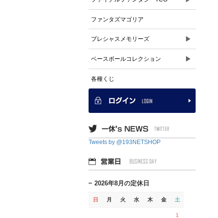
ファンタズマゴリア
▶
プレシャスメモリーズ
▶
ベースボールコレクション
各種くじ
Tweets by @193NETSHOP
2026年8月の定休日
日
月
火
水
木
金
土
1