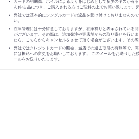
カードの初期傷、ホイルによる反りをはじめとして多少のキズが有る
ん)中古品につき、ご購入される方はご理解の上でお願い致します。
弊社では基本的にシングルカードの返品を受け付けておりませんので
い。
在庫管理には十分留意しておりますが、在庫有りと表示されている商
がございます。その際は、追加発注や実店舗からの取り寄せを行いま
たら、こちらからキャンセルをさせて頂く場会がございます。その際
弊社ではクレジットカードの照会、当店での過去取引の有無等で、高
には振込への変更をお願いしております。 このメールをお送りした
ールをお送りいたします。