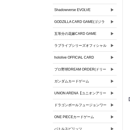
▶
Shadowverse EVOLVE
▶
GODZILLA CARD GAME(ゴジラ
▶
カードゲーム)
五等分の花嫁CARD GAME
▶
ラブライブシリーズオフィシャル
▶
カードゲーム
hololive OFFICIAL CARD
▶
GAME(ホロライブオフィシャルカ
プロ野球DREAM ORDER(ドリー
ードゲーム)
▶
ムオーダー)
ガンダムカードゲーム
▶
UNION ARENA【ユニオンアリー
【
▶
ナ】
ドラゴンボールフュージョンワー
▶
ルド
ONE PIECEカードゲーム
▶
バトルスピリッツ