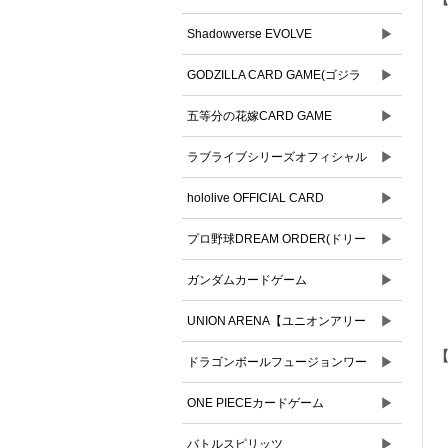
▶
Shadowverse EVOLVE
▶
GODZILLA CARD GAME(ゴジラ
▶
カードゲーム)
五等分の花嫁CARD GAME
▶
ラブライブシリーズオフィシャル
▶
カードゲーム
hololive OFFICIAL CARD
▶
GAME(ホロライブオフィシャルカ
プロ野球DREAM ORDER(ドリー
ードゲーム)
▶
ムオーダー)
ガンダムカードゲーム
▶
UNION ARENA【ユニオンアリー
【
▶
ナ】
ドラゴンボールフュージョンワー
▶
ルド
ONE PIECEカードゲーム
▶
バトルスピリッツ