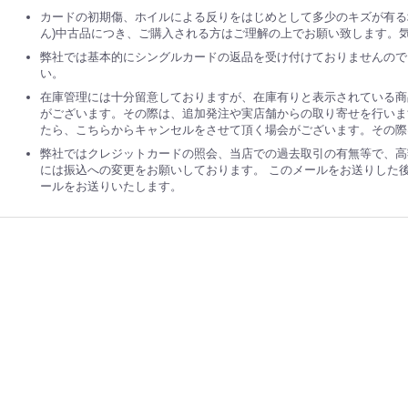
カードの初期傷、ホイルによる反りをはじめとして多少のキズが有る
ん)中古品につき、ご購入される方はご理解の上でお願い致します。
弊社では基本的にシングルカードの返品を受け付けておりませんので
い。
在庫管理には十分留意しておりますが、在庫有りと表示されている商
がございます。その際は、追加発注や実店舗からの取り寄せを行いま
たら、こちらからキャンセルをさせて頂く場会がございます。その際
弊社ではクレジットカードの照会、当店での過去取引の有無等で、高
には振込への変更をお願いしております。 このメールをお送りした
ールをお送りいたします。