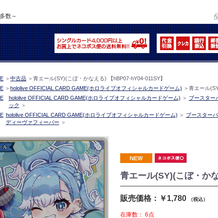
品多数～
E
＞
中古品
＞
青エール(SY)(こぼ・かなえる) 【hBP07-hY04-011SY】
E
＞
hololive OFFICIAL CARD GAME(ホロライブオフィシャルカードゲーム)
＞
青エール(SY
E
hololive OFFICIAL CARD GAME(ホロライブオフィシャルカードゲーム)
＞
ブースター
ック
＞
E
hololive OFFICIAL CARD GAME(ホロライブオフィシャルカードゲーム)
＞
ブースターパ
ディーヴァフィーバー
＞
青エール(SY)(こぼ・かなえる
販売価格：￥1,780
（税込）
在庫数：
6点