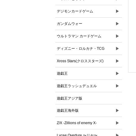
▶
デジモンカードゲーム
▶
ガンダムウォー
▶
ウルトラマン カードゲーム
▶
ディズニー・ロルカナ・TCG
▶
Xross Stars(クロススターズ)
▶
遊戯王
▶
遊戯王ラッシュデュエル
遊戯王アジア版
▶
遊戯王海外版
▶
Z/X -Zillions of enemy X-
▶
Lycee Overture 〜リセ〜