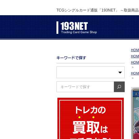
TCGシングルカード通販「193NET」 ～取扱商
HOM
HOM
HOM
＞
HOM
＞