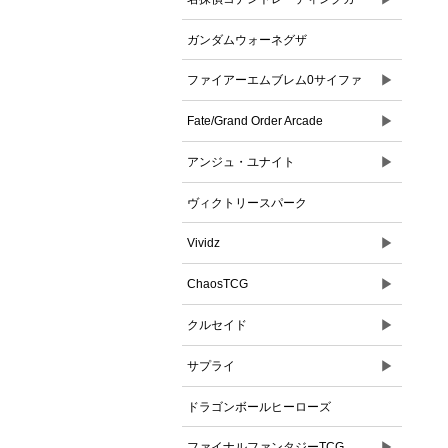
ドゲーム
ガンダムウォーネグザ
▶
ファイアーエムブレム0サイファ
▶
Fate/Grand Order Arcade
▶
アンジュ・ユナイト
ヴィクトリースパーク
▶
Vividz
▶
ChaosTCG
▶
クルセイド
▶
サプライ
ドラゴンボールヒーローズ
▶
ファイナルファンタジーTCG