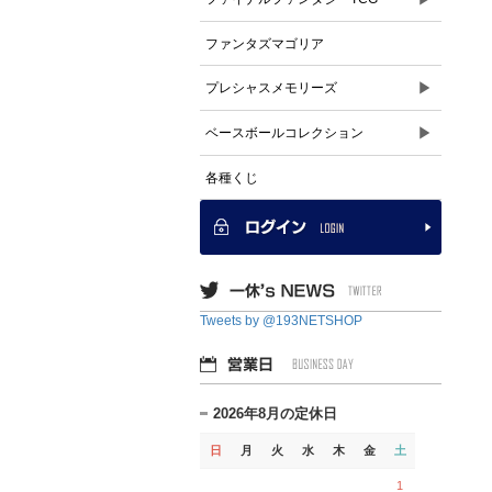
ファンタズマゴリア
▶
プレシャスメモリーズ
▶
ベースボールコレクション
各種くじ
Tweets by @193NETSHOP
2026年8月の定休日
日
月
火
水
木
金
土
1