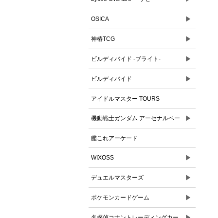
▶
OSICA
▶
神椿TCG
▶
ビルディバイド -ブライト-
▶
ビルディバイド
アイドルマスター TOURS
▶
機動戦士ガンダム アーセナルベー
ス
艦これアーケード
▶
WIXOSS
▶
デュエルマスターズ
▶
ポケモンカードゲーム
▶
名探偵コナントレーディングカー