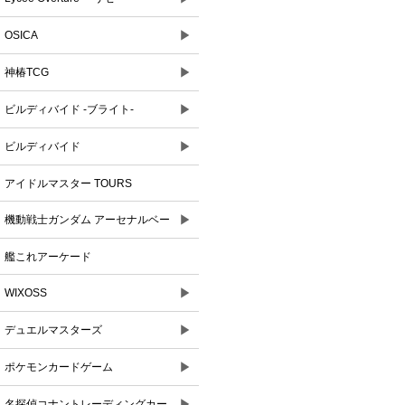
▶
OSICA
▶
神椿TCG
▶
ビルディバイド -ブライト-
▶
ビルディバイド
アイドルマスター TOURS
▶
機動戦士ガンダム アーセナルベー
ス
艦これアーケード
▶
WIXOSS
▶
デュエルマスターズ
▶
ポケモンカードゲーム
▶
名探偵コナントレーディングカー