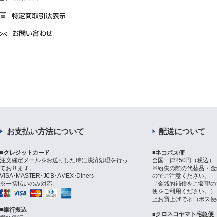
お支払い方法について
配送について
■クレジットカード
■ネコポス便
注文確定メールをお送りした時に決済処理を行っ
全国一律250円（税込）
ております。
※紛失の際の代替品・金
VISA･MASTER･JCB･AMEX･Diners
のでご注意ください。
※一括払いのみ対応。
（金銭的補償をご希望の
便をご利用ください。）シ
上お買上げでネコポス便
■銀行振込
■クロネコヤマト宅急便