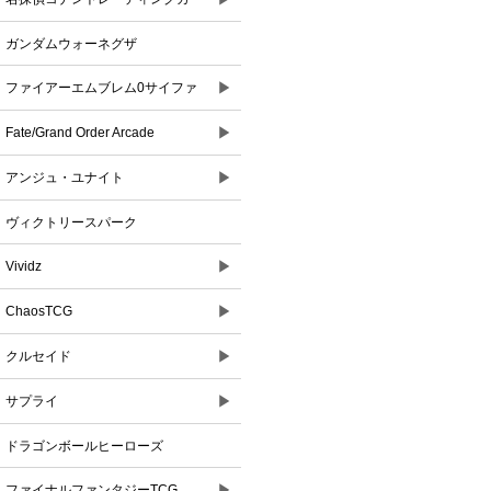
ドゲーム
ガンダムウォーネグザ
▶
ファイアーエムブレム0サイファ
▶
Fate/Grand Order Arcade
▶
アンジュ・ユナイト
ヴィクトリースパーク
▶
Vividz
▶
ChaosTCG
▶
クルセイド
▶
サプライ
ドラゴンボールヒーローズ
▶
ファイナルファンタジーTCG