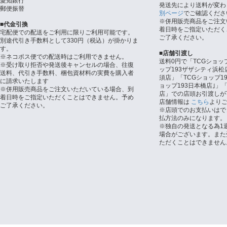
愛知銀行
発送先により送料が変わ
郵便振替
別ページ
でご確認くださ
※併用販売商品をご注文
■代金引換
着日時をご指定いただく
宅配便での配送をご利用に限りご利用可能です。
ご了承ください。
別途代引き手数料として330円（税込）が掛かりま
す。
■店舗引渡し
※ネコポス便での配送時はご利用できません。
送料0円で「TCGショッ
※受け取り拒否や発送後キャンセルの場合、往復
ップ193ザザシティ浜松
送料、代引き手数料、梱包資材料の実費を購入者
須店」「TCGショップ1
に請求いたします
ョップ193日本橋店｣」「
※併用販売商品をご注文いただいている場合、到
店」での店頭お引渡しが
着日時をご指定いただくことはできません。予め
店舗情報は
こちら
より
ご了承ください。
※店頭でのお支払いはで
払方法のみになります。
※独自の発送となる為1
場合がございます。また
ただくことはできません