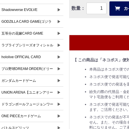
数量：
▶
Shadowverse EVOLVE
▶
GODZILLA CARD GAME(ゴジラ
▶
カードゲーム)
五等分の花嫁CARD GAME
▶
ラブライブシリーズオフィシャル
▶
カードゲーム
hololive OFFICIAL CARD
【 この商品は「ネコポス」便
▶
GAME(ホロライブオフィシャルカ
プロ野球DREAM ORDER(ドリー
本商品はネコポス便で
ネコポス便で発送可能
ードゲーム)
▶
ムオーダー)
ガンダムカードゲーム
ネコポス便での発送を
紛失の際の代替品・金
▶
UNION ARENA【ユニオンアリー
マト宅急便をご利用く
▶
ナ】
ネコポス便で発送可能な
ドラゴンボールフュージョンワー
ます。ご活用ください
▶
ルド
ONE PIECEカードゲーム
ネコポスでの発送が不
せん。また、その場合ネ
料になりません。ご了
▶
バトルスピリッツ