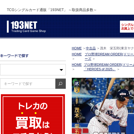
TCGシングルカード通販「193NET」 ～取扱商品多数～
HOME
＞
中古品
＞
茂木 栄五郎(東京ヤクルト
HOME
プロ野球DREAM ORDER(ドリ
＞
ーズ
＞
HOME
プロ野球DREAM ORDER(ドリ
＞
「HEROES of 2025」
＞