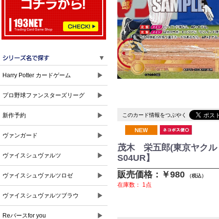
▼
▶
Harry Potter カードゲーム
▶
プロ野球ファンスターズリーグ
▶
このカード情報をつぶやく
新作予約
▶
ヴァンガード
茂木 栄五郎(東京ヤクルトス
▶
ヴァイスシュヴァルツ
S04UR】
販売価格：￥980
▶
ヴァイスシュヴァルツロゼ
（税込）
在庫数：
1点
▶
ヴァイスシュヴァルツブラウ
▶
Reバースfor you