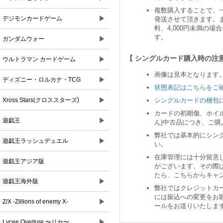
複数購入することで、
▶
デジモンカードゲーム
発送させて頂きます。ま
料、4,000円未満の
す。
▶
ガンダムウォー
【 シングルカード購入時の注意
▶
ウルトラマン カードゲーム
画像は見本となります
▶
ディズニー・ロルカナ・TCG
状態表記はこちらをご
▶
シングルカードの梱包
Xross Stars(クロススターズ)
カードの初期傷、ホイ
▶
遊戯王
ん)中古品につき、ご
弊社では基本的にシン
▶
遊戯王ラッシュデュエル
い。
在庫管理には十分留意
遊戯王アジア版
がございます。その際
たら、こちらからキャ
▶
遊戯王海外版
弊社ではクレジットカ
には振込への変更をお
▶
Z/X -Zillions of enemy X-
ールをお送りいたしま
▶
Lycee Overture 〜リセ〜